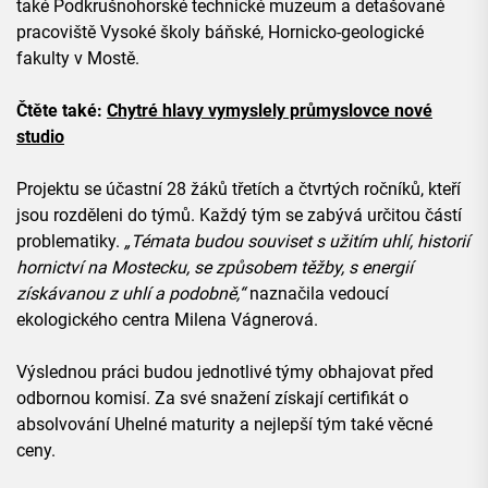
také Podkrušnohorské technické muzeum a detašované
pracoviště Vysoké školy báňské, Hornicko-geologické
fakulty v Mostě.
Čtěte také:
Chytré hlavy vymyslely průmyslovce nové
studio
Projektu se účastní 28 žáků třetích a čtvrtých ročníků, kteří
jsou rozděleni do týmů. Každý tým se zabývá určitou částí
problematiky.
„Témata budou souviset s užitím uhlí, historií
hornictví na Mostecku, se způsobem těžby, s energií
získávanou z uhlí a podobně,“
naznačila vedoucí
ekologického centra Milena Vágnerová.
Výslednou práci budou jednotlivé týmy obhajovat před
odbornou komisí. Za své snažení získají certifikát o
absolvování Uhelné maturity a nejlepší tým také věcné
ceny.