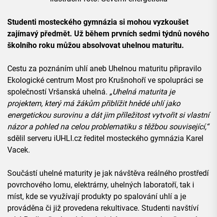
Studenti mosteckého gymnázia si mohou vyzkoušet
zajímavý předmět. Už během prvních sedmi týdnů nového
školního roku můžou absolvovat uhelnou maturitu.
Cestu za poznáním uhlí aneb Uhelnou maturitu připravilo
Ekologické centrum Most pro Krušnohoří ve spolupráci se
společností Vršanská uhelná.
„Uhelná maturita je
projektem, který má žákům přiblížit hnědé uhlí jako
energetickou surovinu a dát jim příležitost vytvořit si vlastní
názor a pohled na celou problematiku s těžbou související,“
sdělil serveru iUHLI.cz ředitel mosteckého gymnázia Karel
Vacek.
Součástí uhelné maturity je jak návštěva reálného prostředí
povrchového lomu, elektrárny, uhelných laboratoří, tak i
míst, kde se využívají produkty po spalování uhlí a je
prováděna či již provedena rekultivace. Studenti navštíví