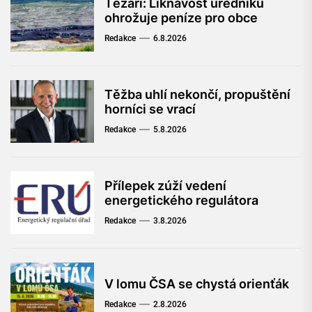
Těžaři: Liknavost úředníků
ohrožuje peníze pro obce
Redakce
6.8.2026
Těžba uhlí nekončí, propuštění
horníci se vrací
Redakce
5.8.2026
Přílepek zúží vedení
energetického regulátora
Redakce
3.8.2026
V lomu ČSA se chystá orienťák
Redakce
2.8.2026