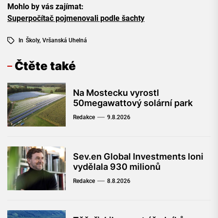
Mohlo by vás zajímat:
Superpočítač pojmenovali podle šachty
In
Školy
,
Vršanská Uhelná
Čtěte také
Na Mostecku vyrostl
50megawattový solární park
Redakce
9.8.2026
Sev.en Global Investments loni
vydělala 930 milionů
Redakce
8.8.2026