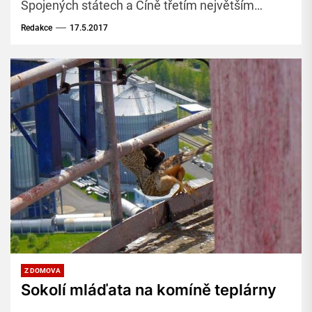
Spojených státech a Číně třetím největším
producentem energie z větrných elektráren na
Redakce
17.5.2017
světě. Ilustrační foto: morgueFile.com[/caption]
Německou dálnici...
Z DOMOVA
Sokolí mláďata na komíně teplárny