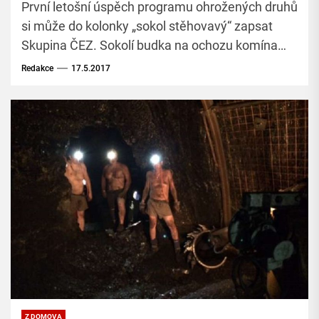
První letošní úspěch programu ohrožených druhů
si může do kolonky „sokol stěhovavý“ zapsat
Skupina ČEZ. Sokolí budka na ochozu komína
Teplárny Trmice je totiž dočasným domovem,
Redakce
17.5.2017
krom dospělého páru, dvou jeho mláďat.
Z DOMOVA