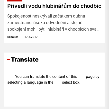
Přivedli vodu hlubinářům do chodbic
Spokojenost neskrývali začátkem dubna
zaměstnanci úseku odvodnění a stejně
spokojení mohli být i hlubináři v chodbicích svahu
lomu ČSA. Právě pro ně byly určené dva
Redakce
17.5.2017
takzvané zásobovací vrty.
Translate
You can translate the content of this page by
selecting a language in the select box.