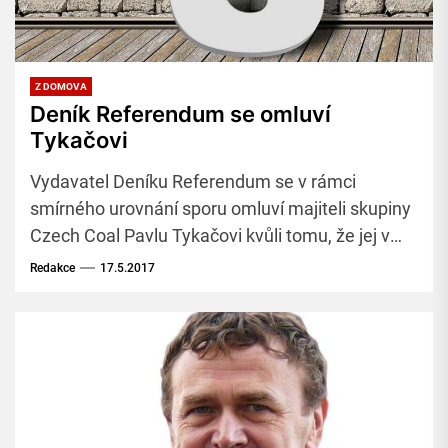
Z DOMOVA
Deník Referendum se omluví
Tykačovi
Vydavatel Deníku Referendum se v rámci
smírného urovnání sporu omluví majiteli skupiny
Czech Coal Pavlu Tykačovi kvůli tomu, že jej v
článku publikovaném před dvěma lety mylně
Redakce
17.5.2017
označil za osobu, která vytunelovala Mosteckou
uhelnou.