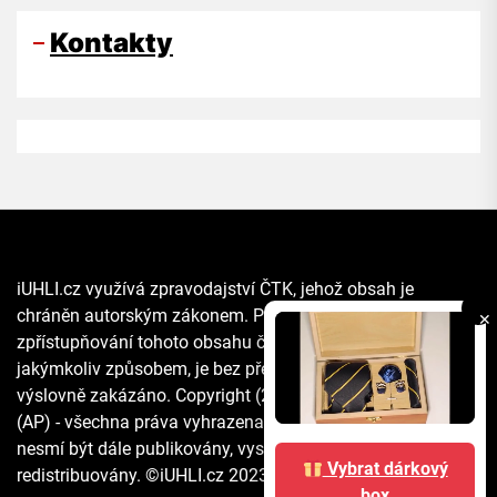
Kontakty
iUHLI.cz využívá zpravodajství ČTK, jehož obsah je
chráněn autorským zákonem. Přepis, šíření či další
✕
zpřístupňování tohoto obsahu či jeho části veřejnosti, a to
jakýmkoliv způsobem, je bez předchozího souhlasu ČTK
výslovně zakázáno. Copyright (2021) The Associated Press
(AP) - všechna práva vyhrazena. Materiály agentury AP
nesmí být dále publikovány, vysílány, přepisovány nebo
Vybrat dárkový
redistribuovány. ©iUHLI.cz 2023 All rights reserved.
box