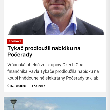
Z DOMOVA
Tykač prodloužil nabídku na
Počerady
Vršanská uhelná ze skupiny Czech Coal
finančníka Pavla Tykače prodloužila nabídku na
koupi hnědouhelné elektrárny Počerady tak, aby
ji mohla ve čtvrtek projednat dozorčí rada ČEZ.
ČTK, Redakce
17.5.2017