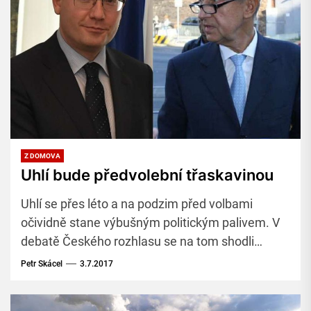
Z DOMOVA
Uhlí bude předvolební třaskavinou
Uhlí se přes léto a na podzim před volbami
očividně stane výbušným politickým palivem. V
debatě Českého rozhlasu se na tom shodli
moderátor Petr Šimůnek a analytička Jana
Petr Skácel
3.7.2017
Klímová.