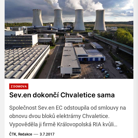
Z DOMOVA
Sev.en dokončí Chvaletice sama
Společnost Sev.en EC odstoupila od smlouvy na
obnovu dvou bloků elektrárny Chvaletice.
Vypověděla ji firmě Královopolská RIA kvůli
nedodržení termínů. Informovala o tom mluvčí
ČTK, Redakce
3.7.2017