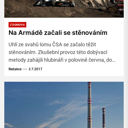
Z DOMOVA
Na Armádě začali se stěnováním
Uhlí ze svahů lomu ČSA se začalo těžit
stěnováním. Zkušební provoz této dobývací
metody zahájili hlubináři v polovině června, do
konce měsíce už by se mělo těžit v ostrém
Redakce
3.7.2017
provozu.