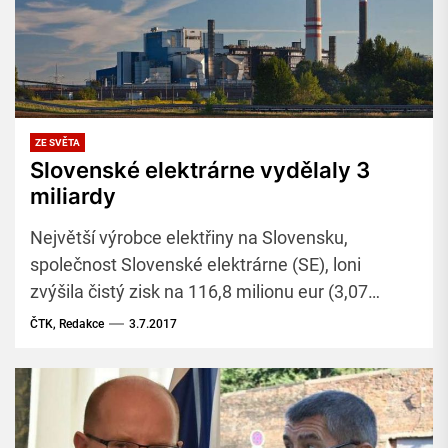
ZE SVĚTA
Slovenské elektrárne vydělaly 3
miliardy
Největší výrobce elektřiny na Slovensku,
společnost Slovenské elektrárne (SE), loni
zvýšila čistý zisk na 116,8 milionu eur (3,07
miliardy korun) z 24 milionů eur (630,5 milionu
ČTK, Redakce
3.7.2017
korun) v roce 2015.