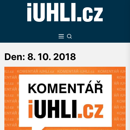
Skip
to
the
content
Den:
8. 10. 2018