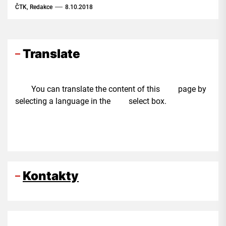
na burzách, sdělila mluvčí firmy Martina
ČTK, Redakce
8.10.2018
Slavíková.
Translate
You can translate the content of this page by
selecting a language in the select box.
Kontakty