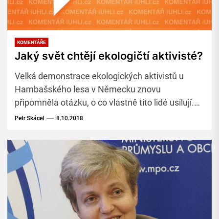
KOMENTÁŘE
Jaký svět chtějí ekologičtí aktivisté?
Velká demonstrace ekologických aktivistů u
Hambašského lesa v Německu znovu
připomněla otázku, o co vlastně tito lidé usilují.
Jde opravdu jen o energetické zdroje?
Petr Skácel
8.10.2018