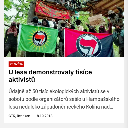
ZE SVĚTA
U lesa demonstrovaly tisíce
aktivistů
Údajně až 50 tisíc ekologických aktivistů se v
sobotu podle organizátorů sešlo u Hambašského
lesa nedaleko západoněmeckého Kolína nad
Rýnem na demonstraci za zachování tohoto lesa
ČTK, Redakce
8.10.2018
a za konec využívání uhlí k výrobě elektřiny.