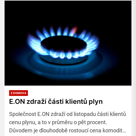
Z DOMOVA
E.ON zdraží části klientů plyn
Společnost E.ON zdraží od listopadu části klientů
cenu plynu, a to v průměru o pět procent.
Důvodem je dlouhodobě rostoucí cena komodity