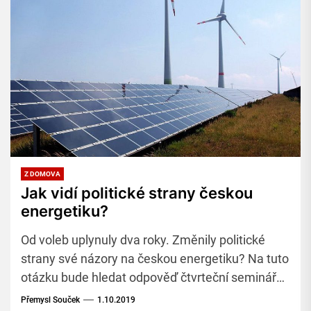
Z DOMOVA
Jak vidí politické strany českou
energetiku?
Od voleb uplynuly dva roky. Změnily politické
strany své názory na českou energetiku? Na tuto
otázku bude hledat odpověď čtvrteční seminář
ve sněmovně. Pořádá jej Hospodářská komora.
Přemysl Souček
1.10.2019