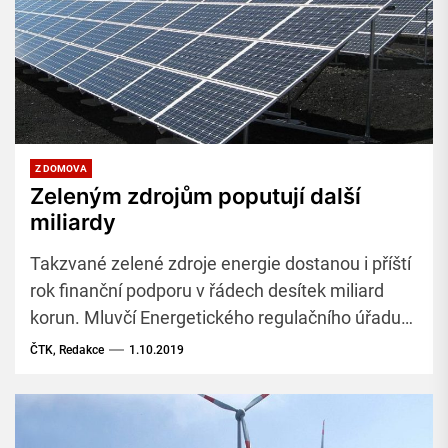
Z DOMOVA
Zeleným zdrojům poputují další
miliardy
Takzvané zelené zdroje energie dostanou i příští
rok finanční podporu v řádech desítek miliard
korun. Mluvčí Energetického regulačního úřadu
(ERÚ) Michal Kebort oznámil, že úřad vydal
ČTK, Redakce
1.10.2019
příslušné cenové rozhodnutí.