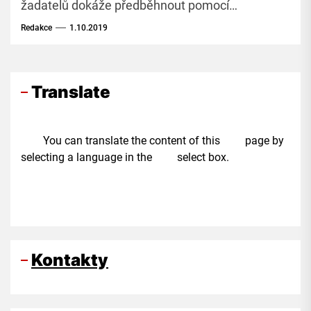
žadatelů dokáže předběhnout pomocí
počítačových programů.
Redakce
1.10.2019
Translate
You can translate the content of this page by
selecting a language in the select box.
Kontakty