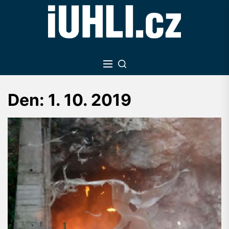
Skip
to
the
content
Den:
1. 10. 2019