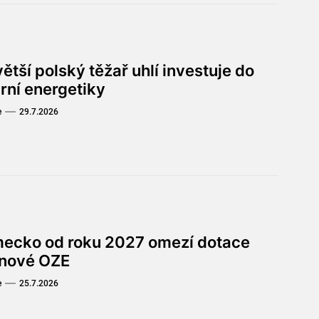
ětší polský těžař uhlí investuje do
rní energetiky
e
29.7.2026
ecko od roku 2027 omezí dotace
 nové OZE
e
25.7.2026