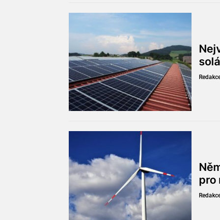
Nejv
solá
Redakc
Něm
pro
Redakc