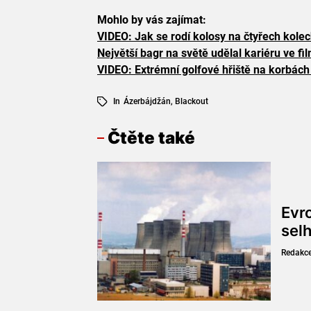
Mohlo by vás zajímat:
VIDEO: Jak se rodí kolosy na čtyřech kole
Největší bagr na světě udělal kariéru ve fi
VIDEO: Extrémní golfové hřiště na korbác
In
Ázerbájdžán
,
Blackout
Čtěte také
Evr
sel
Redakc