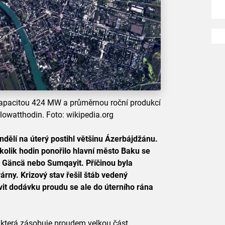
kapacitou 424 MW a průměrnou roční produkcí
kilowatthodin. Foto: wikipedia.org
ndělí na úterý postihl většinu Ázerbájdžánu.
kolik hodin ponořilo hlavní město Baku se
a Gäncä nebo Sumqayit. Příčinou byla
árny. Krizový stav řešil štáb vedený
it dodávku proudu se ale do úterního rána
, která zásobuje proudem velkou část