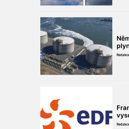
Něm
ply
Redakc
Fran
vys
Redakc