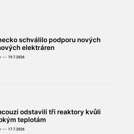
ecko schválilo podporu nových
nových elektráren
e
19.7.2026
couzi odstavili tři reaktory kvůli
okým teplotám
e
17.7.2026