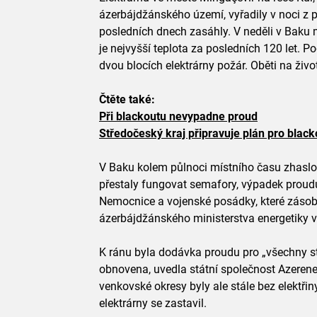
ázerbájdžánského území, vyřadily v noci z p
posledních dnech zasáhly. V neděli v Baku 
je nejvyšší teplota za posledních 120 let. P
dvou blocích elektrárny požár. Oběti na živ
Čtěte také:
Při blackoutu nevypadne proud
Středočeský kraj připravuje plán pro black
V Baku kolem půlnoci místního času zhaslo v
přestaly fungovat semafory, výpadek proudu
Nemocnice a vojenské posádky, které zásobu
ázerbájdžánského ministerstva energetiky v
K ránu byla dodávka proudu pro „všechny str
obnovena, uvedla státní společnost Azerene
venkovské okresy byly ale stále bez elektři
elektrárny se zastavil.