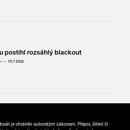
u postihl rozsáhlý blackout
e
15.7.2026
bsah je chráněn autorským zákonem. Přepis, šíření či