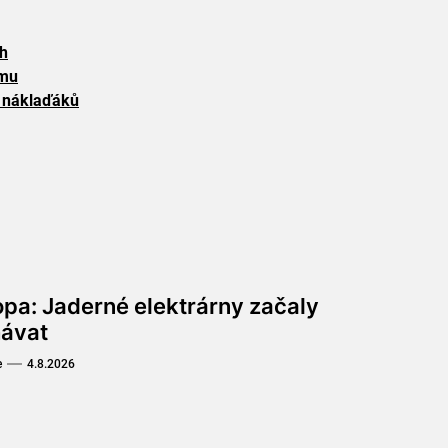
ch
lmu
h náklaďáků
opa: Jaderné elektrárny začaly
hávat
e
4.8.2026