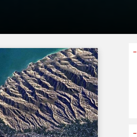
Y
p
s