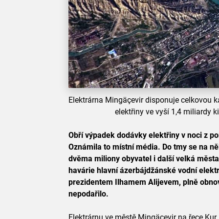
Elektrárna Mingäçevir disponuje celkovou 
elektřiny ve vyší 1,4 miliardy 
Obří výpadek dodávky elektřiny v noci z po
Oznámila to místní média. Do tmy se na ně
dvěma miliony obyvatel i další velká měst
havárie hlavní ázerbájdžánské vodní elektr
prezidentem Ilhamem Alijevem, plně obnov
nepodařilo.
Elektrárnu ve městě Mingäçevir na řece Kur