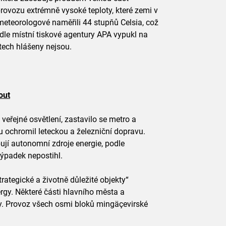
rovozu extrémně vysoké teploty, které zemi v
meteorologové naměřili 44 stupňů Celsia, což
odle místní tiskové agentury APA vypukl na
otech hlášeny nejsou.
out
eřejné osvětlení, zastavilo se metro a
 ochromil leteckou a železniční dopravu.
jí autonomní zdroje energie, podle
ýpadek nepostihl.
ategické a životně důležité objekty“
rgy. Některé části hlavního města a
ny. Provoz všech osmi bloků mingäçevirské