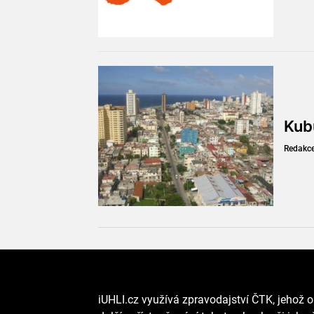
Kub
Redakc
iUHLI.cz využívá zpravodajství ČTK, jehož o