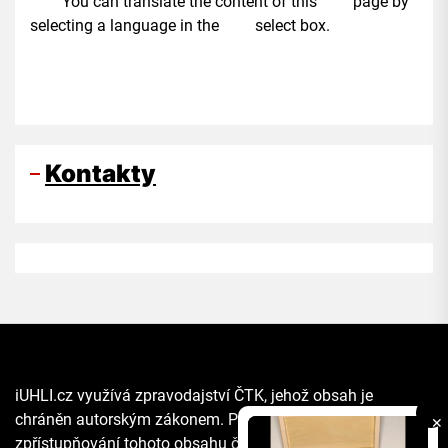
You can translate the content of this page by
selecting a language in the select box.
Kontakty
iUHLI.cz využívá zpravodajství ČTK, jehož obsah je
chráněn autorským zákonem. Přepis, šíření či další
✕
zpřístupňování tohoto obsahu či jeho části veřejnosti, a to