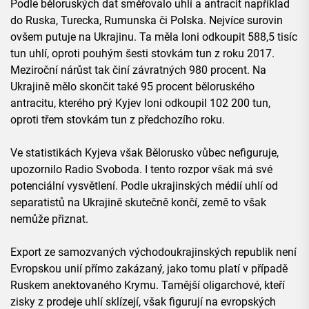
Podle běloruských dat směřovalo uhlí a antracit například
do Ruska, Turecka, Rumunska či Polska. Nejvíce surovin
ovšem putuje na Ukrajinu. Ta měla loni odkoupit 588,5 tisíc
tun uhlí, oproti pouhým šesti stovkám tun z roku 2017.
Meziroční nárůst tak činí závratných 980 procent. Na
Ukrajině mělo skončit také 95 procent běloruského
antracitu, kterého prý Kyjev loni odkoupil 102 200 tun,
oproti třem stovkám tun z předchozího roku.
Ve statistikách Kyjeva však Bělorusko vůbec nefiguruje,
upozornilo Radio Svoboda. I tento rozpor však má své
potenciální vysvětlení. Podle ukrajinských médií uhlí od
separatistů na Ukrajině skutečně končí, země to však
nemůže přiznat.
Export ze samozvaných východoukrajinských republik není
Evropskou unií přímo zakázaný, jako tomu platí v případě
Ruskem anektovaného Krymu. Tamější oligarchové, kteří
zisky z prodeje uhlí sklízejí, však figurují na evropských