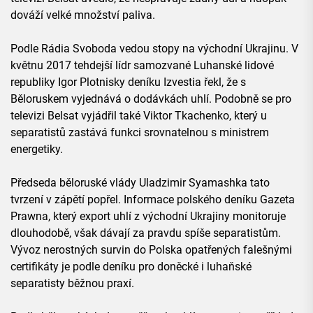
dováží velké množství paliva.
Podle Rádia Svoboda vedou stopy na východní Ukrajinu. V
květnu 2017 tehdejší lídr samozvané Luhanské lidové
republiky Igor Plotnisky deníku Izvestia řekl, že s
Běloruskem vyjednává o dodávkách uhlí. Podobně se pro
televizi Belsat vyjádřil také Viktor Tkachenko, který u
separatistů zastává funkci srovnatelnou s ministrem
energetiky.
Předseda běloruské vlády Uladzimir Syamashka tato
tvrzení v zápětí popřel. Informace polského deníku Gazeta
Prawna, který export uhlí z východní Ukrajiny monitoruje
dlouhodobě, však dávají za pravdu spíše separatistům.
Vývoz nerostných survin do Polska opatřených falešnými
certifikáty je podle deníku pro doněcké i luhaňské
separatisty běžnou praxí.