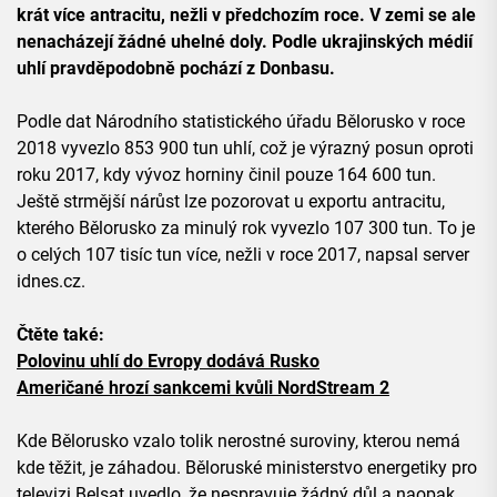
krát více antracitu, nežli v předchozím roce. V zemi se ale
nenacházejí žádné uhelné doly. Podle ukrajinských médií
uhlí pravděpodobně pochází z Donbasu.
Podle dat Národního statistického úřadu Bělorusko v roce
2018 vyvezlo 853 900 tun uhlí, což je výrazný posun oproti
roku 2017, kdy vývoz horniny činil pouze 164 600 tun.
Ještě strmější nárůst lze pozorovat u exportu antracitu,
kterého Bělorusko za minulý rok vyvezlo 107 300 tun. To je
o celých 107 tisíc tun více, nežli v roce 2017, napsal server
idnes.cz.
Čtěte také:
Polovinu uhlí do Evropy dodává Rusko
Američané hrozí sankcemi kvůli NordStream 2
Kde Bělorusko vzalo tolik nerostné suroviny, kterou nemá
kde těžit, je záhadou. Běloruské ministerstvo energetiky pro
televizi Belsat uvedlo, že nespravuje žádný důl a naopak