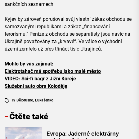
sankčních seznamech.
Kyjev by zároveň porušoval svůj vlastní zákaz obchodu se
samozvanými republikami a zákaz „financování
terorismu.“ Peníze z obchodu se separatisty jsou navíc na
Ukrajině považovány za „krvavé“. Ve válce o východní
území zemřelo už přes třináct tisíc Ukrajinců.
Mohlo by vás zajímat:
Elektrotahač má spotřebu jako malé město
VIDEO: Sci-fi bagr z Jižní Koreje
Služební auto obra Koloděje
In
Bělorusko
,
Lukašenko
Čtěte také
Evropa: Jaderné elektrárny