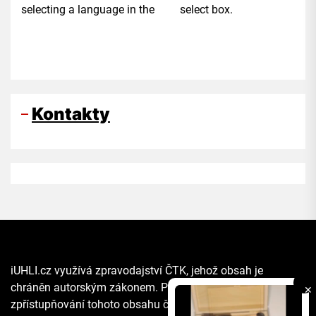
selecting a language in the select box.
Kontakty
iUHLI.cz využívá zpravodajství ČTK, jehož obsah je
chráněn autorským zákonem. Přepis, šíření či další
✕
zpřístupňování tohoto obsahu či jeho části veřejnosti, a to