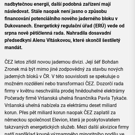
nadbytečnou energií, další podobná zařízení mají
následovat. Stále naopak není jasno o způsobu
financování potenciálního nového jaderného bloku v
Dukovanech. Energetický regulační úřad (ERÚ) vede od
srpna nově pětičlenná rada. Nahradila dosavadní
předsedkyni Alenu Vitáskovou, které skončil šestiletý
mandát.
ČEZ letos zřídil novou jadernou divizi. Její šéf Bohdan
Zronek má být mimo jiné zodpovědný za stavbu nových
jaderných bloků v ČR. V této souvislosti se spekuluje o
možném rozdělení nebo transformaci ČEZ. Dozorčí rada
firmy v květnu neschválila prodej hnědouhelné elektrárny
Počerady firmě Vršanská uhelná finančníka Pavla Tykače.
Vršanská uhelná nabízela za elektrárnu deset miliard
korun. Přes pět miliard korun naopak ČEZ zaplatil za
německou společnost Elevion, která je poskytovatelem
takzvaných energetických služeb. Mezi další akvizice firmy
patří například koupě významného minoritního podílu ve