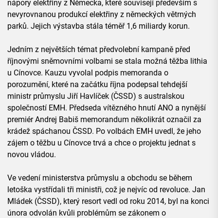
nápory elektřiny z Německa, které souvisejí především s
nevyrovnanou produkcí elektřiny z německých větrných
parků. Jejich výstavba stála téměř 1,6 miliardy korun.
Jedním z největších témat předvolební kampaně před
říjnovými sněmovními volbami se stala možná těžba lithia
u Cínovce. Kauzu vyvolal podpis memoranda o
porozumění, které na začátku října podepsal tehdejší
ministr průmyslu Jiří Havlíček (ČSSD) s australskou
společností EMH. Předseda vítězného hnutí ANO a nynější
premiér Andrej Babiš memorandum několikrát označil za
krádež spáchanou ČSSD. Po volbách EMH uvedl, že jeho
zájem o těžbu u Cínovce trvá a chce o projektu jednat s
novou vládou.
Ve vedení ministerstva průmyslu a obchodu se během
letoška vystřídali tři ministři, což je nejvíc od revoluce. Jan
Mládek (ČSSD), který resort vedl od roku 2014, byl na konci
února odvolán kvůli problémům se zákonem o