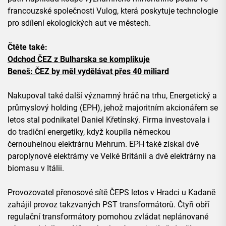
francouzské společnosti Vulog, která poskytuje technologie
pro sdílení ekologických aut ve městech.
Čtěte také:
Odchod ČEZ z Bulharska se komplikuje
Beneš: ČEZ by měl vydělávat přes 40 miliard
Nakupoval také další významný hráč na trhu, Energetický a
průmyslový holding (EPH), jehož majoritním akcionářem se
letos stal podnikatel Daniel Křetínský. Firma investovala i
do tradiční energetiky, když koupila německou
černouhelnou elektrárnu Mehrum. EPH také získal dvě
paroplynové elektrárny ve Velké Británii a dvě elektrárny na
biomasu v Itálii.
Provozovatel přenosové sítě ČEPS letos v Hradci u Kadaně
zahájil provoz takzvaných PST transformátorů. Čtyři obří
regulační transformátory pomohou zvládat neplánované