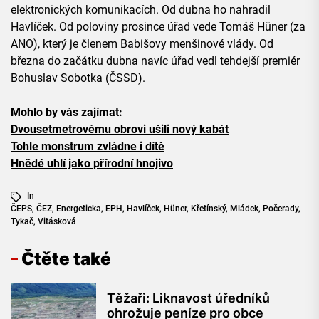
elektronických komunikacích. Od dubna ho nahradil
Havlíček. Od poloviny prosince úřad vede Tomáš Hüner (za
ANO), který je členem Babišovy menšinové vlády. Od
března do začátku dubna navíc úřad vedl tehdejší premiér
Bohuslav Sobotka (ČSSD).
Mohlo by vás zajímat:
Dvousetmetrovému obrovi ušili nový kabát
Tohle monstrum zvládne i dítě
Hnědé uhlí jako přírodní hnojivo
In
ČEPS
,
ČEZ
,
Energeticka
,
EPH
,
Havlíček
,
Hüner
,
Křetínský
,
Mládek
,
Počerady
,
Tykač
,
Vitásková
Čtěte také
Těžaři: Liknavost úředníků
ohrožuje peníze pro obce