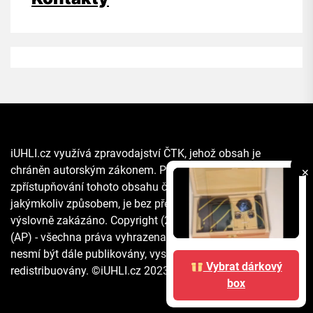
iUHLI.cz využívá zpravodajství ČTK, jehož obsah je
chráněn autorským zákonem. Přepis, šíření či další
✕
zpřístupňování tohoto obsahu či jeho části veřejnosti, a to
jakýmkoliv způsobem, je bez předchozího souhlasu ČTK
výslovně zakázáno. Copyright (2021) The Associated Press
(AP) - všechna práva vyhrazena. Materiály agentury AP
nesmí být dále publikovány, vysílány, přepisovány nebo
Vybrat dárkový
redistribuovány. ©iUHLI.cz 2023 All rights reserved.
box