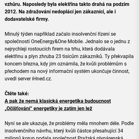
vzhůru. Naposledy byla elektřina takto drahá na podzim
2012. Na zdražování nedoplácí jen zákazníci, ale i
dodavatelské firmy.
Minulý týden například začalo insolvenční řízení se
společností OneEnergy&One Mobile. Jednalo se o jednu z
nejrychleji rostoucích firem na trhu, která dodávala
elektřinu a plyn zhruba 23 tisícům zákazníků. Ty překvapila
koncem března, kdy jim oznámila, že kvůli problémům s
přechodem na nový informační systém ukončuje činnost,
uvedl server iHned.cz.
Čtěte také:
A pak že nemá klasická energetika budoucnost
„Očišťování“ energetiky je zatím jen lež
Nyní se ale ukazuje, že problémy měla mnohem déle. Podle
insolvenčního návrhu, který kvůli částce přesahující 34
milionů korun podala společnost Pražská plynárenská,