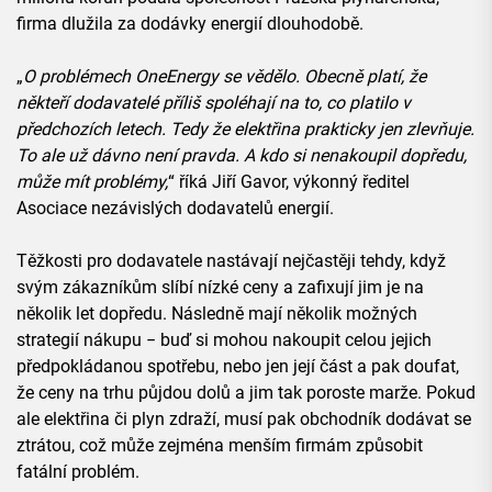
firma dlužila za dodávky energií dlouhodobě.
„
O problémech OneEnergy se vědělo. Obecně platí, že
někteří dodavatelé příliš spoléhají na to, co platilo v
předchozích letech. Tedy že elektřina prakticky jen zlevňuje.
To ale už dávno není pravda. A kdo si nenakoupil dopředu,
může mít problémy,
“ říká Jiří Gavor, výkonný ředitel
Asociace nezávislých dodavatelů energií.
Těžkosti pro dodavatele nastávají nejčastěji tehdy, když
svým zákazníkům slíbí nízké ceny a zafixují jim je na
několik let dopředu. Následně mají několik možných
strategií nákupu − buď si mohou nakoupit celou jejich
předpokládanou spotřebu, nebo jen její část a pak doufat,
že ceny na trhu půjdou dolů a jim tak poroste marže. Pokud
ale elektřina či plyn zdraží, musí pak obchodník dodávat se
ztrátou, což může zejména menším firmám způsobit
fatální problém.