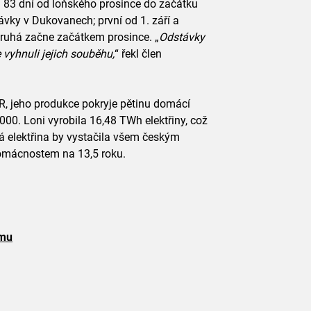
 83 dní od loňského prosince do začátku
ávky v Dukovanech; první od 1. září a
druhá začne začátkem prosince. „
Odstávky
vyhnuli jejich souběhu,
“ řekl člen
ČR, jeho produkce pokryje pětinu domácí
2000. Loni vyrobila 16,48 TWh elektřiny, což
ká elektřina by vystačila všem českým
mácnostem na 13,5 roku.
lmu