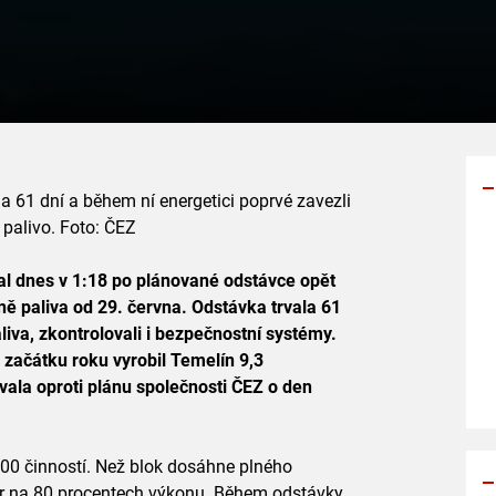
 61 dní a během ní energetici poprvé zavezli
palivo. Foto: ČEZ
Y
al dnes v 1:18 po plánované odstávce opět
p
ně paliva od 29. června. Odstávka trvala 61
s
aliva, zkontrolovali i bezpečnostní systémy.
 začátku roku vyrobil Temelín 9,3
vala oproti plánu společnosti ČEZ o den
000 činností. Než blok dosáhne plného
ktor na 80 procentech výkonu. Během odstávky