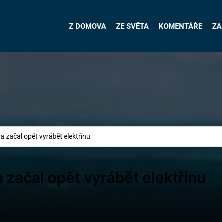
Z DOMOVA
ZE SVĚTA
KOMENTÁŘE
ZA
a začal opět vyrábět elektřinu
 začal opět vyrábět elektřinu