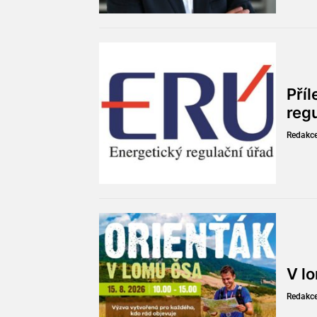
Pří
reg
Redakc
V l
Redakc