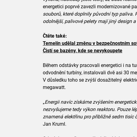
energetici poprvé zavezli modernizované pal
souborů, které doplnily původní typ paliva.
odolnější, palivové pelety mají jiný design a
Čtěte také:
Temelín udělal změnu v bezpečnostním so
Čistí se bazény, kde se nevykoupete
Během odstávky pracovali energetici i na tu
odvodnění turbíny, instalovali dvě asi 30 m
V důsledku toho se zvýší dosažitelný elekt
megawatt.
„
Energii navíc získáme zvýšením energetické
nezvyšujeme tedy výkon reaktoru. Pouze lépe
znamená elektřinu pro přibližně sedm tisíc
Jan Kruml.