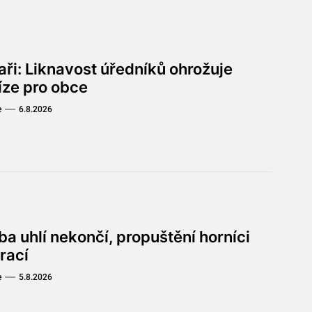
aři: Liknavost úředníků ohrožuje
íze pro obce
e
6.8.2026
a uhlí nekončí, propuštění horníci
rací
e
5.8.2026