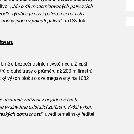
ivo. „
Jde o 48 modernizovaných palivových
 Podle výrobce je nové palivo mechanicky
 změny jsou i v pokrytí paliva
,“ řekl Sviták.
ftwaru
rbíně a bezpečnostních systémech. Zlepšili
etrů dlouhé trasy o průměru až 200 milimetrů.
rický výkon bloku o dvě megawatty na 1082
 účinnosti zařízení v nejaderné části,
 využíváme existující zařízení. Vyšší výkon
 českých domácností
,“ uvedl temelínský ředitel