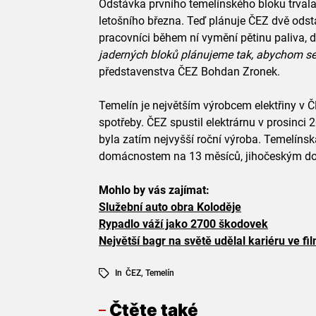
Odstávka prvního temelínského bloku trvala
letošního března. Teď plánuje ČEZ dvě odst
pracovníci během ní vymění pětinu paliva, 
jaderných bloků plánujeme tak, abychom se 
představenstva ČEZ Bohdan Zronek.
Temelín je největším výrobcem elektřiny v 
spotřeby. ČEZ spustil elektrárnu v prosinci 
byla zatím nejvyšší roční výroba. Temelíns
domácnostem na 13 měsíců, jihočeským do
Mohlo by vás zajímat:
Služební auto obra Koloděje
Rypadlo váží jako 2700 škodovek
Největší bagr na světě udělal kariéru ve fi
In
ČEZ
,
Temelín
Čtěte také