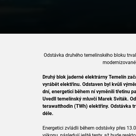
Odstávka druhého temelínského bloku trvala
modernizované 
Druhý blok jaderné elektrárny Temelín zač
vyrábět elektřinu. Odstaven byl kvůli výmě
dní, energetici během ní vyměnili třetinu p
Uvedll temelínský mluvčí Marek Sviták. Od
terawatthodin (TWh) elektřiny. Odstávka tr
déle.
Energetici zvládli během odstávky přes 13.
výkonu, následují ještě testy, až bude rea