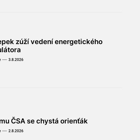
lepek zúží vedení energetického
ulátora
e
3.8.2026
omu ČSA se chystá orienťák
e
2.8.2026