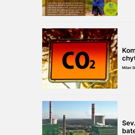
Kom
chy
Milan 
Sev.
bat