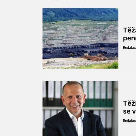
Těž
pen
Redakc
Těžb
se v
Redakc