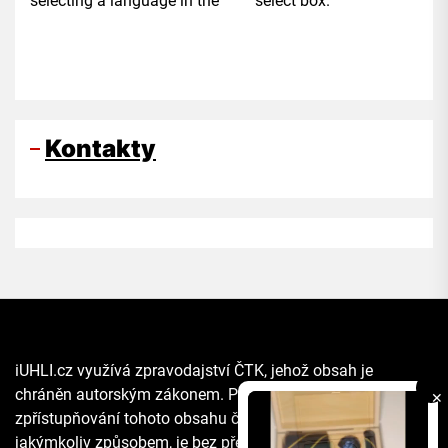
selecting a language in the select box.
Kontakty
iUHLI.cz využívá zpravodajství ČTK, jehož obsah je
chráněn autorským zákonem. Přepis, šíření či další
✕
zpřístupňování tohoto obsahu či jeho části veřejnosti, a to
jakýmkoliv způsobem, je bez předchozího souhlasu ČTK