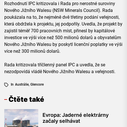
Rozhodnutí IPC kritizovala i Rada pro nerostné suroviny
Nového Jižního Walesu (NSW Minerals Council). Rada
poukázala na to, že nejméně dvě třetiny podání veřejnosti,
která obdržela k projektu, jej podpořily. Uvedla, že projekt by
zajistil téměř 700 pracovních míst, přinesl by kapitálové
investice ve výši více než 500 milionů dolarů a obyvatelům
Nového Jižního Walesu by poskytl licenční poplatky ve výši
více než 300 milionů dolarů.
Rada kritizovala tříčlenný panel IPC a uvedla, že se
nezodpovídá vládě Nového Jižního Walesu a veřejnosti.
In
Austrálie
,
Glencore
Čtěte také
Evropa: Jaderné elektrárny
začaly selhávat