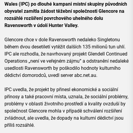
Wales (IPC) po dlouhé kampani místní skupiny původních
obyvatel zamítla žádost těžební společnosti Glencore na
rozsáhlé rozšíření povrchového uhelného dolu
Ravensworth v údolí Hunter Valley.
Glencore chce v dole Ravensworth nedaleko Singletonu
během dvou desetiletí vytěžit dalších 135 milionů tun uhlí.
IPC ale rozhodla, že navrhovaný projekt Glendell Continued
Operations „není ve veřejném zájmu“ a odstranění nedaleké
usedlosti Ravensworth by poškodilo hodnoty kulturního
dědictví domorodců, uvedl server abc.net.au.
IPC uvedla, že projekt by přinesl ekonomické a sociální
přínosy a také pracovní místa, uznala, že sociální problémy,
problémy v oblasti životního prostředí a kvality ovzduší by
společnost Glencore mohla v případě schválení rozšíření
zvládnout, ale uvedla, že dopady na kulturní dědictví jsou
příliš rozsáhlé.