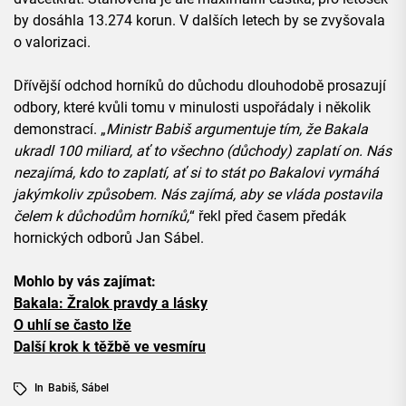
by dosáhla 13.274 korun. V dalších letech by se zvyšovala
o valorizaci.
Dřívější odchod horníků do důchodu dlouhodobě prosazují
odbory, které kvůli tomu v minulosti uspořádaly i několik
demonstrací. „
Ministr Babiš argumentuje tím, že Bakala
ukradl 100 miliard, ať to všechno (důchody) zaplatí on. Nás
nezajímá, kdo to zaplatí, ať si to stát po Bakalovi vymáhá
jakýmkoliv způsobem. Nás zajímá, aby se vláda postavila
čelem k důchodům horníků,
“ řekl před časem předák
hornických odborů Jan Sábel.
Mohlo by vás zajímat:
Bakala: Žralok pravdy a lásky
O uhlí se často lže
Další krok k těžbě ve vesmíru
In
Babiš
,
Sábel