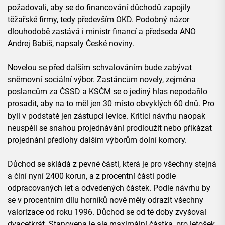
požadovali, aby se do financování důchodů zapojily
těžařské firmy, tedy především OKD. Podobný názor
dlouhodobě zastává i ministr financí a předseda ANO
Andrej Babiš, napsaly České noviny.
Novelou se před dalším schvalováním bude zabývat
sněmovní sociální výbor. Zastáncům novely, zejména
poslancům za ČSSD a KSČM se o jediný hlas nepodařilo
prosadit, aby na to měl jen 30 místo obvyklých 60 dnů. Pro
byli v podstatě jen zástupci levice. Kritici návrhu naopak
neuspěli se snahou projednávání prodloužit nebo přikázat
projednání předlohy dalším výborům dolní komory.
Důchod se skládá z pevné části, která je pro všechny stejná
a činí nyní 2400 korun, a z procentní části podle
odpracovaných let a odvedených částek. Podle návrhu by
se v procentním dílu horníků nově měly odrazit všechny
valorizace od roku 1996. Důchod se od té doby zvyšoval
dvacetkrát. Stanovena je ale maximální částka, pro letošek