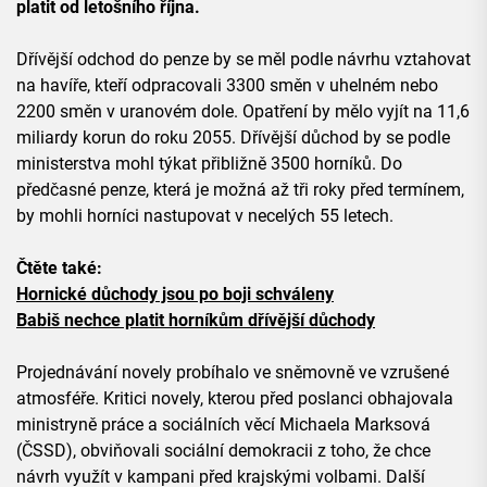
platit od letošního října.
Dřívější odchod do penze by se měl podle návrhu vztahovat
na havíře, kteří odpracovali 3300 směn v uhelném nebo
2200 směn v uranovém dole. Opatření by mělo vyjít na 11,6
miliardy korun do roku 2055. Dřívější důchod by se podle
ministerstva mohl týkat přibližně 3500 horníků. Do
předčasné penze, která je možná až tři roky před termínem,
by mohli horníci nastupovat v necelých 55 letech.
Čtěte také:
Hornické důchody jsou po boji schváleny
Babiš nechce platit horníkům dřívější důchody
Projednávání novely probíhalo ve sněmovně ve vzrušené
atmosféře. Kritici novely, kterou před poslanci obhajovala
ministryně práce a sociálních věcí Michaela Marksová
(ČSSD), obviňovali sociální demokracii z toho, že chce
návrh využít v kampani před krajskými volbami. Další