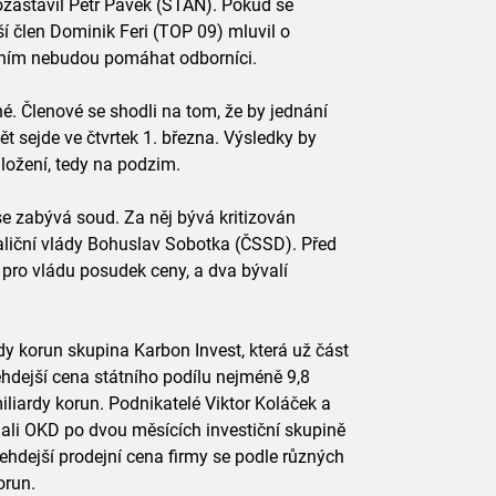
zastavil Petr Pávek (STAN). Pokud se
ší člen Dominik Feri (TOP 09) mluvil o
áním nebudou pomáhat odborníci.
. Členové se shodli na tom, že by jednání
ět sejde ve čtvrtek 1. března. Výsledky by
ložení, tedy na podzim.
e zabývá soud. Za něj bývá kritizován
oaliční vlády Bohuslav Sobotka (ČSSD). Před
 pro vládu posudek ceny, a dva bývalí
dy korun skupina Karbon Invest, která už část
ehdejší cena státního podílu nejméně 9,8
miliardy korun. Podnikatelé Viktor Koláček a
odali OKD po dvou měsících investiční skupině
hdejší prodejní cena firmy se podle různých
orun.