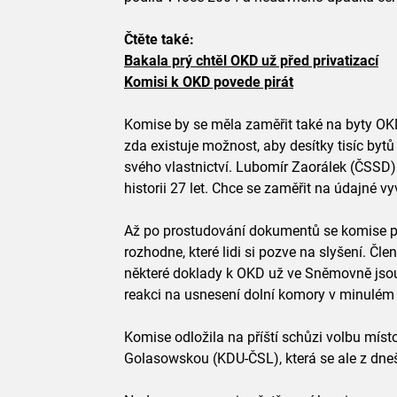
Čtěte také:
Bakala prý chtěl OKD už před privatizací
Komisi k OKD povede pirát
Komise by se měla zaměřit také na byty OKD
zda existuje možnost, aby desítky tisíc byt
svého vlastnictví. Lubomír Zaorálek (ČSSD)
historii 27 let. Chce se zaměřit na údajné v
Až po prostudování dokumentů se komise p
rozhodne, které lidi si pozve na slyšení. Čl
některé doklady k OKD už ve Sněmovně jsou.
reakci na usnesení dolní komory v minulém 
Komise odložila na příští schůzi volbu mís
Golasowskou (KDU-ČSL), která se ale z dneš