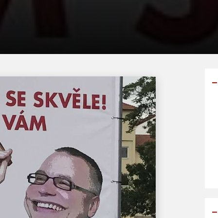
Y
p
s