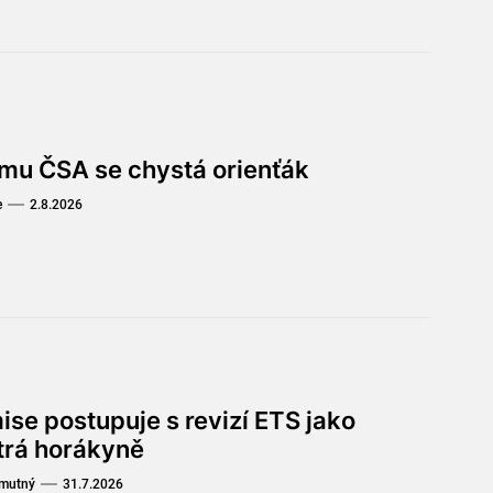
omu ČSA se chystá orienťák
e
2.8.2026
ise postupuje s revizí ETS jako
trá horákyně
Smutný
31.7.2026