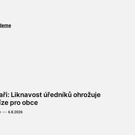
budeme
aři: Liknavost úředníků ohrožuje
íze pro obce
e
6.8.2026