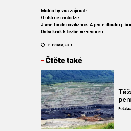
Mohlo by vás zajímat:
O uhlí se často lže
Jsme fosilní civilizace. A ještě dlouho jí 
Další krok k těžbě ve vesmíru
In
Bakala
,
OKD
Čtěte také
Těž
pen
Redakc