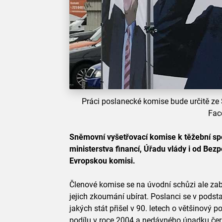
Práci poslanecké komise bude určitě ze 
Fac
Sněmovní vyšetřovací komise k těžební sp
ministerstva financí, Úřadu vlády i od Bezp
Evropskou komisi.
Členové komise se na úvodní schůzi ale zab
jejich zkoumání ubírat. Poslanci se v podsta
jakých stát přišel v 90. letech o většinový 
podílu v roce 2004 a nedávného úpadku čer