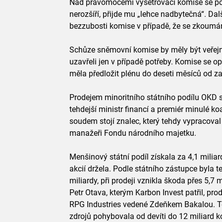
Nad pravomocemi vyšetřovací komise se po
nerozšíří, přijde mu „lehce nadbytečná“. Dal
bezzubosti komise v případě, že se zkoum
Schůze sněmovní komise by měly být veřejné
uzavřeli jen v případě potřeby. Komise se op
měla předložit plénu do deseti měsíců od za
Prodejem minoritního státního podílu OKD s
tehdejší ministr financí a premiér minulé k
soudem stojí znalec, který tehdy vypracoval
manažeři Fondu národního majetku.
Menšinový státní podíl získala za 4,1 miliar
akcií držela. Podle státního zástupce byla t
miliardy, při prodeji vznikla škoda přes 5,7 
Petr Otava, kterým Karbon Invest patřil, pr
RPG Industries vedené Zdeňkem Bakalou. Te
zdrojů pohybovala od devíti do 12 miliard k