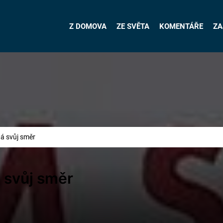
Z DOMOVA
ZE SVĚTA
KOMENTÁŘE
ZA
á svůj směr
 svůj směr