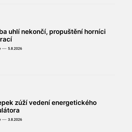
a uhlí nekončí, propuštění horníci
rací
e
5.8.2026
lepek zúží vedení energetického
ulátora
e
3.8.2026