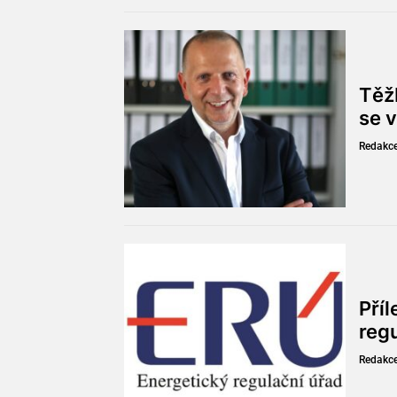
Těžb
se v
Redakc
Pří
reg
Redakc