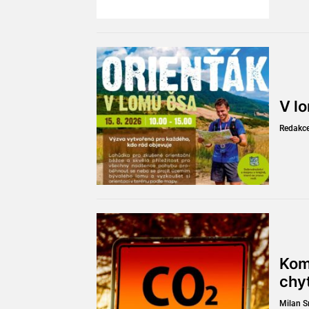
V l
Redakc
Kom
chy
Milan 