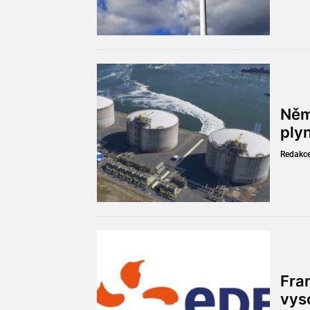
Něm
ply
Redakc
Fran
vys