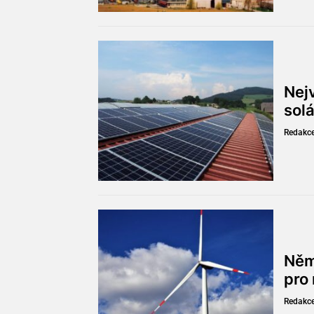
Nejv
solá
Redakc
Něm
pro
Redakc