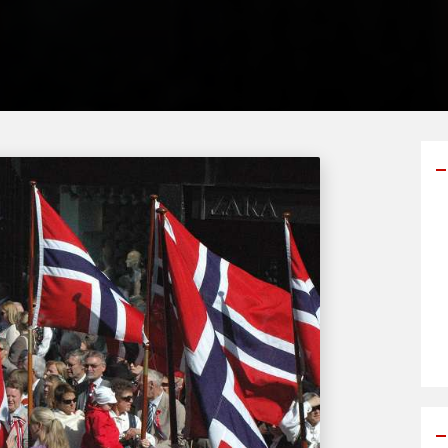
Y
p
s