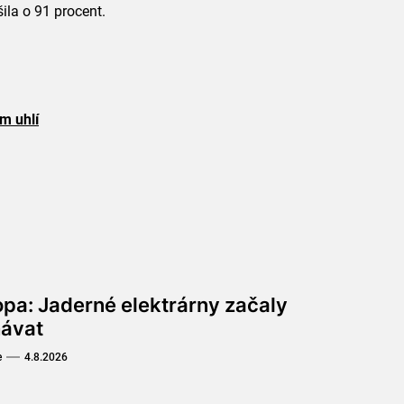
ila o 91 procent.
m uhlí
opa: Jaderné elektrárny začaly
hávat
e
4.8.2026