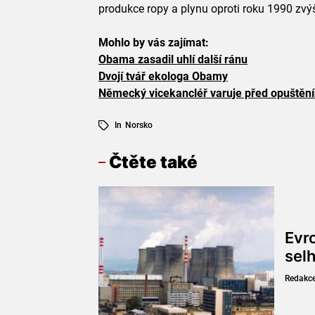
produkce ropy a plynu oproti roku 1990 zvýš
Mohlo by vás zajímat:
Obama zasadil uhlí další ránu
Dvojí tvář ekologa Obamy
Německý vicekancléř varuje před opuštění
In
Norsko
Čtěte také
Evr
sel
Redakc