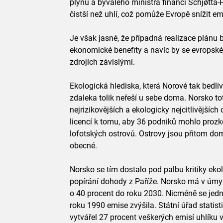
plynu a bývalého ministra financí Schjøtta-P
čistší než uhlí, což pomůže Evropě snížit e
Je však jasné, že případná realizace plánu
ekonomické benefity a navíc by se evropské 
zdrojích závislými.
Ekologická hlediska, která Norové tak bedliv
zdaleka tolik neřeší u sebe doma. Norsko tot
nejrizikovějších a ekologicky nejcitlivějšíc
licencí k tomu, aby 36 podniků mohlo proz
lofotských ostrovů. Ostrovy jsou přitom do
obecné.
Norsko se tím dostalo pod palbu kritiky ekolo
popírání dohody z Paříže. Norsko má v úmys
o 40 procent do roku 2030. Nicméně se jedn
roku 1990 emise zvýšila. Státní úřad statis
vytvářel 27 procent veškerých emisí uhlíku 