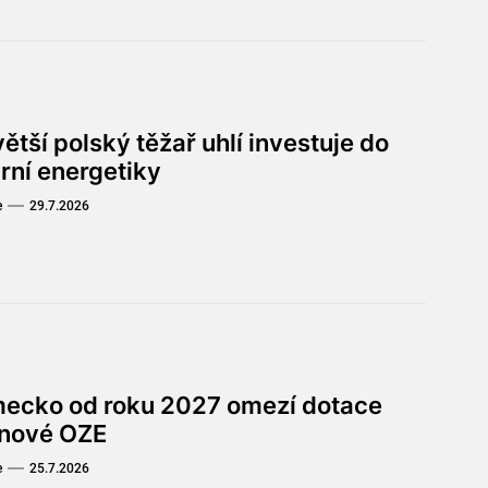
ětší polský těžař uhlí investuje do
rní energetiky
e
29.7.2026
ecko od roku 2027 omezí dotace
 nové OZE
e
25.7.2026