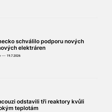
ecko schválilo podporu nových
nových elektráren
e
19.7.2026
couzi odstavili tři reaktory kvůli
okým teplotám