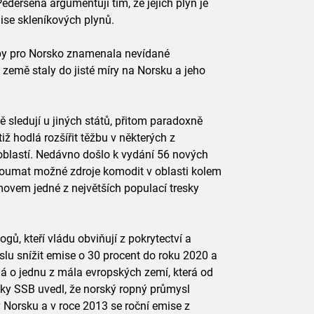
edersena argumentují tím, že jejich plyn je
mise skleníkových plynů.
 by pro Norsko znamenala nevídané
země staly do jisté míry na Norsku a jeho
ě sledují u jiných států, přitom paradoxně
iž hodlá rozšířit těžbu v některých z
h oblastí. Nedávno došlo k vydání 56 nových
koumat možné zdroje komodit v oblasti kolem
movem jedné z největších populací tresky
gů, kteří vládu obviňují z pokrytectví a
lu snížit emise o 30 procent do roku 2020 a
á o jednu z mála evropských zemí, která od
tiky SSB uvedl, že norský ropný průmysl
v Norsku a v roce 2013 se roční emise z