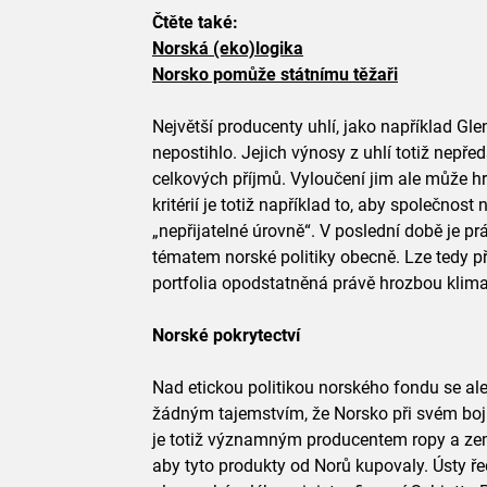
Čtěte také:
Norská (eko)logika
Norsko pomůže státnímu těžaři
Největší producenty uhlí, jako například Gl
nepostihlo. Jejich výnosy z uhlí totiž nepř
celkových příjmů. Vyloučení jim ale může hr
kritérií je totiž například to, aby společnos
„nepřijatelné úrovně“. V poslední době je 
tématem norské politiky obecně. Lze tedy př
portfolia opodstatněná právě hrozbou klima
Norské pokrytectví
Nad etickou politikou norského fondu se ale 
žádným tajemstvím, že Norsko při svém boji
je totiž významným producentem ropy a zem
aby tyto produkty od Norů kupovaly. Ústy ř