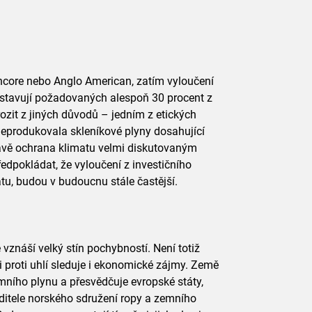
encore nebo Anglo American, zatím vyloučení
edstavují požadovaných alespoň 30 procent z
ozit z jiných důvodů – jedním z etických
t neprodukovala skleníkové plyny dosahující
právě ochrana klimatu velmi diskutovaným
edpokládat, že vyloučení z investičního
tu, budou v budoucnu stále častější.
vznáší velký stín pochybností. Není totiž
 proti uhlí sleduje i ekonomické zájmy. Země
ního plynu a přesvědčuje evropské státy,
editele norského sdružení ropy a zemního