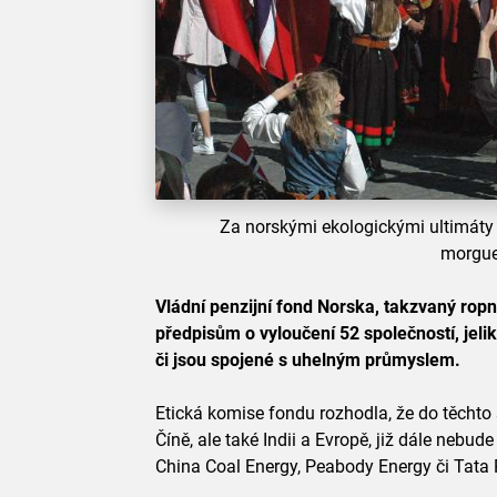
Za norskými ekologickými ultimáty s
morgue
Vládní penzijní fond Norska, takzvaný rop
předpisům o vyloučení 52 společností, jelik
či jsou spojené s uhelným průmyslem.
Etická komise fondu rozhodla, že do těchto 
Číně, ale také Indii a Evropě, již dále nebu
China Coal Energy, Peabody Energy či Tata P