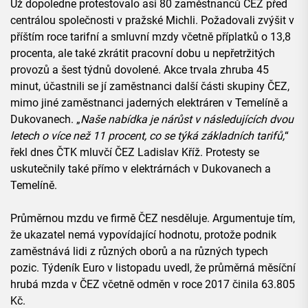
Už dopoledne protestovalo asi 80 zaměstnanců ČEZ před
centrálou společnosti v pražské Michli. Požadovali zvýšit v
příštím roce tarifní a smluvní mzdy včetně příplatků o 13,8
procenta, ale také zkrátit pracovní dobu u nepřetržitých
provozů a šest týdnů dovolené. Akce trvala zhruba 45
minut, účastnili se jí zaměstnanci další části skupiny ČEZ,
mimo jiné zaměstnanci jaderných elektráren v Temelíně a
Dukovanech. „
Naše nabídka je nárůst v následujících dvou
letech o více než 11 procent, co se týká základních tarifů,
“
řekl dnes ČTK mluvčí ČEZ Ladislav Kříž. Protesty se
uskutečnily také přímo v elektrárnách v Dukovanech a
Temelíně.
Průměrnou mzdu ve firmě ČEZ nesděluje. Argumentuje tím,
že ukazatel nemá vypovídající hodnotu, protože podnik
zaměstnává lidi z různých oborů a na různých typech
pozic. Týdeník Euro v listopadu uvedl, že průměrná měsíční
hrubá mzda v ČEZ včetně odměn v roce 2017 činila 63.805
Kč.