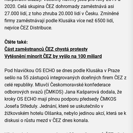
2020. Celá skupina ČEZ dohromady zaměstnává asi
27.000 lidí, z toho zhruba 20.000 lidí v Česku. Zmíněné
firmy zaměstnávají podle Klusáka více než 6500 lidí,
nejvíce ČEZ Distribuce.
Čtěte také:
Část zaměstnanců ČEZ chystá protesty
Vytěsnění minorit ČEZ by vyšlo na 100 miliard
Pod hlavičkou OS ECHO se dnes podle Klusáka v Praze
sešlo na 55 zástupců integrovaných dceřiných firem ČEZ z
celé republiky. Mluvčí Českomoravské konfederace
odborových svazů (ČMKOS) Jana Kašparová dodala, že
kroky OS ECHO mají plnou podporu předsedy ČMKOS
Josefa Středuly. Jednání, které se uskutečnilo v
žižkovském hotelu Olšanka, nebylo jedinou akcí, která se k
diskusi o růstu mezd v ČEZ dnes konala.