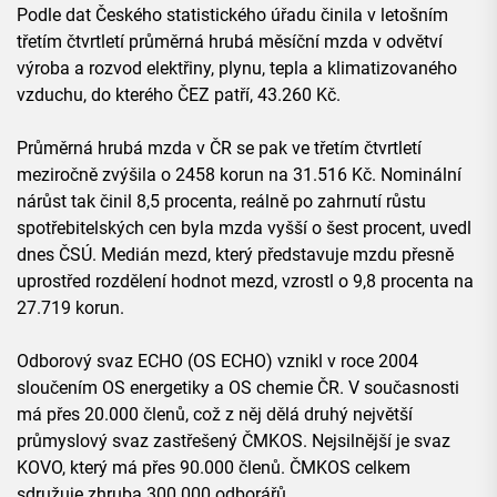
Podle dat Českého statistického úřadu činila v letošním
třetím čtvrtletí průměrná hrubá měsíční mzda v odvětví
výroba a rozvod elektřiny, plynu, tepla a klimatizovaného
vzduchu, do kterého ČEZ patří, 43.260 Kč.
Průměrná hrubá mzda v ČR se pak ve třetím čtvrtletí
meziročně zvýšila o 2458 korun na 31.516 Kč. Nominální
nárůst tak činil 8,5 procenta, reálně po zahrnutí růstu
spotřebitelských cen byla mzda vyšší o šest procent, uvedl
dnes ČSÚ. Medián mezd, který představuje mzdu přesně
uprostřed rozdělení hodnot mezd, vzrostl o 9,8 procenta na
27.719 korun.
Odborový svaz ECHO (OS ECHO) vznikl v roce 2004
sloučením OS energetiky a OS chemie ČR. V současnosti
má přes 20.000 členů, což z něj dělá druhý největší
průmyslový svaz zastřešený ČMKOS. Nejsilnější je svaz
KOVO, který má přes 90.000 členů. ČMKOS celkem
sdružuje zhruba 300.000 odborářů.