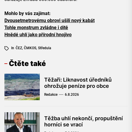
Mohlo by vás zajímat:
Dvousetmetrovému obrovi ušili nový kabát
Tohle monstrum zvládne i dítě
Hnědé uhlí jako přírodní hnojivo
In
ČEZ
,
ČMKOS
,
Středula
Čtěte také
Těžaři: Liknavost úředníků
ohrožuje peníze pro obce
Redakce
6.8.2026
Těžba uhlí nekončí, propuštění
horníci se vrací