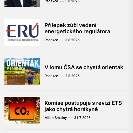
Redakce
5.8.2026
Přílepek zúží vedení
energetického regulátora
Redakce
3.8.2026
V lomu ČSA se chystá orienťák
Redakce
2.8.2026
Komise postupuje s revizí ETS
jako chytrá horákyně
Milan Smutný
31.7.2026