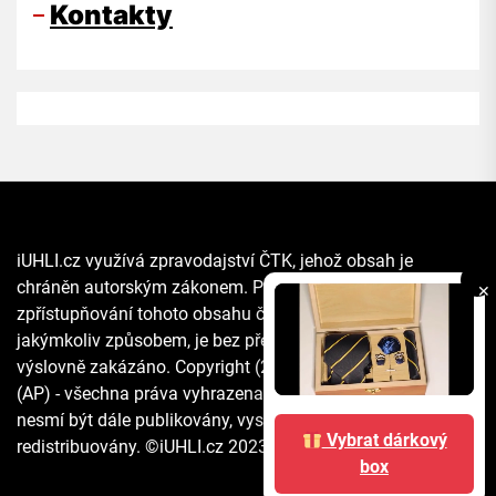
Kontakty
iUHLI.cz využívá zpravodajství ČTK, jehož obsah je
chráněn autorským zákonem. Přepis, šíření či další
✕
zpřístupňování tohoto obsahu či jeho části veřejnosti, a to
jakýmkoliv způsobem, je bez předchozího souhlasu ČTK
výslovně zakázáno. Copyright (2021) The Associated Press
(AP) - všechna práva vyhrazena. Materiály agentury AP
nesmí být dále publikovány, vysílány, přepisovány nebo
Vybrat dárkový
redistribuovány. ©iUHLI.cz 2023 All rights reserved.
box