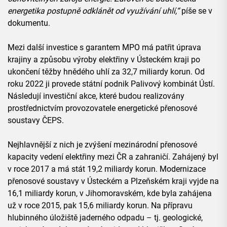
energetika postupně odklánět od využívání uhlí,“
píše se v
dokumentu.
Mezi další investice s garantem MPO má patřit úprava
krajiny a způsobu výroby elektřiny v Ústeckém kraji po
ukončení těžby hnědého uhlí za 32,7 miliardy korun. Od
roku 2022 ji provede státní podnik Palivový kombinát Ústí.
Následují investiční akce, které budou realizovány
prostřednictvím provozovatele energetické přenosové
soustavy ČEPS.
Nejhlavnější z nich je zvýšení mezinárodní přenosové
kapacity vedení elektřiny mezi ČR a zahraničí. Zahájený byl
v roce 2017 a má stát 19,2 miliardy korun. Modernizace
přenosové soustavy v Ústeckém a Plzeňském kraji vyjde na
16,1 miliardy korun, v Jihomoravském, kde byla zahájena
už v roce 2015, pak 15,6 miliardy korun. Na přípravu
hlubinného úložiště jaderného odpadu – tj. geologické,