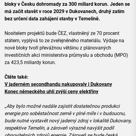
bloky v Česku dohromady za 300 miliard korun. Jeden se
má začít stavět v roce 2029 v Dukovanech, druhý zatím
bez určení data zahájení stavby v Temelíně.
Nositelem projektů bude ČEZ, vlastněný ze 70 procent
státem, vyplývá to ze zveřejněného materiálu. Výdaje na
nové bloky tvoří převážnou většinu z plánovaných
investičních akcí ministerstva průmyslu a obchodu (MPO)
za 423,5 miliardy korun.
Čtěte také:
V jaderném secondhandu nakupovaly i Dukovany
Konec německého uhlí zvýší ceny elektřiny
„
Aby bylo možné nadále zajistit dostatečnou produkci
energie pro soběstačnost země v plné míře i v budoucnu,
bude nutné vystavět nový jaderný zdroj v lokalitě Dukovany,
respektive Temelín, a zároveň výrazně navýšit podíl
obnovitelných zdrojů energie. Zároveň se bude česká