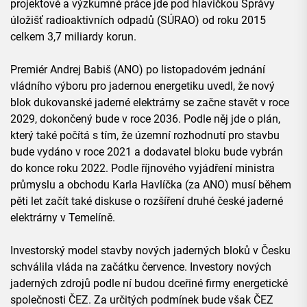
projektové a výzkumné práce jde pod hlavičkou Správy
úložišť radioaktivních odpadů (SÚRAO) od roku 2015
celkem 3,7 miliardy korun.
Premiér Andrej Babiš (ANO) po listopadovém jednání
vládního výboru pro jadernou energetiku uvedl, že nový
blok dukovanské jaderné elektrárny se začne stavět v roce
2029, dokončený bude v roce 2036. Podle něj jde o plán,
který také počítá s tím, že územní rozhodnutí pro stavbu
bude vydáno v roce 2021 a dodavatel bloku bude vybrán
do konce roku 2022. Podle říjnového vyjádření ministra
průmyslu a obchodu Karla Havlíčka (za ANO) musí během
pěti let začít také diskuse o rozšíření druhé české jaderné
elektrárny v Temelíně.
Investorský model stavby nových jaderných bloků v Česku
schválila vláda na začátku července. Investory nových
jaderných zdrojů podle ní budou dceřiné firmy energetické
společnosti ČEZ. Za určitých podmínek bude však ČEZ