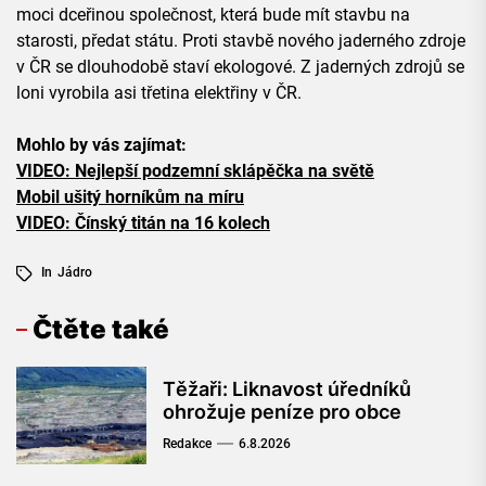
moci dceřinou společnost, která bude mít stavbu na
starosti, předat státu. Proti stavbě nového jaderného zdroje
v ČR se dlouhodobě staví ekologové. Z jaderných zdrojů se
loni vyrobila asi třetina elektřiny v ČR.
Mohlo by vás zajímat:
VIDEO: Nejlepší podzemní sklápěčka na světě
Mobil ušitý horníkům na míru
VIDEO: Čínský titán na 16 kolech
In
Jádro
Čtěte také
Těžaři: Liknavost úředníků
ohrožuje peníze pro obce
Redakce
6.8.2026