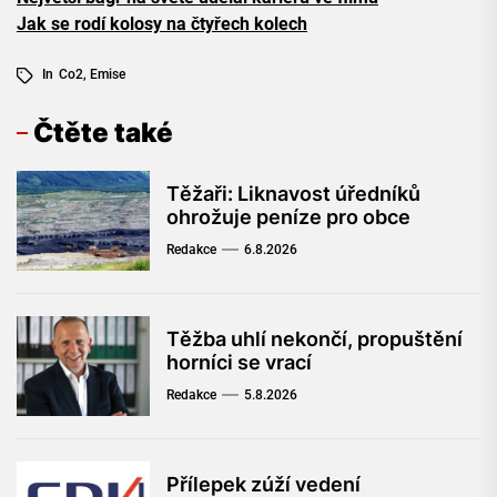
Jak se rodí kolosy na čtyřech kolech
In
Co2
,
Emise
Čtěte také
Těžaři: Liknavost úředníků
ohrožuje peníze pro obce
Redakce
6.8.2026
Těžba uhlí nekončí, propuštění
horníci se vrací
Redakce
5.8.2026
Přílepek zúží vedení