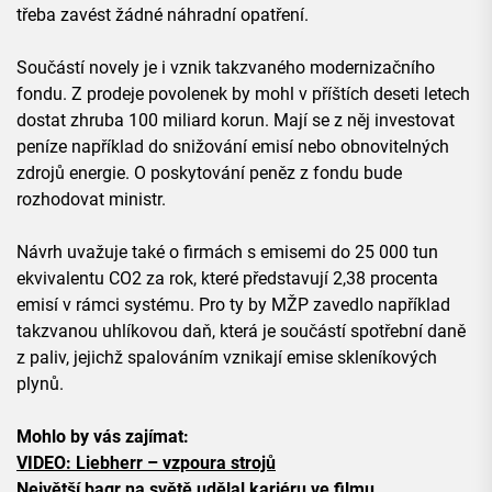
třeba zavést žádné náhradní opatření.
Součástí novely je i vznik takzvaného modernizačního
fondu. Z prodeje povolenek by mohl v příštích deseti letech
dostat zhruba 100 miliard korun. Mají se z něj investovat
peníze například do snižování emisí nebo obnovitelných
zdrojů energie. O poskytování peněz z fondu bude
rozhodovat ministr.
Návrh uvažuje také o firmách s emisemi do 25 000 tun
ekvivalentu CO2 za rok, které představují 2,38 procenta
emisí v rámci systému. Pro ty by MŽP zavedlo například
takzvanou uhlíkovou daň, která je součástí spotřební daně
z paliv, jejichž spalováním vznikají emise skleníkových
plynů.
Mohlo by vás zajímat:
VIDEO: Liebherr – vzpoura strojů
Největší bagr na světě udělal kariéru ve filmu