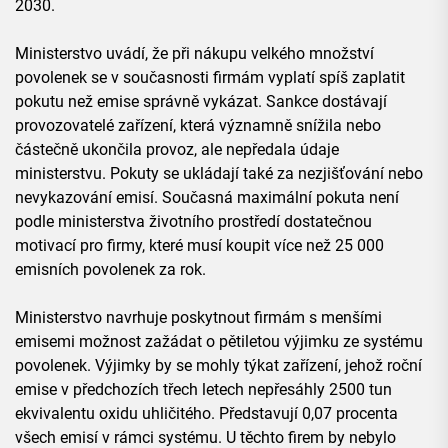
2030.
Ministerstvo uvádí, že při nákupu velkého množství
povolenek se v současnosti firmám vyplatí spíš zaplatit
pokutu než emise správně vykázat. Sankce dostávají
provozovatelé zařízení, která významně snížila nebo
částečně ukončila provoz, ale nepředala údaje
ministerstvu. Pokuty se ukládají také za nezjišťování nebo
nevykazování emisí. Současná maximální pokuta není
podle ministerstva životního prostředí dostatečnou
motivací pro firmy, které musí koupit více než 25 000
emisních povolenek za rok.
Ministerstvo navrhuje poskytnout firmám s menšími
emisemi možnost zažádat o pětiletou výjimku ze systému
povolenek. Výjimky by se mohly týkat zařízení, jehož roční
emise v předchozích třech letech nepřesáhly 2500 tun
ekvivalentu oxidu uhličitého. Představují 0,07 procenta
všech emisí v rámci systému. U těchto firem by nebylo