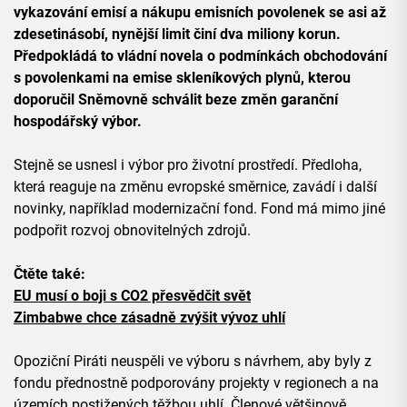
vykazování emisí a nákupu emisních povolenek se asi až
zdesetinásobí, nynější limit činí dva miliony korun.
Předpokládá to vládní novela o podmínkách obchodování
s povolenkami na emise skleníkových plynů, kterou
doporučil Sněmovně schválit beze změn garanční
hospodářský výbor.
Stejně se usnesl i výbor pro životní prostředí. Předloha,
která reaguje na změnu evropské směrnice, zavádí i další
novinky, například modernizační fond. Fond má mimo jiné
podpořit rozvoj obnovitelných zdrojů.
Čtěte také:
EU musí o boji s CO2 přesvědčit svět
Zimbabwe chce zásadně zvýšit vývoz uhlí
Opoziční Piráti neuspěli ve výboru s návrhem, aby byly z
fondu přednostně podporovány projekty v regionech a na
územích postižených těžbou uhlí. Členové většinově