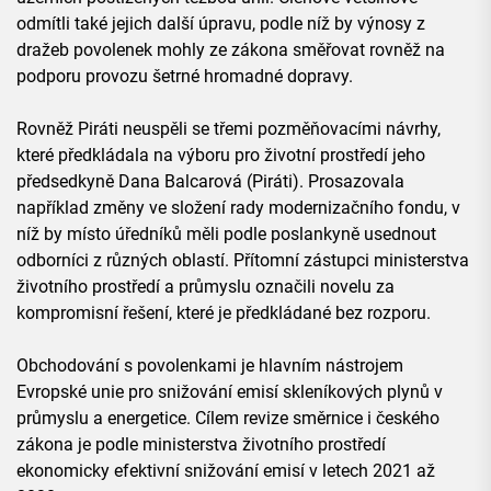
odmítli také jejich další úpravu, podle níž by výnosy z
dražeb povolenek mohly ze zákona směřovat rovněž na
podporu provozu šetrné hromadné dopravy.
Rovněž Piráti neuspěli se třemi pozměňovacími návrhy,
které předkládala na výboru pro životní prostředí jeho
předsedkyně Dana Balcarová (Piráti). Prosazovala
například změny ve složení rady modernizačního fondu, v
níž by místo úředníků měli podle poslankyně usednout
odborníci z různých oblastí. Přítomní zástupci ministerstva
životního prostředí a průmyslu označili novelu za
kompromisní řešení, které je předkládané bez rozporu.
Obchodování s povolenkami je hlavním nástrojem
Evropské unie pro snižování emisí skleníkových plynů v
průmyslu a energetice. Cílem revize směrnice i českého
zákona je podle ministerstva životního prostředí
ekonomicky efektivní snižování emisí v letech 2021 až