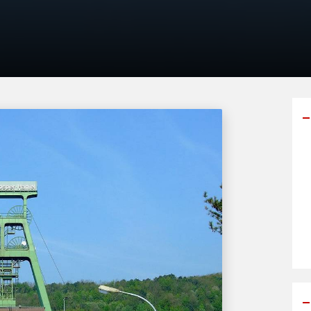
Y
p
s