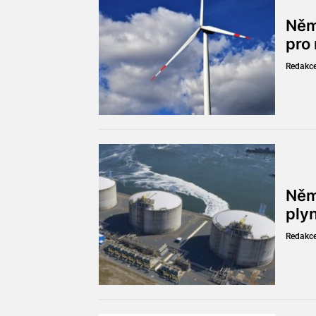
Něm
pro
Redakc
Něm
ply
Redakc