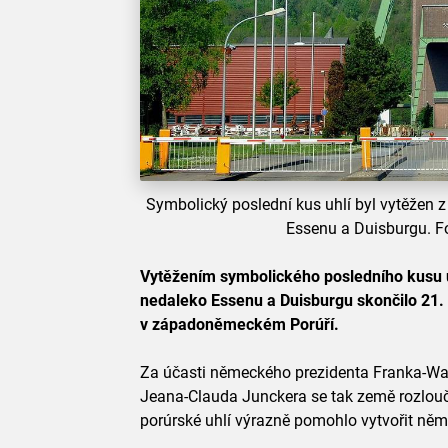
Symbolický poslední kus uhlí byl vytěžen z
Essenu a Duisburgu. 
Vytěžením symbolického posledního kusu u
nedaleko Essenu a Duisburgu skončilo 21. 
v západoněmeckém Porúří.
Za účasti německého prezidenta Franka-Wa
Jeana-Clauda Junckera se tak země rozlouči
porúrské uhlí výrazně pomohlo vytvořit něm