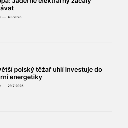
opa: Jaderné elektrárny začaly
hávat
e
4.8.2026
ětší polský těžař uhlí investuje do
rní energetiky
e
29.7.2026