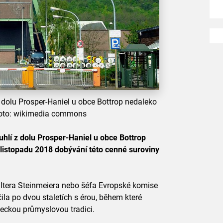
 dolu Prosper-Haniel u obce Bottrop nedaleko
Foto: wikimedia commons
hlí z dolu Prosper-Haniel u obce Bottrop
listopadu 2018 dobývání této cenné suroviny
ltera Steinmeiera nebo šéfa Evropské komise
la po dvou staletích s érou, během které
eckou průmyslovou tradici.