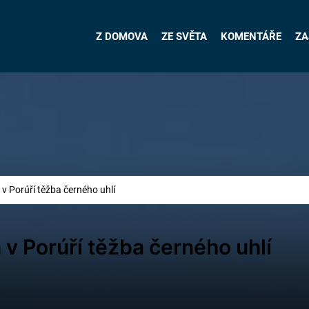
Z DOMOVA
ZE SVĚTA
KOMENTÁŘE
ZA
v Porúří těžba černého uhlí
 v Porúří těžba černého uhlí