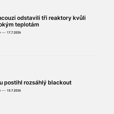
couzi odstavili tři reaktory kvůli
okým teplotám
e
17.7.2026
u postihl rozsáhlý blackout
e
15.7.2026