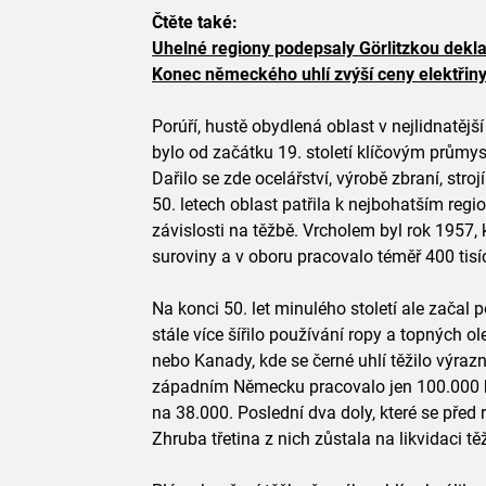
Čtěte také:
Uhelné regiony podepsaly Görlitzkou dekla
Konec německého uhlí zvýší ceny elektřin
Porúří, hustě obydlená oblast v nejlidnatějš
bylo od začátku 19. století klíčovým průmy
Dařilo se zde ocelářství, výrobě zbraní, stro
50. letech oblast patřila k nejbohatším reg
závislosti na těžbě. Vrcholem byl rok 1957,
suroviny a v oboru pracovalo téměř 400 tisíc 
Na konci 50. let minulého století ale začal
stále více šířilo používání ropy a topných o
nebo Kanady, kde se černé uhlí těžilo výrazn
západním Německu pracovalo jen 100.000 horn
na 38.000. Poslední dva doly, které se před
Zhruba třetina z nich zůstala na likvidaci tě