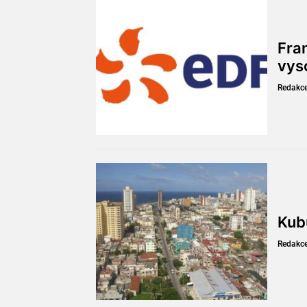
Fran
vys
Redakc
Kub
Redakc