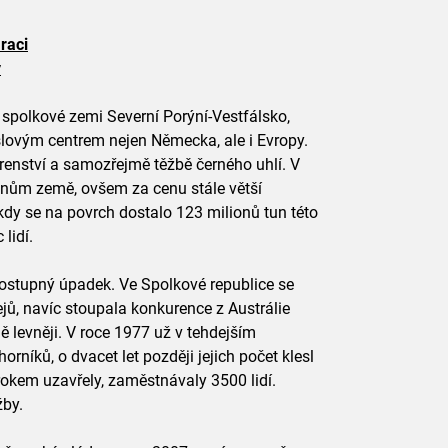
raci
y
í spolkové zemi Severní Porýní-Vestfálsko,
slovým centrem nejen Německa, ale i Evropy.
jírenství a samozřejmě těžbě černého uhlí. V
ionům země, ovšem za cenu stále větší
 kdy se na povrch dostalo 123 milionů tun této
lidí.
 postupný úpadek. Ve Spolkové republice se
lejů, navíc stoupala konkurence z Austrálie
ě levněji. V roce 1977 už v tehdejším
íků, o dvacet let později jejich počet klesl
 rokem uzavřely, zaměstnávaly 3500 lidí.
žby.