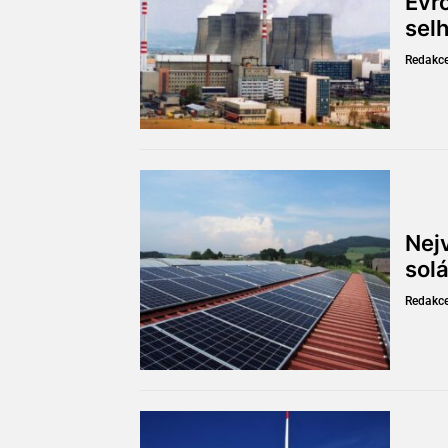
Evr
sel
Redakc
Nejv
solá
Redakc