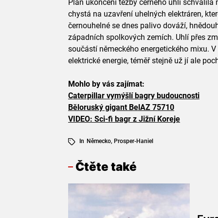
Plán ukončení těžby černého uhlí schválila
chystá na uzavření uhelných elektráren, kter
černouhelné se dnes palivo dováží, hnědouhe
západních spolkových zemích. Uhlí přes změ
součástí německého energetického mixu. V r
elektrické energie, téměř stejně už jí ale po
Mohlo by vás zajímat:
Caterpillar vymýšlí bagry budoucnosti
Běloruský gigant BelAZ 75710
VIDEO: Sci-fi bagr z Jižní Koreje
In
Německo
,
Prosper-Haniel
Čtěte také