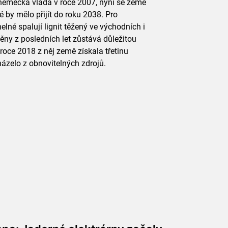
 německá vláda v roce 2007, nyní se země
é by mělo přijít do roku 2038. Pro
lné spalují lignit těžený ve východních i
ny z posledních let zůstává důležitou
oce 2018 z něj země získala třetinu
cházelo z obnovitelných zdrojů.