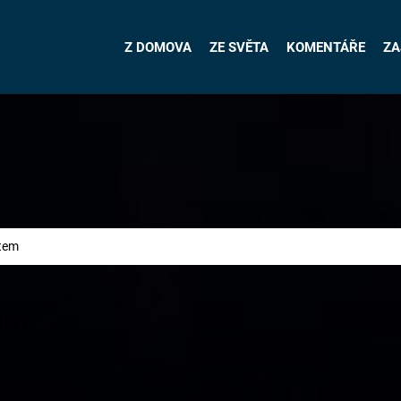
Z DOMOVA
ZE SVĚTA
KOMENTÁŘE
ZA
ětem
tem