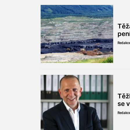
Těž
pen
Redakc
Těžb
se v
Redakc