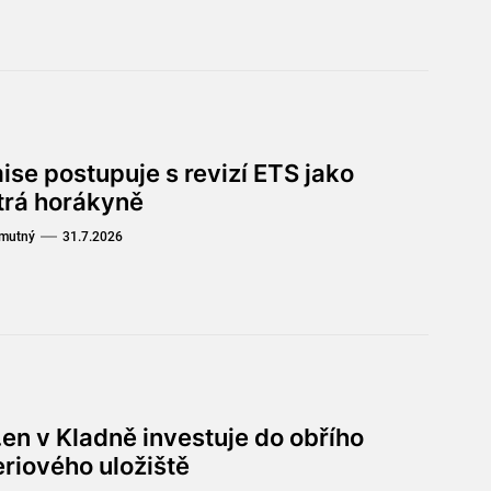
ise postupuje s revizí ETS jako
trá horákyně
Smutný
31.7.2026
en v Kladně investuje do obřího
eriového uložiště