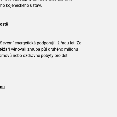
ého kojeneckého ústavu.
Mostě
Severní energetická podporují již řadu let. Za
 těžaři věnovali zhruba půl druhého milionu
domovů nebo ozdravné pobyty pro děti.
lmu