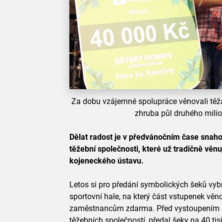
Za dobu vzájemné spolupráce věnovali tě
zhruba půl druhého milio
Dělat radost je v předvánočním čase snah
těžební společnosti, které už tradičně věn
kojeneckého ústavu.
Letos si pro předání symbolických šeků vyb
sportovní hale, na který část vstupenek vě
zaměstnancům zdarma. Před vystoupením Pe
těžebních společností, předal šeky na 40 t