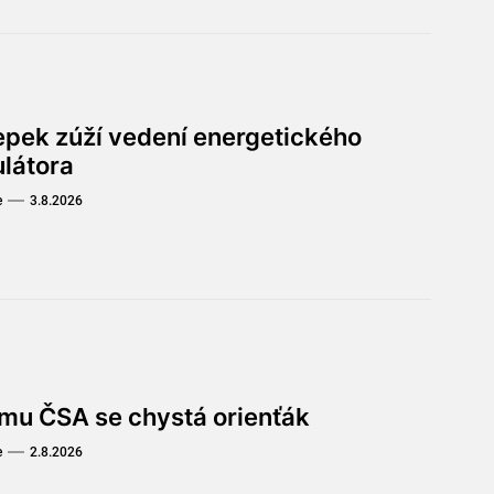
lepek zúží vedení energetického
ulátora
e
3.8.2026
omu ČSA se chystá orienťák
e
2.8.2026