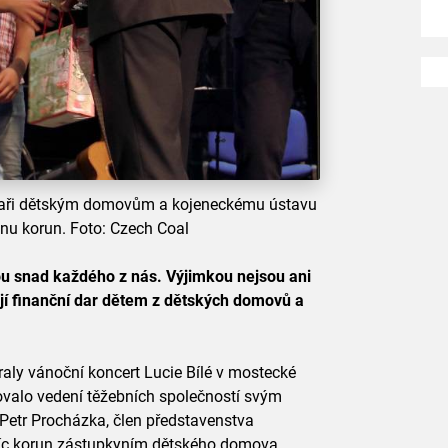
žaři dětským domovům a kojeneckému ústavu
nu korun. Foto: Czech Coal
ou snad každého z nás. Výjimkou nejsou ani
ují finanční dar dětem z dětských domovů a
raly vánoční koncert Lucie Bílé v mostecké
novalo vedení těžebních společností svým
tr Procházka, člen představenstva
isíc korun zástupkyním dětského domova