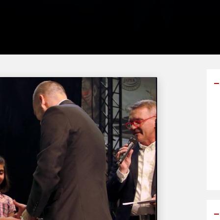
Y
p
s