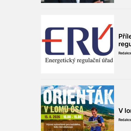
Pří
reg
Redakc
V l
Redakc