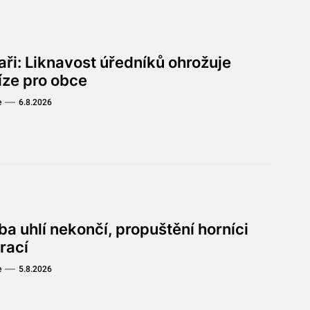
aři: Liknavost úředníků ohrožuje
íze pro obce
e
6.8.2026
a uhlí nekončí, propuštění horníci
rací
e
5.8.2026