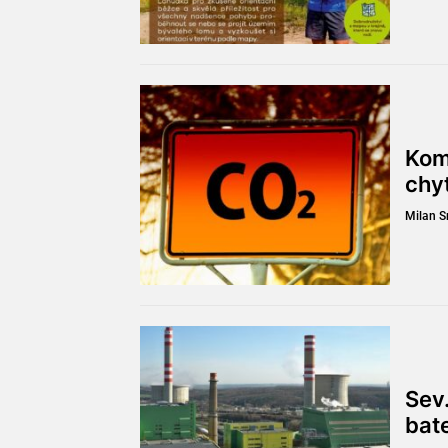
Kom
chy
Milan 
Sev.
bat