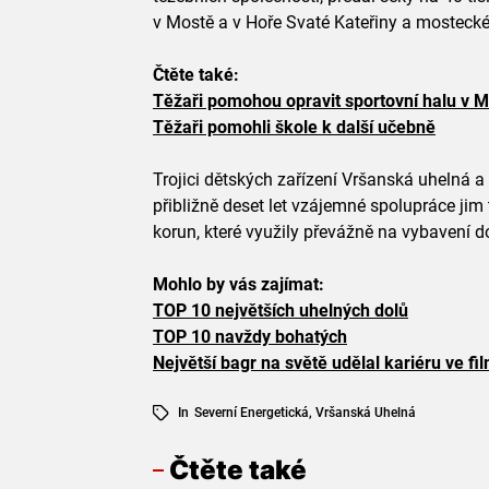
v Mostě a v Hoře Svaté Kateřiny a mosteck
Čtěte také:
Těžaři pomohou opravit sportovní halu v 
Těžaři pomohli škole k další učebně
Trojici dětských zařízení Vršanská uhelná a 
přibližně deset let vzájemné spolupráce jim
korun, které využily převážně na vybavení 
Mohlo by vás zajímat:
TOP 10 největších uhelných dolů
TOP 10 navždy bohatých
Největší bagr na světě udělal kariéru ve fi
In
Severní Energetická
,
Vršanská Uhelná
Čtěte také