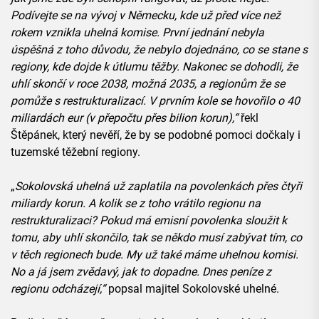
Podívejte se na vývoj v Německu, kde už před více než
rokem vznikla uhelná komise. První jednání nebyla
úspěšná z toho důvodu, že nebylo dojednáno, co se stane s
regiony, kde dojde k útlumu těžby. Nakonec se dohodli, že
uhlí skončí v roce 2038, možná 2035, a regionům že se
pomůže s restrukturalizací. V prvním kole se hovořilo o 40
miliardách eur (v přepočtu přes bilion korun),“
řekl
Štěpánek, který nevěří, že by se podobné pomoci dočkaly i
tuzemské těžební regiony.
„
Sokolovská uhelná už zaplatila na povolenkách přes čtyři
miliardy korun. A kolik se z toho vrátilo regionu na
restrukturalizaci? Pokud má emisní povolenka sloužit k
tomu, aby uhlí skončilo, tak se někdo musí zabývat tím, co
v těch regionech bude. My už také máme uhelnou komisi.
No a já jsem zvědavý, jak to dopadne. Dnes peníze z
regionu odcházejí,“
popsal majitel Sokolovské uhelné.