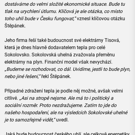
dostáváme do velmi složité ekonomické situace. Bude tu
tlak na urychlení útlumu. Klíčová je ale otázka, co místo
toho uhlí bude v Česku fungovat,“
vznesl klíčovou otázku
Štěpánek.
Jeho firma řeší také budoucnost své elektrárny Tisová,
která je dnes hlavně dodavatelem tepla pro celé
Sokolovsko. Sokolovská uhelná zvažovala přeměnu
elektrárny na plyn. Finanční model však nevychází.
„
Budeme se rozhodovat, co dál. Uvidíme, jestli to bude plyn,
nebo jiné řešení,“
řekl Štěpánek.
Případné zdražení tepla je podle něj možné, avšak velmi
citlivé. „
Asi na stropě nejsme. Ale má to i politický a
sociální rozměr. Proto nezdražujeme. Zatím to jde do
našeho hospodaření, ale na výsledcích Sokolovské uhelné
je to samozřejmě vidět,“
uvedl.
Jaká bude budoucnost českého uhlí, ale celkově energetiky