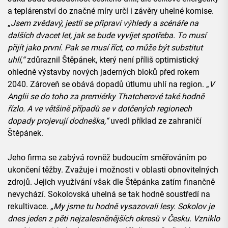
a teplárenství do značné míry určí i závěry uhelné komise.
„
Jsem zvědavý, jestli se připraví výhledy a scénáře na
dalších dvacet let, jak se bude vyvíjet spotřeba. To musí
přijít jako první. Pak se musí říct, co může být substitut
uhlí,“
zdůraznil Štěpánek, který není příliš optimistický
ohledně výstavby nových jaderných bloků před rokem
2040. Zároveň se obává dopadů útlumu uhlí na region. „
V
Anglii se do toho za premiérky Thatcherové také hodně
řízlo. A ve většině případů se v dotčených regionech
dopady projevují dodneška,“
uvedl příklad ze zahraničí
Štěpánek.
Jeho firma se zabývá rovněž budoucím směřováním po
ukončení těžby. Zvažuje i možnosti v oblasti obnovitelných
zdrojů. Jejich využívání však dle Štěpánka zatím finančně
nevychází. Sokolovská uhelná se tak hodně soustředí na
rekultivace.
„My jsme tu hodně vysazovali lesy. Sokolov je
dnes jeden z pěti nejzalesněnějších okresů v Česku. Vzniklo