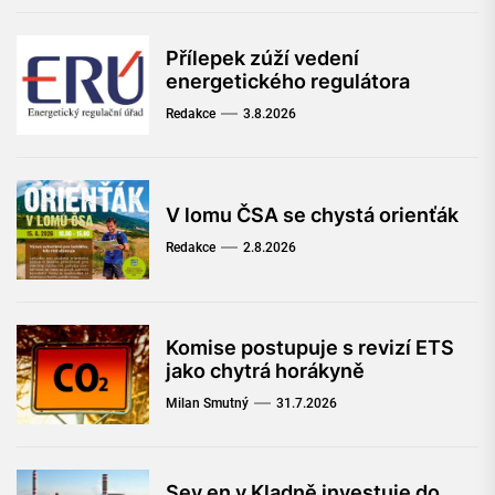
Přílepek zúží vedení
energetického regulátora
Redakce
3.8.2026
V lomu ČSA se chystá orienťák
Redakce
2.8.2026
Komise postupuje s revizí ETS
jako chytrá horákyně
Milan Smutný
31.7.2026
Sev.en v Kladně investuje do