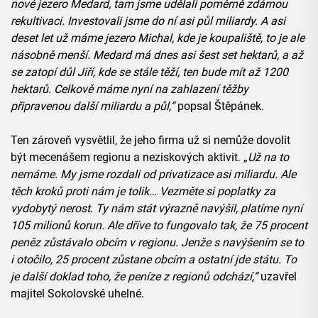
nové jezero Medard, tam jsme udělali poměrně zdárnou
rekultivaci. Investovali jsme do ní asi půl miliardy. A asi
deset let už máme jezero Michal, kde je koupaliště, to je ale
násobně menší. Medard má dnes asi šest set hektarů, a až
se zatopí důl Jiří, kde se stále těží, ten bude mít až 1200
hektarů. Celkově máme nyní na zahlazení těžby
připravenou další miliardu a půl,“
popsal Štěpánek.
Ten zároveň vysvětlil, že jeho firma už si nemůže dovolit
být mecenášem regionu a neziskových aktivit. „
Už na to
nemáme. My jsme rozdali od privatizace asi miliardu. Ale
těch kroků proti nám je tolik… Vezměte si poplatky za
vydobytý nerost. Ty nám stát výrazně navýšil, platíme nyní
105 milionů korun. Ale dříve to fungovalo tak, že 75 procent
peněz zůstávalo obcím v regionu. Jenže s navýšením se to
i otočilo, 25 procent zůstane obcím a ostatní jde státu. To
je další doklad toho, že peníze z regionů odchází,“
uzavřel
majitel Sokolovské uhelné.