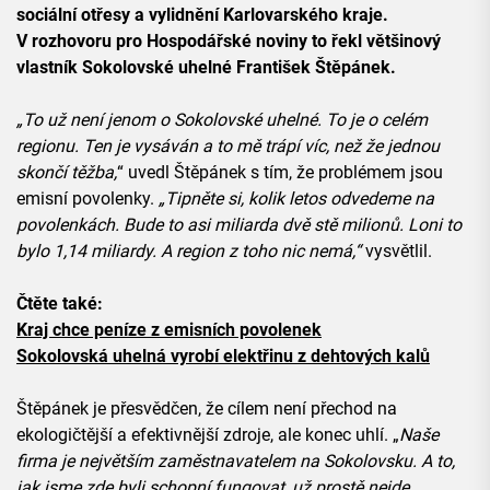
sociální otřesy a vylidnění Karlovarského kraje.
V rozhovoru pro Hospodářské noviny to řekl většinový
vlastník Sokolovské uhelné František Štěpánek.
„To už není jenom o Sokolovské uhelné. To je o celém
regionu. Ten je vysáván a to mě trápí víc, než že jednou
skončí těžba,
“ uvedl Štěpánek s tím, že problémem jsou
emisní povolenky.
„Tipněte si, kolik letos odvedeme na
povolenkách. Bude to asi miliarda dvě stě milionů. Loni to
bylo 1,14 miliardy. A region z toho nic nemá,“
vysvětlil.
Čtěte také:
Kraj chce peníze z emisních povolenek
Sokolovská uhelná vyrobí elektřinu z dehtových kalů
Štěpánek je přesvědčen, že cílem není přechod na
ekologičtější a efektivnější zdroje, ale konec uhlí. „
Naše
firma je největším zaměstnavatelem na Sokolovsku. A to,
jak jsme zde byli schopní fungovat, už prostě nejde.