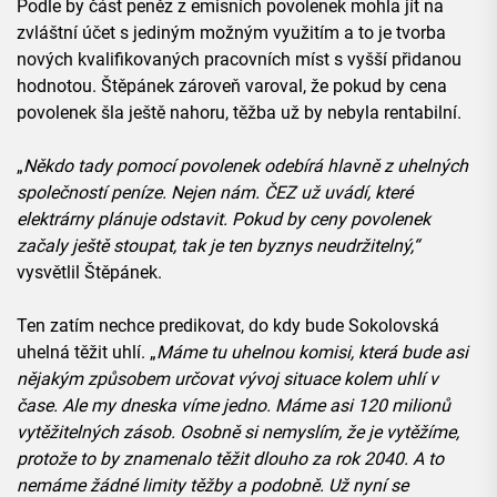
Podle by část peněz z emisních povolenek mohla jít na
zvláštní účet s jediným možným využitím a to je tvorba
nových kvalifikovaných pracovních míst s vyšší přidanou
hodnotou. Štěpánek zároveň varoval, že pokud by cena
povolenek šla ještě nahoru, těžba už by nebyla rentabilní.
„
Někdo tady pomocí povolenek odebírá hlavně z uhelných
společností peníze. Nejen nám. ČEZ už uvádí, které
elektrárny plánuje odstavit. Pokud by ceny povolenek
začaly ještě stoupat, tak je ten byznys neudržitelný,“
vysvětlil Štěpánek.
Ten zatím nechce predikovat, do kdy bude Sokolovská
uhelná těžit uhlí. „
Máme tu uhelnou komisi, která bude asi
nějakým způsobem určovat vývoj situace kolem uhlí v
čase. Ale my dneska víme jedno. Máme asi 120 milionů
vytěžitelných zásob. Osobně si nemyslím, že je vytěžíme,
protože to by znamenalo těžit dlouho za rok 2040. A to
nemáme žádné limity těžby a podobně. Už nyní se