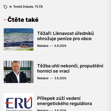
In
Tomáš Drápela
,
TS ČR
Čtěte také
Těžaři: Liknavost úředníků
ohrožuje peníze pro obce
Redakce
6.8.2026
Těžba uhlí nekončí, propuštění
horníci se vrací
Redakce
5.8.2026
Přílepek zúží vedení
energetického regulátora
Redakce
3.8.2026