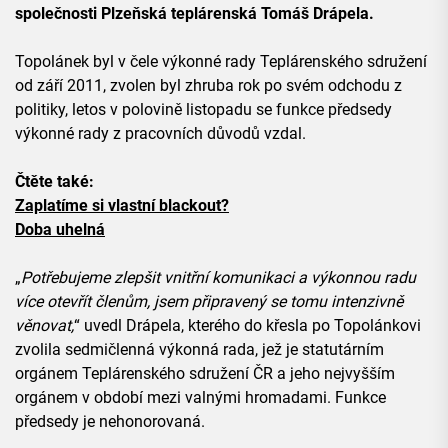
společnosti Plzeňská teplárenská Tomáš Drápela.
Topolánek byl v čele výkonné rady Teplárenského sdružení
od září 2011, zvolen byl zhruba rok po svém odchodu z
politiky, letos v polovině listopadu se funkce předsedy
výkonné rady z pracovních důvodů vzdal.
Čtěte také:
Zaplatíme si vlastní blackout?
Doba uhelná
„
Potřebujeme zlepšit vnitřní komunikaci a výkonnou radu
více otevřít členům, jsem připravený se tomu intenzivně
věnovat,
“ uvedl Drápela, kterého do křesla po Topolánkovi
zvolila sedmičlenná výkonná rada, jež je statutárním
orgánem Teplárenského sdružení ČR a jeho nejvyšším
orgánem v období mezi valnými hromadami. Funkce
předsedy je nehonorovaná.