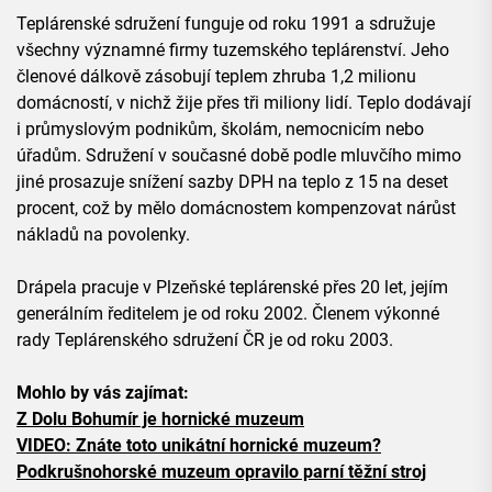
Teplárenské sdružení funguje od roku 1991 a sdružuje
všechny významné firmy tuzemského teplárenství. Jeho
členové dálkově zásobují teplem zhruba 1,2 milionu
domácností, v nichž žije přes tři miliony lidí. Teplo dodávají
i průmyslovým podnikům, školám, nemocnicím nebo
úřadům. Sdružení v současné době podle mluvčího mimo
jiné prosazuje snížení sazby DPH na teplo z 15 na deset
procent, což by mělo domácnostem kompenzovat nárůst
nákladů na povolenky.
Drápela pracuje v Plzeňské teplárenské přes 20 let, jejím
generálním ředitelem je od roku 2002. Členem výkonné
rady Teplárenského sdružení ČR je od roku 2003.
Mohlo by vás zajímat:
Z Dolu Bohumír je hornické muzeum
VIDEO: Znáte toto unikátní hornické muzeum?
Podkrušnohorské muzeum opravilo parní těžní stroj