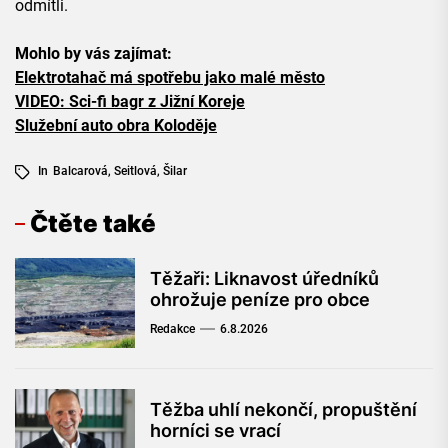
odmítli.
Mohlo by vás zajímat:
Elektrotahač má spotřebu jako malé město
VIDEO: Sci-fi bagr z Jižní Koreje
Služební auto obra Koloděje
In
Balcarová
,
Seitlová
,
Šilar
Čtěte také
Těžaři: Liknavost úředníků
ohrožuje peníze pro obce
Redakce
6.8.2026
Těžba uhlí nekončí, propuštění
horníci se vrací