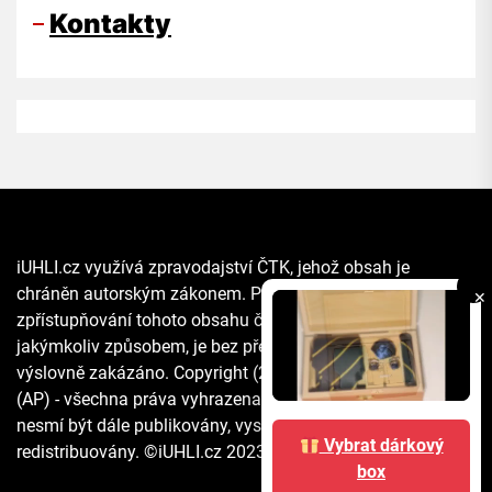
Kontakty
iUHLI.cz využívá zpravodajství ČTK, jehož obsah je
chráněn autorským zákonem. Přepis, šíření či další
✕
zpřístupňování tohoto obsahu či jeho části veřejnosti, a to
jakýmkoliv způsobem, je bez předchozího souhlasu ČTK
výslovně zakázáno. Copyright (2021) The Associated Press
(AP) - všechna práva vyhrazena. Materiály agentury AP
nesmí být dále publikovány, vysílány, přepisovány nebo
Vybrat dárkový
redistribuovány. ©iUHLI.cz 2023 All rights reserved.
box