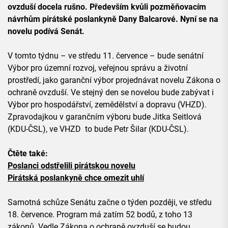
ovzduší docela rušno. Především kvůli pozměňovacím
návrhům pirátské poslankyně Dany Balcarové. Nyní se na
novelu podívá Senát.
V tomto týdnu – ve středu 11. července – bude senátní
Výbor pro územní rozvoj, veřejnou správu a životní
prostředí, jako garanční výbor projednávat novelu Zákona o
ochraně ovzduší. Ve stejný den se novelou bude zabývat i
Výbor pro hospodářství, zemědělství a dopravu (VHZD).
Zpravodajkou v garančním výboru bude Jitka Seitlová
(KDU-ČSL), ve VHZD to bude Petr Šilar (KDU-ČSL).
Čtěte také:
Poslanci odstřelili pirátskou novelu
Pirátská poslankyně chce omezit uhlí
Samotná schůze Senátu začne o týden později, ve středu
18. července. Program má zatím 52 bodů, z toho 13
zákonů. Vedle Zákona o ochraně ovzduší se budou