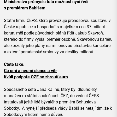
Ministerstvo průmyslu tuto možnost nyní řeší
s premiérem Babišem.
Státní firmu ČEPS, která provozuje přenosovou soustavu v
České republice a hospodaří s majetkem cca 37 miliard
korun, měl podle původních plánů řídit Jakub Skavroň,
kterého do firmy vyslal premiér osobně. Skavroňovu kariéru
ale zbrzdily jeho plány na milionovou přestavbu kanceláře
a externí poradenské smlouvy za desítky milionů.
Čtěte také:
Co umí a neumí slunce a vítr
Kvůli podpoře OZE se zhroutí euro
Současného šéfa Jana Kalinu, který byl dlouholetý
manažerem státní společnosti ČEZ, do vedení ČEPS
instalovali ještě lidé bývalého premiéra Bohuslava
Sobotky. A nynější předseda vlády Babiš se netají tím, že k
Sobotkovým lidem nemá důvěru.