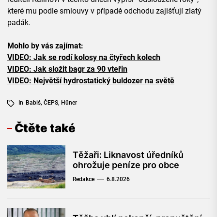
které mu podle smlouvy v případě odchodu zajišťují zlatý
padák.
Mohlo by vás zajímat:
VIDEO: Jak se rodí kolosy na čtyřech kolech
VIDEO: Jak složit bagr za 90 vteřin
VIDEO: Největší hydrostatický buldozer na světě
In
Babiš
,
ČEPS
,
Hüner
Čtěte také
Těžaři: Liknavost úředníků
ohrožuje peníze pro obce
Redakce
6.8.2026