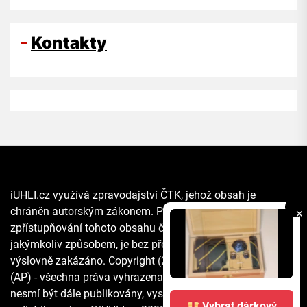
Kontakty
iUHLI.cz využívá zpravodajství ČTK, jehož obsah je
chráněn autorským zákonem. Přepis, šíření či další
✕
zpřístupňování tohoto obsahu či jeho části veřejnosti, a to
jakýmkoliv způsobem, je bez předchozího souhlasu ČTK
výslovně zakázáno. Copyright (2021) The Associated Press
(AP) - všechna práva vyhrazena. Materiály agentury AP
nesmí být dále publikovány, vysílány, přepisovány nebo
Vybrat dárkový