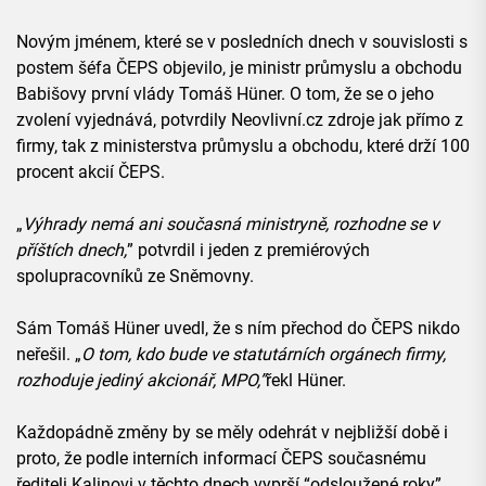
Novým jménem, které se v posledních dnech v souvislosti s
postem šéfa ČEPS objevilo, je ministr průmyslu a obchodu
Babišovy první vlády Tomáš Hüner. O tom, že se o jeho
zvolení vyjednává, potvrdily Neovlivní.cz zdroje jak přímo z
firmy, tak z ministerstva průmyslu a obchodu, které drží 100
procent akcií ČEPS.
„
Výhrady nemá ani současná ministryně, rozhodne se v
příštích dnech,
” potvrdil i jeden z premiérových
spolupracovníků ze Sněmovny.
Sám Tomáš Hüner uvedl, že s ním přechod do ČEPS nikdo
neřešil. „
O tom, kdo bude ve statutárních orgánech firmy,
rozhoduje jediný akcionář, MPO,”
řekl Hüner.
Každopádně změny by se měly odehrát v nejbližší době i
proto, že podle interních informací ČEPS současnému
řediteli Kalinovi v těchto dnech vyprší “odsloužené roky”,