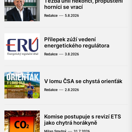
Těžba uhlí nekončí, propuštění
horníci se vrací
Redakce
5.8.2026
Přílepek zúží vedení
energetického regulátora
Redakce
3.8.2026
V lomu ČSA se chystá orienťák
Redakce
2.8.2026
Komise postupuje s revizí ETS
jako chytrá horákyně
Milan Smutný
31.7.2026