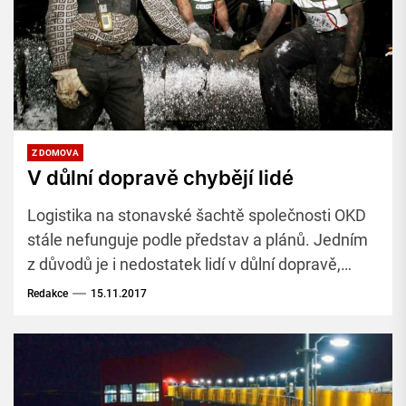
Z DOMOVA
V důlní dopravě chybějí lidé
Logistika na stonavské šachtě společnosti OKD
stále nefunguje podle představ a plánů. Jedním
z důvodů je i nedostatek lidí v důlní dopravě,
upozornil v rozhovoru pro Měsíčník Horník
Redakce
15.11.2017
manažer pro logistiku v Důlním závodě 2 Milan
Macíček.