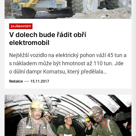
ZAJÍMAVOSTI
V dolech bude řádit obří
elektromobil
Nejtěžší vozidlo na elektrický pohon váží 45 tun a
s nákladem může být hmotnost až 110 tun. Jde
o důlní dampr Komatsu, který předělala
švýcarská společnost Kuhn Schweiz.
Redakce
15.11.2017