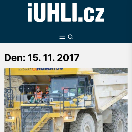
Skip
to
the
content
Den:
15. 11. 2017