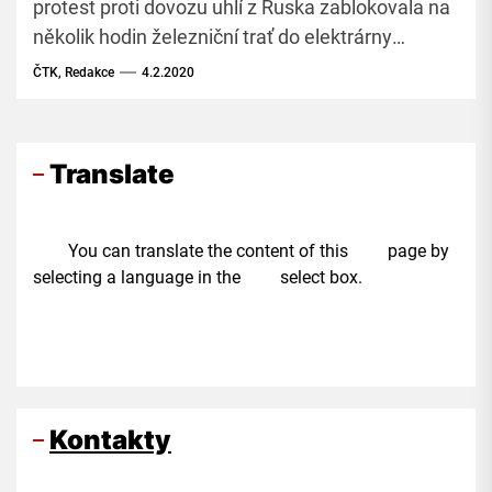
protest proti dovozu uhlí z Ruska zablokovala na
několik hodin železniční trať do elektrárny
Laziska Górne na jihu Polska, poblíž hranic s
ČTK, Redakce
4.2.2020
Českem. Mluvčí společnosti, které elektrárna
patří, nicméně ujistila, že uhlí z Ruska nevyužívá,
uvedla polská televize TVN 24.
Translate
You can translate the content of this page by
selecting a language in the select box.
Kontakty