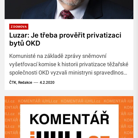
Z DOMOVA
Luzar: Je třeba prověřit privatizaci
bytů OKD
Komunisté na základě zprávy sněmovní
vyšetřovací komise k historii privatizace těžařské
společnosti OKD vyzvali ministryni spravedlnosti
Marii Benešovou (za ANO), aby prověřila právní
ČTK, Redakce
4.2.2020
okolnosti privatizace bytů, které byly do prodeje
společnosti zahrnuty.