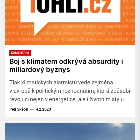
KOMENTÁŘE
Boj s klimatem odkrývá absurdity i
miliardový byznys
Tlak klimatických alarmistů vede zejména
v Evropě k politickým rozhodnutím, která způsobí
revoluci nejen v energetice, ale i životním stylu
obyvatel. Stále častěji se však ukazuje, že
Petr Skácel
4.2.2020
mnohá z nich jsou nepromyšlená.