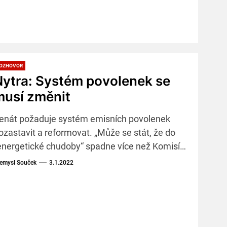
OZHOVOR
Nytra: Systém povolenek se
musí změnit
enát požaduje systém emisních povolenek
ozastavit a reformovat. „Může se stát, že do
energetické chudoby“ spadne více než Komisí
ředpokládaných 30 procent obyvatel EU,“ říká
emysl Souček
3.1.2022
enátor Zdeněk Nytra (ODS) v rozhovoru pro
UHLI.cz.