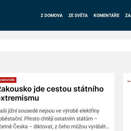
Z DOMOVA
ZE SVĚTA
KOMENTÁŘE
ZA
OMENTÁŘE
akousko jde cestou státního
extremismu
Y
p
aši jižní sousedé nejsou ve výrobě elektřiny
s
oběstační. Přesto chtějí ostatním státům –
četně Česka – diktovat, z čeho můžou vyrábět