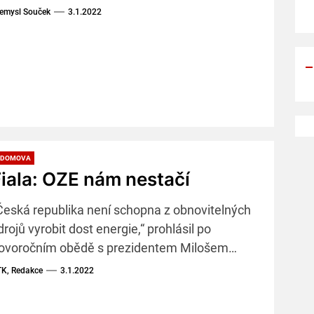
lektřinu.
emysl Souček
3.1.2022
 DOMOVA
iala: OZE nám nestačí
Česká republika není schopna z obnovitelných
drojů vyrobit dost energie,“ prohlásil po
ovoročním obědě s prezidentem Milošem
emanem premiér Petr Fiala.
K, Redakce
3.1.2022