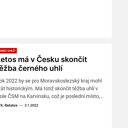
ONEC UHLÍ?
etos má v Česku skončit
ěžba černého uhlí
ok 2022 by se pro Moravskoslezský kraj mohl
tát historickým. Má totiž skončit těžba uhlí v
ole ČSM na Karvinsku, což je poslední místo,
de se v kraji, pro který se stalo symbolem, černé
K, Redakce
3.1.2022
hlí ještě dobývá.