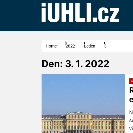
Skip
to
the
content
Home
2022
Leden
3
Den:
3. 1. 2022
K
R
N
s
v