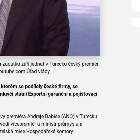
 začátku září jednat v Turecku český premiér
youtube.com Úřad vlády
kterém se podílely české firmy, se
mluvčí státní Exportní garanční a pojišťovací
ěvy premiéra Andreje Babiše (ANO) v Turecku
vodí vicepremiér a ministr průmyslu a
atelská mise Hospodářské komory.