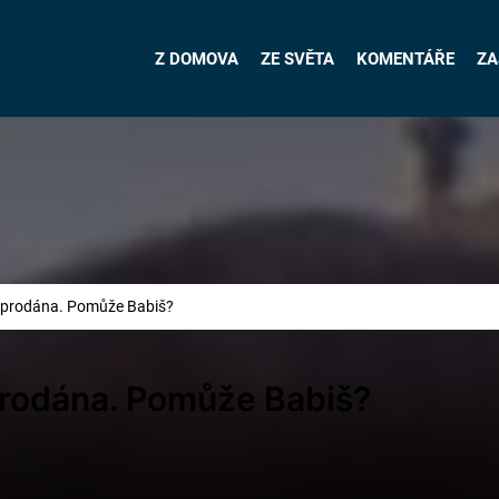
Z DOMOVA
ZE SVĚTA
KOMENTÁŘE
ZA
eprodána. Pomůže Babiš?
rodána. Pomůže Babiš?