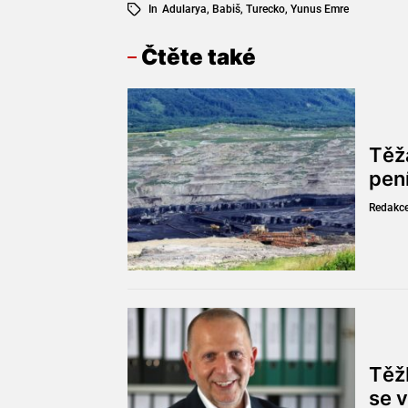
In
Adularya
,
Babiš
,
Turecko
,
Yunus Emre
Čtěte také
Těž
pen
Redakc
Těžb
se v