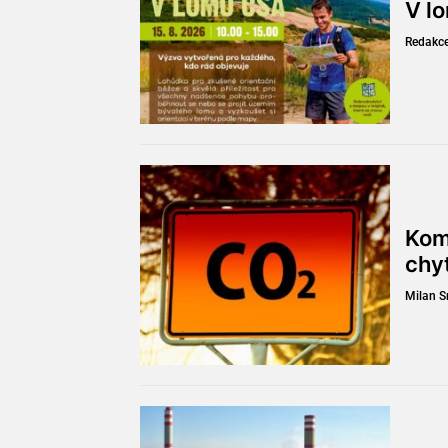
V l
Redakc
Kom
chy
Milan 