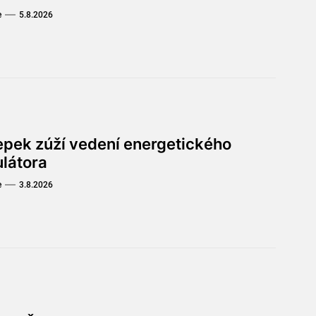
e
5.8.2026
lepek zúží vedení energetického
ulátora
e
3.8.2026