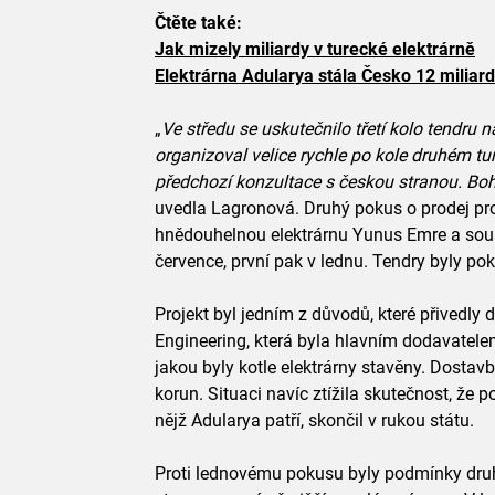
Čtěte také:
Jak mizely miliardy v turecké elektrárně
Elektrárna Adularya stála Česko 12 miliard
„
Ve středu se uskutečnilo třetí kolo tendru n
organizoval velice rychle po kole druhém t
předchozí konzultace s českou stranou. Boh
uvedla Lagronová. Druhý pokus o prodej pr
hnědouhelnou elektrárnu Yunus Emre a souse
července, první pak v lednu. Tendry byly po
Projekt byl jedním z důvodů, které přivedly
Engineering, která byla hlavním dodavatelem
jakou byly kotle elektrárny stavěny. Dostavba
korun. Situaci navíc ztížila skutečnost, že
nějž Adularya patří, skončil v rukou státu.
Proti lednovému pokusu byly podmínky druh