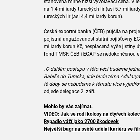
stanovena mírně nižší vyvolávací cena. V l
na 1.4 miliardy tureckých lir (asi 5,7 miliard
tureckých lir (asi 4,4 miliardy korun).
Česká exportní banka (ČEB) půjčila na proje
pojistná angažovanost státní pojišťovny EGA
miliardy korun Kč, nesplacená výše jistiny ú
fond TMSF, ČEB i EGAP se nedokončenou ele
„
O dalším postupu v této věci budeme jedna
Babiše do Turecka, kde bude téma Adularya
té doby se nebudeme k tématu více vyjadřov
odjede delegace 2. září.
Mohlo by vás zajímat:
VIDEO: Jak se rodí kolosy na čtyřech kole
Rypadlo váží jako 2700 škodovek
Největší bagr na světě udělal kariéru ve fi