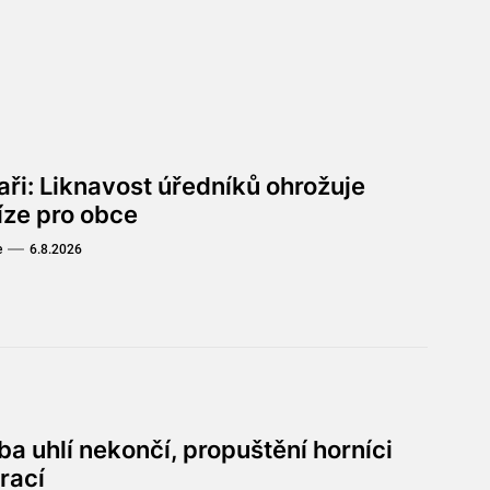
aři: Liknavost úředníků ohrožuje
íze pro obce
e
6.8.2026
a uhlí nekončí, propuštění horníci
rací