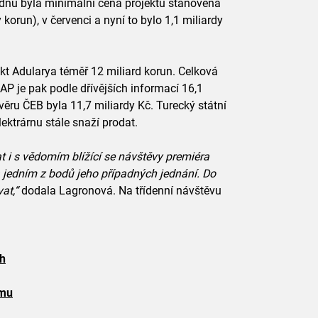
ednu byla minimální cena projektu stanovena
y korun), v červenci a nyní to bylo 1,1 miliardy
kt Adularya téměř 12 miliard korun. Celková
P je pak podle dřívějších informací 16,1
věru ČEB byla 11,7 miliardy Kč. Turecký státní
ktrárnu stále snaží prodat.
t i s vědomím blížící se návštěvy premiéra
 jedním z bodů jeho případných jednání. Do
at,“
dodala Lagronová. Na třídenní návštěvu
ch
lmu