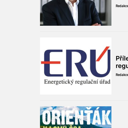
Redakc
Pří
reg
Redakc