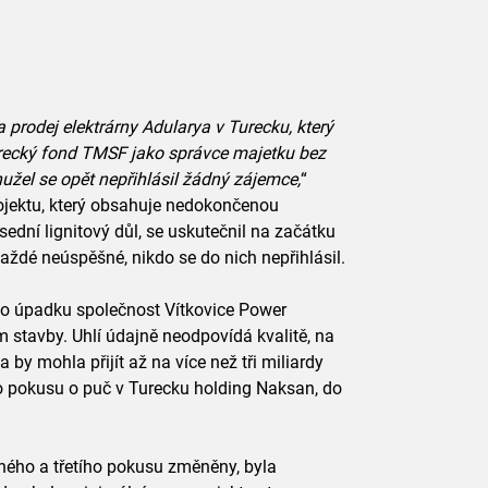
a prodej elektrárny Adularya v Turecku, který
urecký fond TMSF jako správce majetku bez
užel se opět nepřihlásil žádný zájemce,
“
ojektu, který obsahuje nedokončenou
dní lignitový důl, se uskutečnil na začátku
každé neúspěšné, nikdo se do nich nepřihlásil.
 do úpadku společnost Vítkovice Power
 stavby. Uhlí údajně neodpovídá kvalitě, na
 by mohla přijít až na více než tři miliardy
 po pokusu o puč v Turecku holding Naksan, do
ého a třetího pokusu změněny, byla