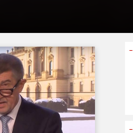
Y
p
s