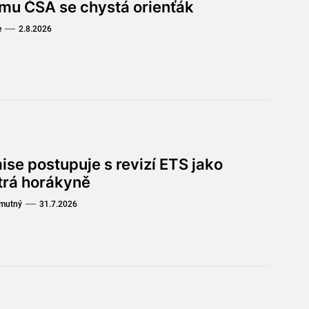
omu ČSA se chystá orienťák
e
2.8.2026
ise postupuje s revizí ETS jako
trá horákyně
Smutný
31.7.2026