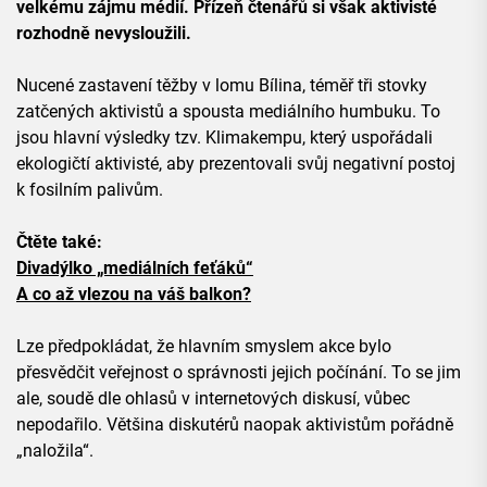
velkému zájmu médií. Přízeň čtenářů si však aktivisté
rozhodně nevysloužili.
Nucené zastavení těžby v lomu Bílina, téměř tři stovky
zatčených aktivistů a spousta mediálního humbuku. To
jsou hlavní výsledky tzv. Klimakempu, který uspořádali
ekologičtí aktivisté, aby prezentovali svůj negativní postoj
k fosilním palivům.
Čtěte také:
Divadýlko „mediálních feťáků“
A co až vlezou na váš balkon?
Lze předpokládat, že hlavním smyslem akce bylo
přesvědčit veřejnost o správnosti jejich počínání. To se jim
ale, soudě dle ohlasů v internetových diskusí, vůbec
nepodařilo. Většina diskutérů naopak aktivistům pořádně
„naložila“.