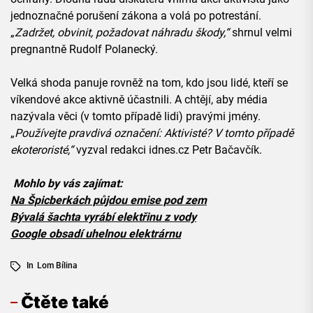
jednoznačné porušení zákona a volá po potrestání.
„
Zadržet, obvinit, požadovat náhradu škody,“
shrnul velmi
pregnantně Rudolf Polanecký.
Velká shoda panuje rovněž na tom, kdo jsou lidé, kteří se
víkendové akce aktivně účastnili. A chtějí, aby média
nazývala věci (v tomto případě lidi) pravými jmény.
„
Používejte pravdivá označení: Aktivisté? V tomto případě
ekoteroristé,“
vyzval redakci idnes.cz Petr Bačavčík.
Mohlo by vás zajímat:
Na Špicberkách půjdou emise pod zem
Bývalá šachta vyrábí elektřinu z vody
Google obsadí uhelnou elektrárnu
In
Lom Bílina
Čtěte také