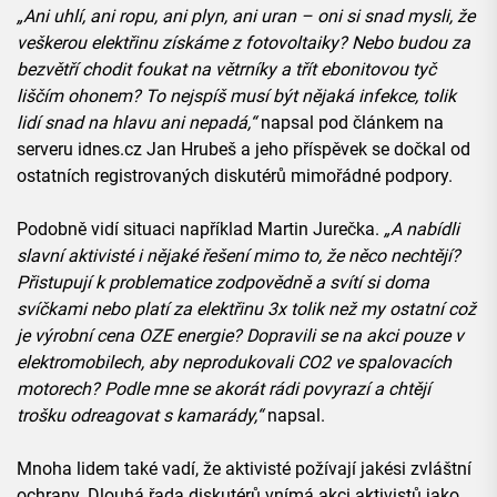
„Ani uhlí, ani ropu, ani plyn, ani uran – oni si snad mysli, že
veškerou elektřinu získáme z fotovoltaiky? Nebo budou za
bezvětří chodit foukat na větrníky a třít ebonitovou tyč
liščím ohonem? To nejspíš musí být nějaká infekce, tolik
lidí snad na hlavu ani nepadá,“
napsal pod článkem na
serveru idnes.cz Jan Hrubeš a jeho příspěvek se dočkal od
ostatních registrovaných diskutérů mimořádné podpory.
Podobně vidí situaci například Martin Jurečka.
„A nabídli
slavní aktivisté i nějaké řešení mimo to, že něco nechtějí?
Přistupují k problematice zodpovědně a svítí si doma
svíčkami nebo platí za elektřinu 3x tolik než my ostatní což
je výrobní cena OZE energie? Dopravili se na akci pouze v
elektromobilech, aby neprodukovali CO2 ve spalovacích
motorech? Podle mne se akorát rádi povyrazí a chtějí
trošku odreagovat s kamarády,“
napsal.
Mnoha lidem také vadí, že aktivisté požívají jakési zvláštní
ochrany. Dlouhá řada diskutérů vnímá akci aktivistů jako