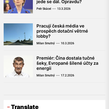
jede se dál. Opravdu?
Petr Skácel
13.3.2026
Pracují česká média ve
prospěch dotační větrné
lobby?
Milan Smutný
10.3.2026
Premiér: Čína dostala tučné
šeky, Evropané šílené účty za
energii
Milan Smutný
17.2.2026
Translate