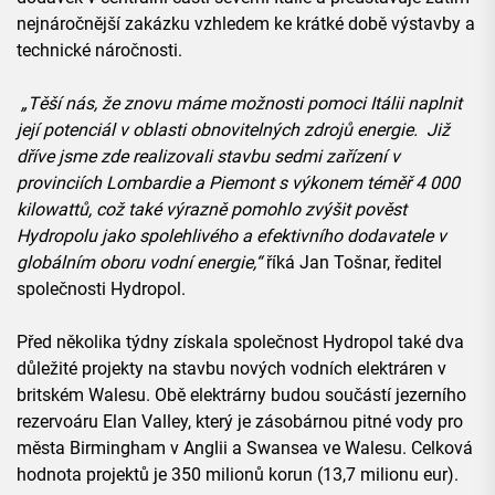
nejnáročnější zakázku vzhledem ke krátké době výstavby a
technické náročnosti.
„Těší nás, že znovu máme možnosti pomoci Itálii naplnit
její potenciál v oblasti obnovitelných zdrojů energie. Již
dříve jsme zde realizovali stavbu sedmi zařízení v
provinciích Lombardie a Piemont s výkonem téměř 4 000
kilowattů, což také výrazně pomohlo zvýšit pověst
Hydropolu jako spolehlivého a efektivního dodavatele v
globálním oboru vodní energie,“
říká Jan Tošnar, ředitel
společnosti Hydropol.
Před několika týdny získala společnost Hydropol také dva
důležité projekty na stavbu nových vodních elektráren v
britském Walesu. Obě elektrárny budou součástí jezerního
rezervoáru Elan Valley, který je zásobárnou pitné vody pro
města Birmingham v Anglii a Swansea ve Walesu. Celková
hodnota projektů je 350 milionů korun (13,7 milionu eur).