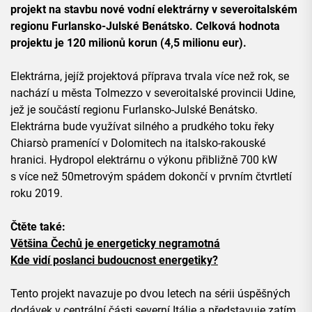
projekt na stavbu nové vodní elektrárny v severoitalském
regionu Furlansko-Julské Benátsko. Celková hodnota
projektu je 120 milionů korun (4,5 milionu eur).
Elektrárna, jejíž projektová příprava trvala více než rok, se
nachází u města Tolmezzo v severoitalské provincii Udine,
jež je součástí regionu Furlansko-Julské Benátsko.
Elektrárna bude využívat silného a prudkého toku řeky
Chiarsò pramenící v Dolomitech na italsko-rakouské
hranici. Hydropol elektrárnu o výkonu přibližně 700 kW
s více než 50metrovým spádem dokončí v prvním čtvrtletí
roku 2019.
Čtěte také:
Většina Čechů je energeticky negramotná
Kde vidí poslanci budoucnost energetiky?
Tento projekt navazuje po dvou letech na sérii úspěšných
dodávek v centrální části severní Itálie a představuje zatím