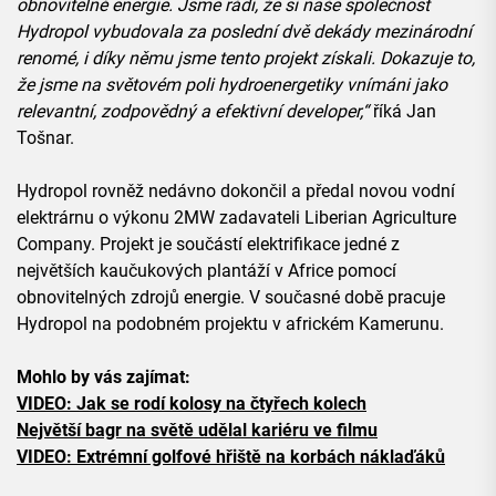
obnovitelné energie. Jsme rádi, že si naše společnost
Hydropol vybudovala za poslední dvě dekády mezinárodní
renomé, i díky němu jsme tento projekt získali. Dokazuje to,
že jsme na světovém poli hydroenergetiky vnímáni jako
relevantní, zodpovědný a efektivní developer,“
říká Jan
Tošnar.
Hydropol rovněž nedávno dokončil a předal novou vodní
elektrárnu o výkonu 2MW zadavateli Liberian Agriculture
Company. Projekt je součástí elektrifikace jedné z
největších kaučukových plantáží v Africe pomocí
obnovitelných zdrojů energie. V současné době pracuje
Hydropol na podobném projektu v africkém Kamerunu.
Mohlo by vás zajímat:
VIDEO: Jak se rodí kolosy na čtyřech kolech
Největší bagr na světě udělal kariéru ve filmu
VIDEO: Extrémní golfové hřiště na korbách náklaďáků