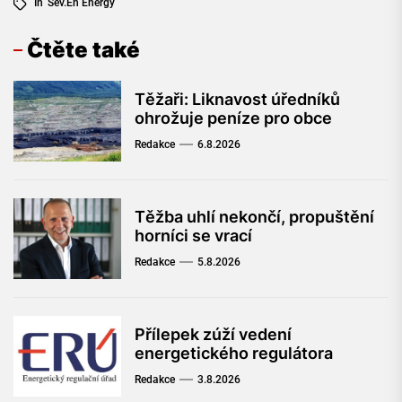
In
Sev.en Energy
Čtěte také
Těžaři: Liknavost úředníků
ohrožuje peníze pro obce
Redakce
6.8.2026
Těžba uhlí nekončí, propuštění
horníci se vrací
Redakce
5.8.2026
Přílepek zúží vedení
energetického regulátora
Redakce
3.8.2026