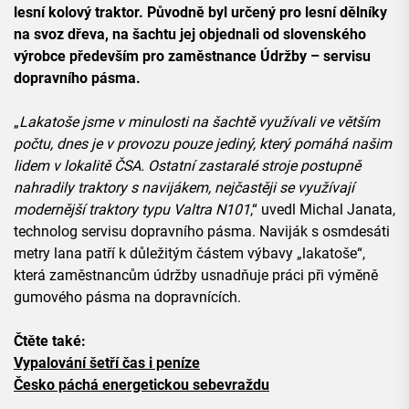
lesní kolový traktor. Původně byl určený pro lesní dělníky
na svoz dřeva, na šachtu jej objednali od slovenského
výrobce především pro zaměstnance Údržby – servisu
dopravního pásma.
„
Lakatoše jsme v minulosti na šachtě využívali ve větším
počtu, dnes je v provozu pouze jediný, který pomáhá našim
lidem v lokalitě ČSA. Ostatní zastaralé stroje postupně
nahradily traktory s navijákem, nejčastěji se využívají
modernější traktory typu Valtra N101
,“ uvedl Michal Janata,
technolog servisu dopravního pásma. Naviják s osmdesáti
metry lana patří k důležitým částem výbavy „lakatoše“,
která zaměstnancům údržby usnadňuje práci při výměně
gumového pásma na dopravnících.
Čtěte také:
Vypalování šetří čas i peníze
Česko páchá energetickou sebevraždu