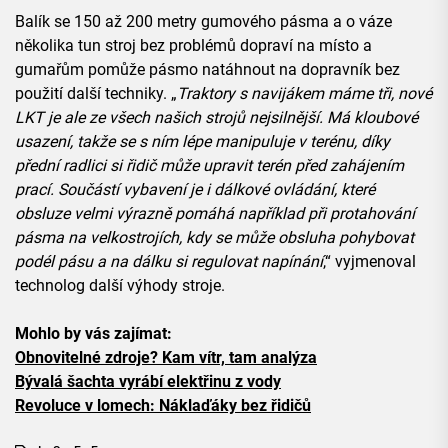
Balík se 150 až 200 metry gumového pásma a o váze
několika tun stroj bez problémů dopraví na místo a
gumařům pomůže pásmo natáhnout na dopravník bez
použití další techniky. „
Traktory s navijákem máme tři, nové
LKT je ale ze všech našich strojů nejsilnější. Má kloubové
usazení, takže se s ním lépe manipuluje v terénu, díky
přední radlici si řidič může upravit terén před zahájením
prací. Součástí vybavení je i dálkové ovládání, které
obsluze velmi výrazně pomáhá například při protahování
pásma na velkostrojích, kdy se může obsluha pohybovat
podél pásu a na dálku si regulovat napínání
,“ vyjmenoval
technolog další výhody stroje.
Mohlo by vás zajímat:
Obnovitelné zdroje? Kam vítr, tam analýza
Bývalá šachta vyrábí elektřinu z vody
Revoluce v lomech: Náklaďáky bez řidičů