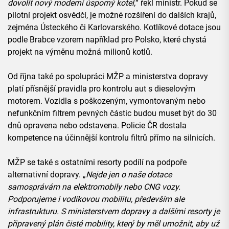
dovolit nový moderní úsporný kotel,
“ řekl ministr. Pokud se
pilotní projekt osvědčí, je možné rozšíření do dalších krajů,
zejména Ústeckého či Karlovarského. Kotlíkové dotace jsou
podle Brabce vzorem například pro Polsko, které chystá
projekt na výměnu možná milionů kotlů.
Od října také po spolupráci MŽP a ministerstva dopravy
platí přísnější pravidla pro kontrolu aut s dieselovým
motorem. Vozidla s poškozeným, vymontovaným nebo
nefunkčním filtrem pevných částic budou muset být do 30
dnů opravena nebo odstavena. Policie ČR dostala
kompetence na účinnější kontrolu filtrů přímo na silnicích.
MŽP se také s ostatními resorty podílí na podpoře
alternativní dopravy. „
Nejde jen o naše dotace
samosprávám na elektromobily nebo CNG vozy.
Podporujeme i vodíkovou mobilitu, především ale
infrastrukturu. S ministerstvem dopravy a dalšími resorty je
připravený plán čisté mobility, který by měl umožnit, aby už