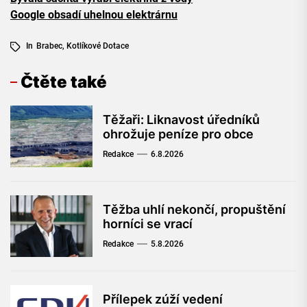
Google obsadí uhelnou elektrárnu
In
Brabec
,
Kotlíkové Dotace
Čtěte také
Těžaři: Liknavost úředníků
ohrožuje peníze pro obce
Redakce
6.8.2026
Těžba uhlí nekončí, propuštění
horníci se vrací
Redakce
5.8.2026
Přílepek zúží vedení