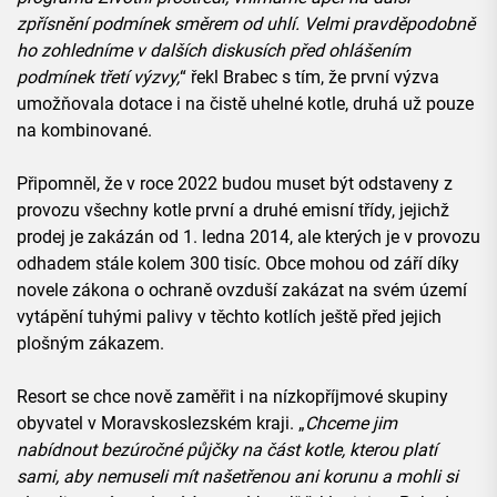
zpřísnění podmínek směrem od uhlí. Velmi pravděpodobně
ho zohledníme v dalších diskusích před ohlášením
podmínek třetí výzvy,
“ řekl Brabec s tím, že první výzva
umožňovala dotace i na čistě uhelné kotle, druhá už pouze
na kombinované.
Připomněl, že v roce 2022 budou muset být odstaveny z
provozu všechny kotle první a druhé emisní třídy, jejichž
prodej je zakázán od 1. ledna 2014, ale kterých je v provozu
odhadem stále kolem 300 tisíc. Obce mohou od září díky
novele zákona o ochraně ovzduší zakázat na svém území
vytápění tuhými palivy v těchto kotlích ještě před jejich
plošným zákazem.
Resort se chce nově zaměřit i na nízkopříjmové skupiny
obyvatel v Moravskoslezském kraji. „
Chceme jim
nabídnout bezúročné půjčky na část kotle, kterou platí
sami, aby nemuseli mít našetřenou ani korunu a mohli si