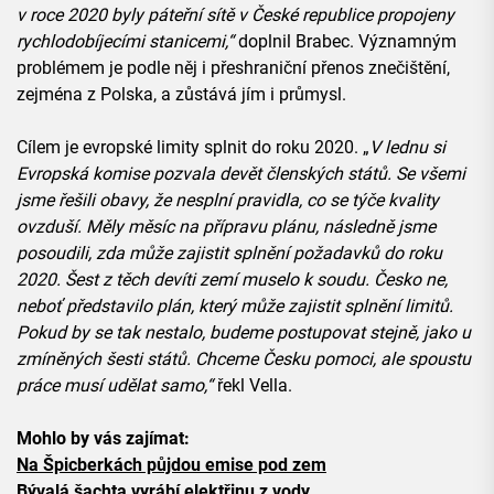
v roce 2020 byly páteřní sítě v České republice propojeny
rychlodobíjecími stanicemi,“
doplnil Brabec. Významným
problémem je podle něj i přeshraniční přenos znečištění,
zejména z Polska, a zůstává jím i průmysl.
Cílem je evropské limity splnit do roku 2020. „
V lednu si
Evropská komise pozvala devět členských států. Se všemi
jsme řešili obavy, že nesplní pravidla, co se týče kvality
ovzduší. Měly měsíc na přípravu plánu, následně jsme
posoudili, zda může zajistit splnění požadavků do roku
2020. Šest z těch devíti zemí muselo k soudu. Česko ne,
neboť představilo plán, který může zajistit splnění limitů.
Pokud by se tak nestalo, budeme postupovat stejně, jako u
zmíněných šesti států. Chceme Česku pomoci, ale spoustu
práce musí udělat samo,“
řekl Vella.
Mohlo by vás zajímat:
Na Špicberkách půjdou emise pod zem
Bývalá šachta vyrábí elektřinu z vody