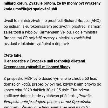
miliard korun. Zvažuje přitom, že by mohly být vyřazeny
kotle umožňující spalování uhlí.
Uvedl to ministr životního prostředí Richard Brabec (ANO)
po jednání s eurokomisařem pro životní prostředí, námořní
záležitosti a rybolov Karmenuem Vellou. Podle ministra
Brabce má ČR největší rezervy z hlediska znečištění
ovzduší v lokálním vytápění a dopravě.
Čtěte také:
O energetice v Evropské unii rozhodují diletanti
Greenpeace způsobili milionové škody
Z příspěvků MŽP bylo dosud vyměněno zhruba 60 tisíc
domácích kotlů. Brabec by byl rád, kdyby k nim přibylo do
konce roku 2020 dalších 30 až 35 tisíc. Třetí výzva
kotlíkové dotace bude vyhlášena příští rok. „
Protože
Evropská unie je zdrojem peněz v rámci Operačního
programu Životní prostředí, vnímáme apel na další