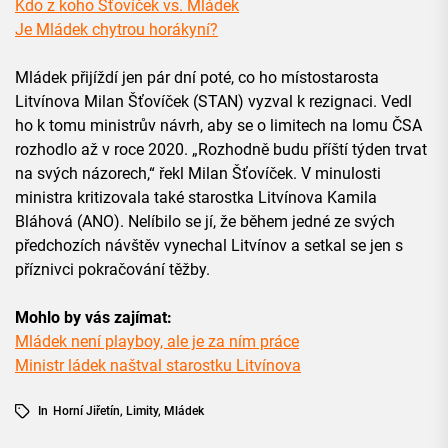
Kdo z koho Šťovíček vs. Mládek
Je Mládek chytrou horákyní?
Mládek přijíždí jen pár dní poté, co ho místostarosta
Litvínova Milan Šťovíček (STAN) vyzval k rezignaci. Vedl
ho k tomu ministrův návrh, aby se o limitech na lomu ČSA
rozhodlo až v roce 2020. „Rozhodně budu příští týden trvat
na svých názorech,“ řekl Milan Šťovíček. V minulosti
ministra kritizovala také starostka Litvínova Kamila
Bláhová (ANO). Nelíbilo se jí, že během jedné ze svých
předchozích návštěv vynechal Litvínov a setkal se jen s
příznivci pokračování těžby.
Mohlo by vás zajímat:
Mládek není playboy, ale je za ním práce
Ministr ládek naštval starostku Litvínova
In
Horní Jiřetín
,
Limity
,
Mládek