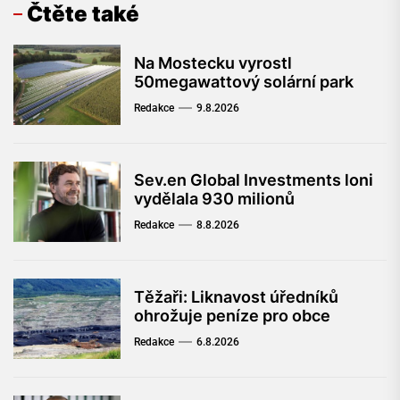
Čtěte také
Na Mostecku vyrostl
50megawattový solární park
Redakce
9.8.2026
Sev.en Global Investments loni
vydělala 930 milionů
Redakce
8.8.2026
Těžaři: Liknavost úředníků
ohrožuje peníze pro obce
Redakce
6.8.2026