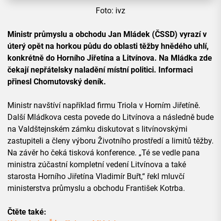
Foto: ivz
Ministr průmyslu a obchodu Jan Mládek (ČSSD) vyrazí v
úterý opět na horkou půdu do oblasti těžby hnědého uhlí,
konkrétně do Horního Jiřetína a Litvínova. Na Mládka zde
čekají nepřátelsky naladění místní politici. Informaci
přinesl Chomutovský deník.
Ministr navštíví například firmu Triola v Horním Jiřetíně.
Další Mládkova cesta povede do Litvínova a následně bude
na Valdštejnském zámku diskutovat s litvínovskými
zastupiteli a členy výboru Životního prostředí a limitů těžby.
Na závěr ho čeká tisková konference. „Té se vedle pana
ministra zúčastní kompletní vedení Litvínova a také
starosta Horního Jiřetína Vladimír Buřt,“ řekl mluvčí
ministerstva průmyslu a obchodu František Kotrba.
Čtěte také: