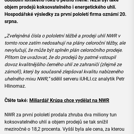
objem prodejů koksovatelného i energetického uhlí.
Hospodářské výsledky za první pololetí firma oznámí 20.
srpna.
„Zveřejněná čísla o pololetní těžbě a prodeji uhlí NWR v
tomto roce zatím nedosahují na plány celoroční těžby, ale
nevylučují, že může být splněn plán celoročního prodeje.
Přitom lze uvažovat, že do prodejů by patrně vstoupil
dovoz kvalitnějšího černého uhlí ze zahraničí (zřejmě ze
zámoří), který by současně zlepšoval kvalitu nabízeného
uhelného mixu NWR,“
sdělil serveru iUHLI.cz analytik Petr
Hlinomaz.
Čtěte také:
Miliardář Krúpa chce vydělat na NWR
NWR za první pololetí prodala zhruba dva miliony tun
koksovatelného uhlí a objem prodejů se tak snížil
meziročně o 18,2 procenta. Vyšší byla ale cena, za kterou