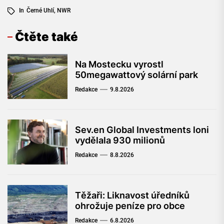
In
Černé Uhlí
,
NWR
Čtěte také
Na Mostecku vyrostl
50megawattový solární park
Redakce
9.8.2026
Sev.en Global Investments loni
vydělala 930 milionů
Redakce
8.8.2026
Těžaři: Liknavost úředníků
ohrožuje peníze pro obce
Redakce
6.8.2026