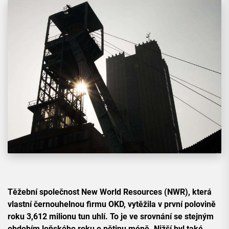
Těžební společnost New World Resources (NWR), která
vlastní černouhelnou firmu OKD, vytěžila v první polovině
roku 3,612 milionu tun uhlí. To je ve srovnání se stejným
obdobím loňského roku o pětinu méně. Nižší byl také