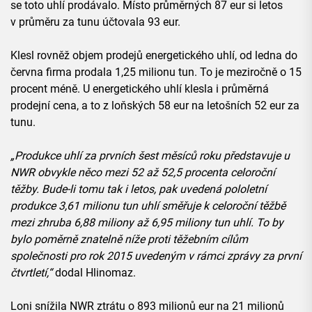
se toto uhlí prodávalo. Místo průměrných 87 eur si letos
v průměru za tunu účtovala 93 eur.
Klesl rovněž objem prodejů energetického uhlí, od ledna do
června firma prodala 1,25 milionu tun. To je meziročně o 15
procent méně. U energetického uhlí klesla i průměrná
prodejní cena, a to z loňských 58 eur na letošních 52 eur za
tunu.
„Produkce uhlí za prvních šest měsíců roku představuje u
NWR obvykle něco mezi 52 až 52,5 procenta celoroční
těžby. Bude-li tomu tak i letos, pak uvedená pololetní
produkce 3,61 milionu tun uhlí směřuje k celoroční těžbě
mezi zhruba 6,88 miliony až 6,95 miliony tun uhlí. To by
bylo poměrně znatelně níže proti těžebním cílům
společnosti pro rok 2015 uvedeným v rámci zprávy za první
čtvrtletí,“
dodal Hlinomaz.
Loni snížila NWR ztrátu o 893 milionů eur na 21 milionů