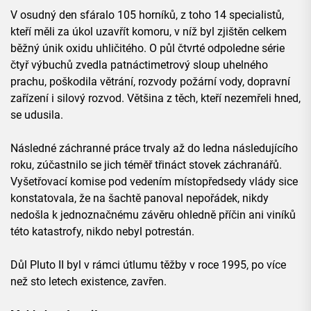
V osudný den sfáralo 105 horníků, z toho 14 specialistů,
kteří měli za úkol uzavřít komoru, v níž byl zjištěn celkem
běžný únik oxidu uhličitého. O půl čtvrté odpoledne série
čtyř výbuchů zvedla patnáctimetrový sloup uhelného
prachu, poškodila větrání, rozvody požární vody, dopravní
zařízení i silový rozvod. Většina z těch, kteří nezemřeli hned,
se udusila.
Následné záchranné práce trvaly až do ledna následujícího
roku, zúčastnilo se jich téměř třináct stovek záchranářů.
Vyšetřovací komise pod vedením místopředsedy vlády sice
konstatovala, že na šachtě panoval nepořádek, nikdy
nedošla k jednoznačnému závěru ohledně příčin ani viníků
této katastrofy, nikdo nebyl potrestán.
Důl Pluto II byl v rámci útlumu těžby v roce 1995, po více
než sto letech existence, zavřen.