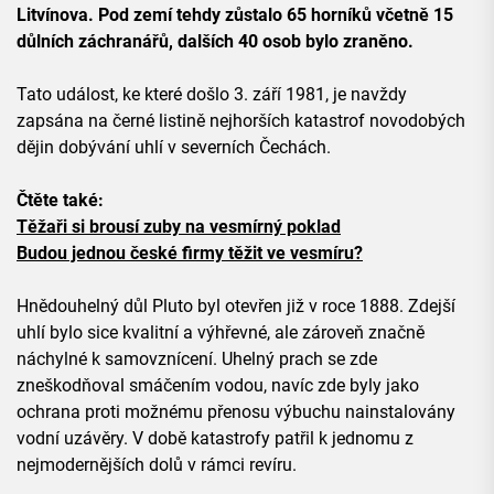
Litvínova. Pod zemí tehdy zůstalo 65 horníků včetně 15
důlních záchranářů, dalších 40 osob bylo zraněno.
Tato událost, ke které došlo 3. září 1981, je navždy
zapsána na černé listině nejhorších katastrof novodobých
dějin dobývání uhlí v severních Čechách.
Čtěte také:
Těžaři si brousí zuby na vesmírný poklad
Budou jednou české firmy těžit ve vesmíru?
Hnědouhelný důl Pluto byl otevřen již v roce 1888. Zdejší
uhlí bylo sice kvalitní a výhřevné, ale zároveň značně
náchylné k samovznícení. Uhelný prach se zde
zneškodňoval smáčením vodou, navíc zde byly jako
ochrana proti možnému přenosu výbuchu nainstalovány
vodní uzávěry. V době katastrofy patřil k jednomu z
nejmodernějších dolů v rámci revíru.