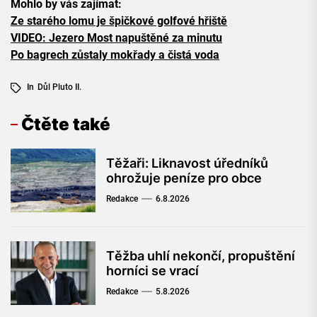
Mohlo by vás zajímat:
Ze starého lomu je špičkové golfové hřiště
VIDEO: Jezero Most napuštěné za minutu
Po bagrech zůstaly mokřady a čistá voda
In
Důl Pluto II.
Čtěte také
Těžaři: Liknavost úředníků
ohrožuje peníze pro obce
Redakce
6.8.2026
Těžba uhlí nekončí, propuštění
horníci se vrací
Redakce
5.8.2026