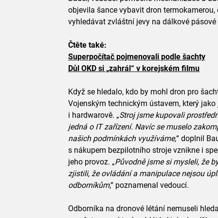
objevila šance vybavit dron termokamerou, č
vyhledávat zvláštní jevy na dálkové pásové
Čtěte také:
Superpočítač pojmenovali podle šachty
Důl OKD si „zahrál“ v korejském filmu
Když se hledalo, kdo by mohl dron pro šach
Vojenským technickým ústavem, který jako je
i hardwarově. „
Stroj jsme kupovali prostředn
jedná o IT zařízení. Navíc se muselo zakom
našich podmínkách využíváme,
“ doplnil Ba
s nákupem bezpilotního stroje vznikne i spec
jeho provoz. „
Původně jsme si mysleli, že by
zjistili, že ovládání a manipulace nejsou úp
odborníkům
,“ poznamenal vedoucí.
Odborníka na dronové létání nemuseli hleda