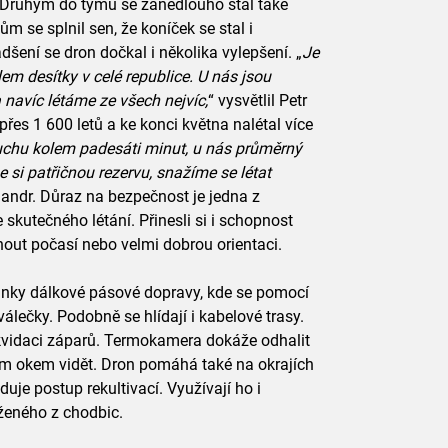
. Druhým do týmu se zanedlouho stal také
m se splnil sen, že koníček se stal i
šení se dron dočkal i několika vylepšení. „
Je
lem desítky v celé republice. U nás jsou
 navíc létáme ze všech nejvíc,
“ vysvětlil Petr
řes 1 600 letů a ke konci května nalétal více
duchu kolem padesáti minut, u nás průměrný
si patřičnou rezervu, snažíme se létat
Filandr. Důraz na bezpečnost je jedna z
 skutečného létání. Přinesli si i schopnost
out počasí nebo velmi dobrou orientaci.
 linky dálkové pásové dopravy, kde se pomocí
álečky. Podobně se hlídají i kabelové trasy.
kvidaci záparů. Termokamera dokáže odhalit
ým okem vidět. Dron pomáhá také na okrajích
je postup rekultivací. Využívají ho i
ěženého z chodbic.