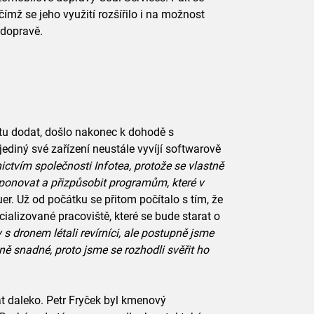
ímž se jeho využití rozšířilo i na možnost
 dopravě.
tu dodat, došlo nakonec k dohodě s
diný své zařízení neustále vyvíjí softwarově
ictvím společnosti Infotea, protože se vlastně
ponovat a přizpůsobit programům, které v
uer. Už od počátku se přitom počítalo s tím, že
ializované pracoviště, které se bude starat o
 s dronem létali revírníci, ale postupně jsme
lně snadné, proto jsme se rozhodli svěřit ho
t daleko. Petr Fryček byl kmenový