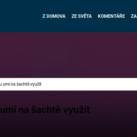
Z DOMOVA
ZE SVĚTA
KOMENTÁŘE
ZA
 umí na šachtě využít
umí na šachtě využít