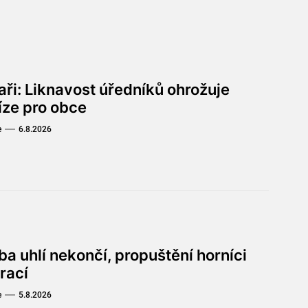
aři: Liknavost úředníků ohrožuje
íze pro obce
e
6.8.2026
a uhlí nekončí, propuštění horníci
rací
e
5.8.2026