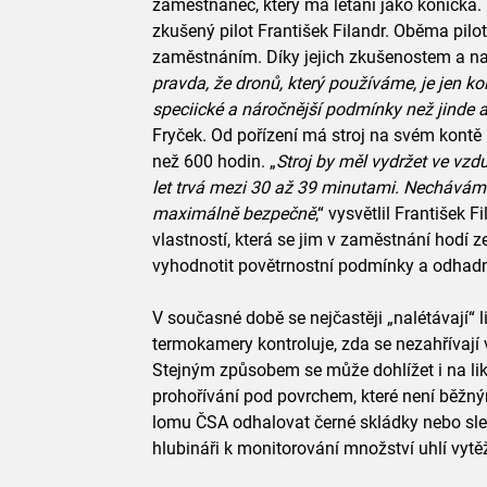
zaměstnanec, který má létání jako koníčka
zkušený pilot František Filandr. Oběma pilotů
zaměstnáním. Díky jejich zkušenostem a nad
pravda, že dronů, který používáme, je jen ko
speciické a náročnější podmínky než jinde a
Fryček. Od pořízení má stroj na svém kontě p
než 600 hodin. „
Stroj by měl vydržet ve vz
let trvá mezi 30 až 39 minutami. Necháváme 
maximálně bezpečně
,“ vysvětlil František 
vlastností, která se jim v zaměstnání hodí ze
vyhodnotit povětrnostní podmínky a odhadn
V současné době se nejčastěji „nalétávají“
termokamery kontroluje, zda se nezahřívají v
Stejným způsobem se může dohlížet i na li
prohořívání pod povrchem, které není běžn
lomu ČSA odhalovat černé skládky nebo sledu
hlubináři k monitorování množství uhlí vyt