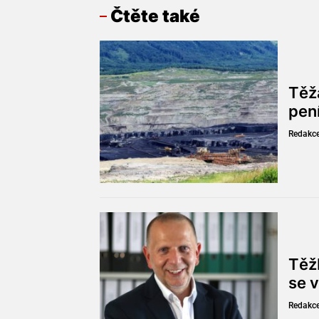
Čtěte také
Těž
pen
Redakc
Těžb
se v
Redakc