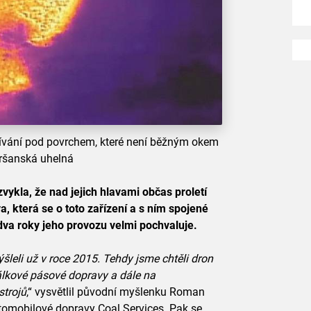
ívání pod povrchem, které není běžným okem
Vršanská uhelná
vykla, že nad jejich hlavami občas proletí
která se o toto zařízení a s ním spojené
 dva roky jeho provozu velmi pochvaluje.
šleli už v roce 2015. Tehdy jsme chtěli dron
álkové pásové dopravy a dále na
strojů
,“ vysvětlil původní myšlenku Roman
omobilové dopravy Coal Services. Pak se