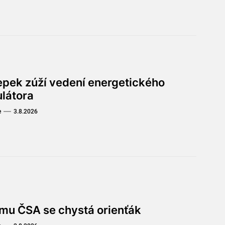
lepek zúží vedení energetického
ulátora
e
3.8.2026
omu ČSA se chystá orienťák