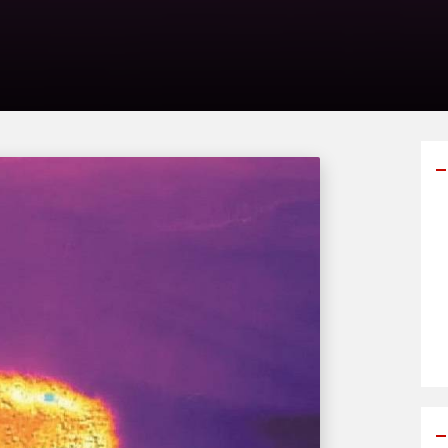
Y
p
s