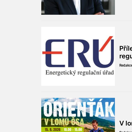
Pří
reg
Redakc
V l