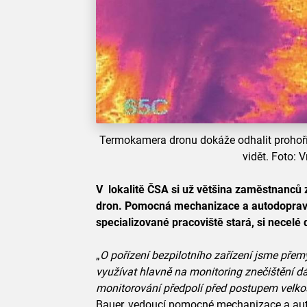
Termokamera dronu dokáže odhalit prohoř
vidět. Foto: 
V lokalitě ČSA si už většina zaměstnanců z
dron. Pomocná mechanizace a autodoprava, 
specializované pracoviště stará, si necelé
„
O pořízení bezpilotního zařízení jsme přemý
využívat hlavně na monitoring znečištění d
monitorování předpolí před postupem velko
Bauer, vedoucí pomocné mechanizace a aut