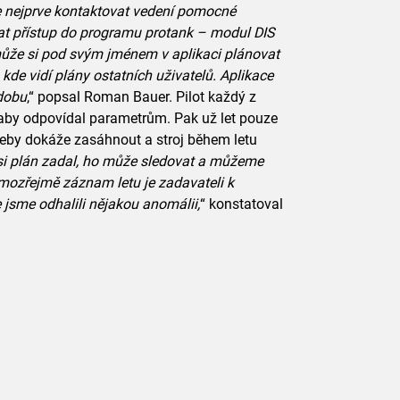
e nejprve kontaktovat vedení pomocné
t přístup do programu protank – modul DIS
, může si pod svým jménem v aplikaci plánovat
, kde vidí plány ostatních uživatelů. Aplikace
 dobu
,“ popsal Roman Bauer. Pilot každý z
, aby odpovídal parametrům. Pak už let pouze
třeby dokáže zasáhnout a stroj během letu
o si plán zadal, ho může sledovat a můžeme
mozřejmě záznam letu je zadavateli k
 jsme odhalili nějakou anomálii,
“ konstatoval