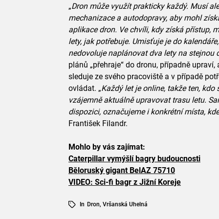
„
Dron může využít prakticky každý. Musí al
mechanizace a autodopravy, aby mohl získa
aplikace dron. Ve chvíli, kdy získá přístup
lety, jak potřebuje. Umisťuje je do kalendáře
nedovoluje naplánovat dva lety na stejnou
plánů „přehraje“ do dronu, případně upraví
sleduje ze svého pracoviště a v případě po
ovládat. „
Každý let je online, takže ten, kd
vzájemně aktuálně upravovat trasu letu. Sa
dispozici, označujeme i konkrétní místa, kde
František Filandr.
Mohlo by vás zajímat:
Caterpillar vymýšlí bagry budoucnosti
Běloruský gigant BelAZ 75710
VIDEO: Sci-fi bagr z Jižní Koreje
In
Dron
,
Vršanská Uhelná