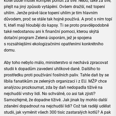
kotel bude muset komplet pořídit za své. Nebo, také za své,
přejít na jiný způsob vytápění. Ovšem dražší, než topení
uhlím. Jenže právě láce topení uhlím je tím hlavním
důvodem, proč se stále tak hojně používá. A proč s ním topí
ti, kteří mají hlouběji do kapsy. Ti se proto pravděpodobně
také nedostanou ani k finanční pomoci, kterou skýtá
dotační program Zelená úsporám, jež je spojena
s rozsáhlejšími ekologizačními opatřeními konkrétního
domu.
Aby toho nebylo málo, ministerstvo si nechává zpracovat
studii k dopadům zavedení uhlíkové daně. Dalšího to
prostředku proti používání fosilních paliv. Tahle daň by se
líbila fanatikům ze zelených organizací i z EU. MŽP chce
analýzou prozkoumat, zda by daň nedopadla tíživě na
nejchudší vrstvy lidí. No schválně, co asi tak zjistí?
Samozřejmě, že dopadne tíživě. Jak jinak by mohlo další
zdanění dopadnout na nejchudší lidi? Což tak raději udělat
studii, jak vyměnit všech 300 tisíc zastaralých kotlů? A pak