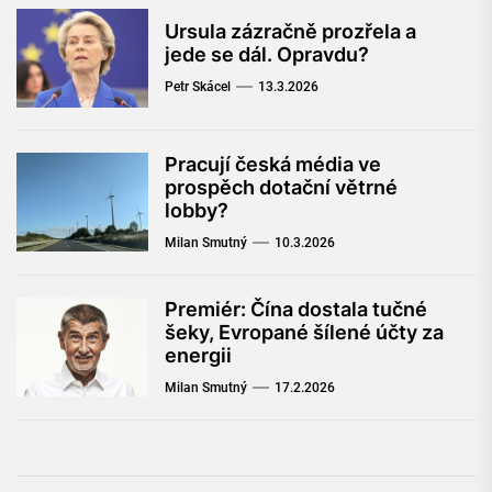
Ursula zázračně prozřela a
jede se dál. Opravdu?
Petr Skácel
13.3.2026
Pracují česká média ve
prospěch dotační větrné
lobby?
Milan Smutný
10.3.2026
Premiér: Čína dostala tučné
šeky, Evropané šílené účty za
energii
Milan Smutný
17.2.2026