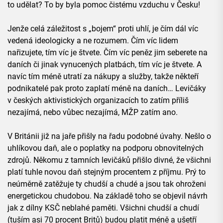
to udělat? To by byla pomoc čistému vzduchu v Česku!
Jenže celá záležitost s „bojem“ proti uhlí, je čím dál víc
vedená ideologicky a ne rozumem. Čím víc lidem
nařizujete, tím víc je štvete. Čím víc peněz jim seberete na
daních či jinak vynucených platbách, tím víc je štvete. A
navíc tím méně utratí za nákupy a služby, takže někteří
podnikatelé pak proto zaplatí méně na daních… Levičáky
v českých aktivistických organizacích to zatím příliš
nezajímá, nebo vůbec nezajímá, MŽP zatím ano.
V Británii již na jaře přišly na řadu podobné úvahy. Nešlo o
uhlíkovou daň, ale o poplatky na podporu obnovitelných
zdrojů. Někomu z tamních levičáků přišlo divné, že všichni
platí tuhle novou daň stejným procentem z příjmu. Prý to
neúměrně zatěžuje ty chudší a chudé a jsou tak ohroženi
energetickou chudobou. Na základě toho se objevil návrh
jak z dílny KSČ neblahé paměti. Všichni chudší a chudí
(tuším asi 70 procent Britů) budou platit méně a ušetří