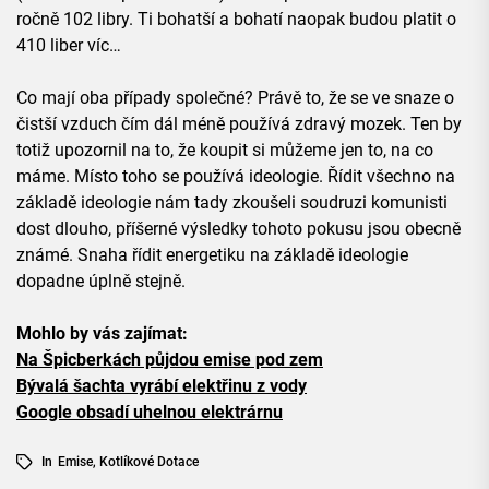
ročně 102 libry. Ti bohatší a bohatí naopak budou platit o
410 liber víc…
Co mají oba případy společné? Právě to, že se ve snaze o
čistší vzduch čím dál méně používá zdravý mozek. Ten by
totiž upozornil na to, že koupit si můžeme jen to, na co
máme. Místo toho se používá ideologie. Řídit všechno na
základě ideologie nám tady zkoušeli soudruzi komunisti
dost dlouho, příšerné výsledky tohoto pokusu jsou obecně
známé. Snaha řídit energetiku na základě ideologie
dopadne úplně stejně.
Mohlo by vás zajímat:
Na Špicberkách půjdou emise pod zem
Bývalá šachta vyrábí elektřinu z vody
Google obsadí uhelnou elektrárnu
In
Emise
,
Kotlíkové Dotace