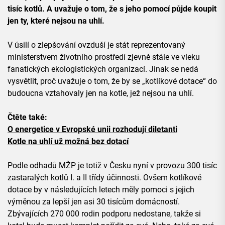
tisíc kotlů. A uvažuje o tom, že s jeho pomocí půjde koupit
jen ty, které nejsou na uhlí.
V úsilí o zlepšování ovzduší je stát reprezentovaný
ministerstvem životního prostředí zjevně stále ve vleku
fanatických ekologistických organizací. Jinak se nedá
vysvětlit, proč uvažuje o tom, že by se „kotlíkové dotace“ do
budoucna vztahovaly jen na kotle, jež nejsou na uhlí.
Čtěte také:
O energetice v Evropské unii rozhodují diletanti
Kotle na uhlí už možná bez dotací
Podle odhadů MŽP je totiž v Česku nyní v provozu 300 tisíc
zastaralých kotlů I. a II třídy účinnosti. Ovšem kotlíkové
dotace by v následujících letech měly pomoci s jejich
výměnou za lepší jen asi 30 tisícům domácností.
Zbývajících 270 000 rodin podporu nedostane, takže si