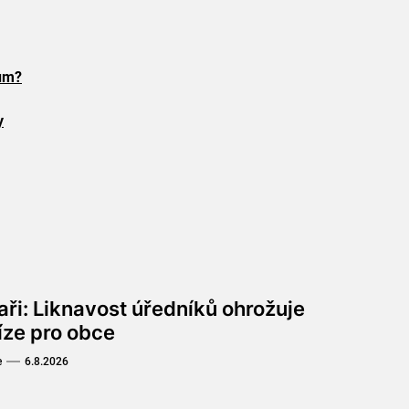
eum?
y
aři: Liknavost úředníků ohrožuje
íze pro obce
e
6.8.2026