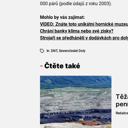
000 párů (podle údajů z roku 2003).
Mohlo by vás zajímat:
VIDEO: Znáte toto unikátní hornické muz
Chrání banky klima nebo své zisky?
Strojaři se předháněli v dodávkách pro dol
In
DNT
,
Severočeské Doly
Čtěte také
Těž
pen
Redakc