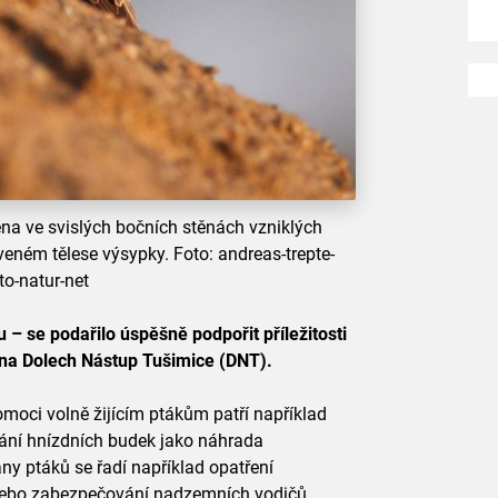
ena ve svislých bočních stěnách vzniklých
veném tělese výsypky. Foto: andreas-trepte-
o-natur-net
 se podařilo úspěšně podpořit příležitosti
h na Dolech Nástup Tušimice (DNT).
moci volně žijícím ptákům patří například
ání hnízdních budek jako náhrada
ny ptáků se řadí například opatření
nebo zabezpečování nadzemních vodičů