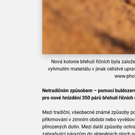
Nová kolonie břehulí říčních byla založ
vyhrnutím materiálu v jinak celistvě upra
www-phot
Netradičním způsobem – pomocí buldozeru –
pro nové hnízdění 350 párů břehulí říčníc
Mezi tradiční, všeobecně známé způsoby po
přikrmování v zimním období nebo vyvěšov
přirozených dutin. Mezi další způsoby ochra
zabraňující nárazům do skleněných ploch 