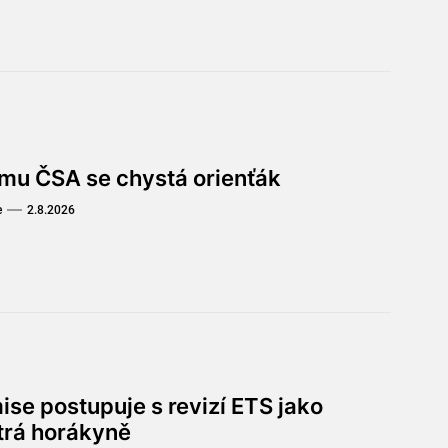
omu ČSA se chystá orienťák
e
2.8.2026
ise postupuje s revizí ETS jako
trá horákyně