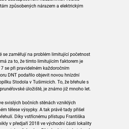
rátám způsobených nárazem a elektrickým
é se zaměřují na problém limitující početnost
má za to, že tímto limitujícím faktorem je
017 se při pravidelném každoročním
oru DNT podařilo objevit novou hnízdní
opílku Stodola v Tušimicích. To, že břehule s
 prunéřovské úložiště, je známo již mnoho let.
ve svislých bočních stěnách vzniklých
ém tělese výsypky. A tak právě tady přišel
řehulí. Díky vstřícnému přístupu Františka
kly v předjaří 2018 ve východní části lokality