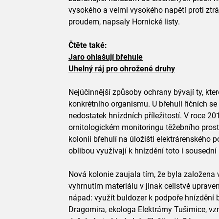
vysokého a velmi vysokého napětí proti zt
proudem, napsaly Hornické listy.
Čtěte také:
Jaro ohlašují břehule
Uhelný ráj pro ohrožené druhy
Nejúčinnější způsoby ochrany bývají ty, kter
konkrétního organismu. U břehulí říčních se 
nedostatek hnízdních příležitostí. V roce 2
ornitologickém monitoringu těžebního prost
kolonii břehulí na úložišti elektrárenského p
oblibou využívají k hnízdění toto i sousední
Nová kolonie zaujala tím, že byla založena 
vyhrnutím materiálu v jinak celistvě upraven
nápad: využít buldozer k podpoře hnízdění b
Dragomira, ekologa Elektrárny Tušimice, vzni