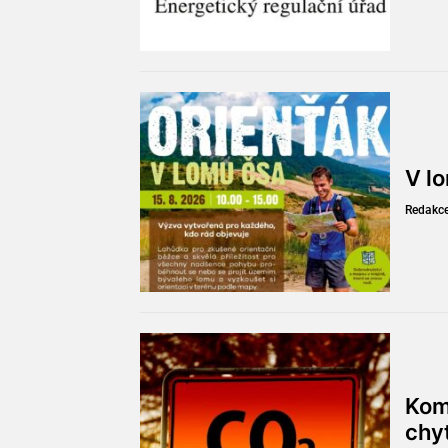
V l
Redakc
Kom
chy