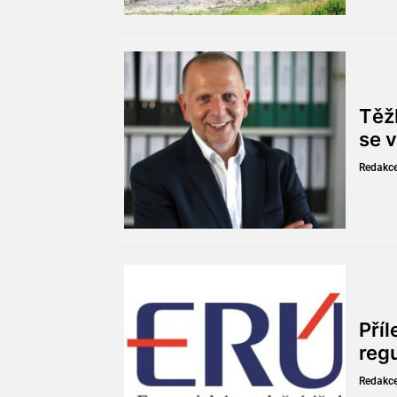
Těžb
se v
Redakc
Pří
reg
Redakc