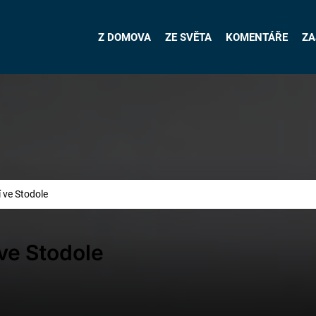
Z DOMOVA
ZE SVĚTA
KOMENTÁŘE
ZA
í ve Stodole
 ve Stodole