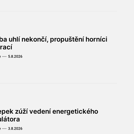
a uhlí nekončí, propuštění horníci
rací
e
5.8.2026
lepek zúží vedení energetického
ulátora
e
3.8.2026