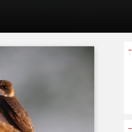
Y
p
s