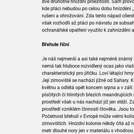
dvě druhotné hnízdní příležitosti. Sám provo
kde ptáci nebudou po celou dobu hnízdění
rušeni a ohrožováni. Zda tento nápad cílen
však rozhodli až ptáci po návratu ze subsa
ochranářské opatření využilo k zahnízdění a
Břehule říční
Je náš nejmenší a asi také nejméně známý v
nemá tak hluboce rozvidlený ocas jako vlašt
charakteristický pro jiřičku. Loví létající hmy
Její zimoviště se nachází jižně od Sahary. 
květnu a odlétá opět koncem srpna a v září.
písčitých či hlinitých březích meandrujících 
prostředí však u nás nachází již jen stěží. 
prostředí vzniklém činností člověka. Jsou t
Početnost břehulí v Evropě může velmi kolí
zimovištích. Hnízdní kolonie někdy čítá až n
metr dlouhé nory jen v materiálu s vhodnou