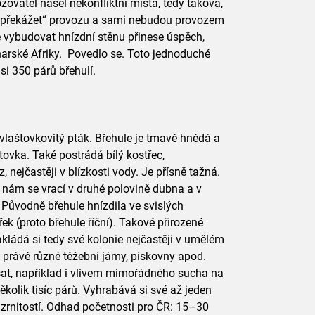
zovatel našel nekonfliktní místa, tedy taková,
 „překážet“ provozu a sami nebudou provozem
ě vybudovat hnízdní stěnu přinese úspěch,
harské Afriky. Povedlo se. Toto jednoduché
si 350 párů břehulí.
laštovkovitý pták. Břehule je tmavě hnědá a
ovka. Také postrádá bílý kostřec,
z, nejčastěji v blízkosti vody. Je přísně tažná.
K nám se vrací v druhé polovině dubna a v
 Původně břehule hnízdila ve svislých
řek (proto břehule říční). Takové přirozené
Zakládá si tedy své kolonie nejčastěji v umělém
o právě různé těžební jámy, pískovny apod.
sat, například i vlivem mimořádného sucha na
ěkolik tisíc párů. Vyhrabává si své až jeden
 zrnitostí. Odhad početnosti pro ČR: 15–30