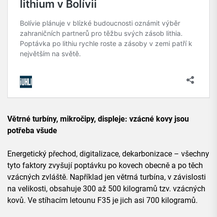
Větrné turbíny, mikročipy, displeje: vzácné kovy jsou
potřeba všude
Energetický přechod, digitalizace, dekarbonizace – všechny
tyto faktory zvyšují poptávku po kovech obecně a po těch
vzácných zvláště. Například jen větrná turbína, v závislosti
na velikosti, obsahuje 300 až 500 kilogramů tzv. vzácných
kovů. Ve stíhacím letounu F35 je jich asi 700 kilogramů.