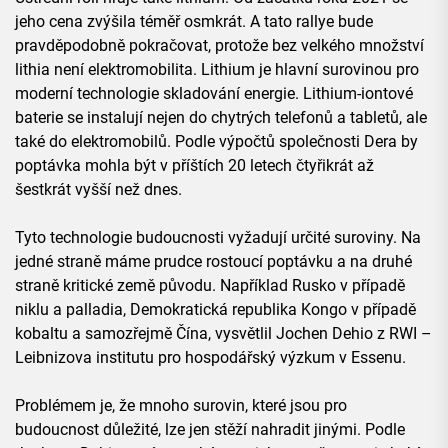
jeho cena zvýšila téměř osmkrát. A tato rallye bude
pravděpodobně pokračovat, protože bez velkého množství
lithia není elektromobilita. Lithium je hlavní surovinou pro
moderní technologie skladování energie. Lithium-iontové
baterie se instalují nejen do chytrých telefonů a tabletů, ale
také do elektromobilů. Podle výpočtů společnosti Dera by
poptávka mohla být v příštích 20 letech čtyřikrát až
šestkrát vyšší než dnes.
Tyto technologie budoucnosti vyžadují určité suroviny. Na
jedné straně máme prudce rostoucí poptávku a na druhé
straně kritické země původu. Například Rusko v případě
niklu a palladia, Demokratická republika Kongo v případě
kobaltu a samozřejmě Čína, vysvětlil Jochen Dehio z RWI –
Leibnizova institutu pro hospodářský výzkum v Essenu.
Problémem je, že mnoho surovin, které jsou pro
budoucnost důležité, lze jen stěží nahradit jinými. Podle