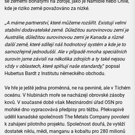
se zeměmi bohatými na zdroje, jako je Namibie nebo Chile,
kde je riziko země považováno za nízké.
„
A máme partnerství, které můžeme rozšířit. Existují velmi
stabilní dodavatelské země. Důležitou surovinovou zemí je
Austrálie, důležitou surovinovou zemí je Kanada a různé
další země, které sdílejí náš hodnotový systém a kde je to
samozřejmě jednodušší. Ale v případě mnoha speciálních
surovin jsme závislí na několika zdrojích a ty také nejsou
vždy v oblastech, které splňují naše standardy,
“ popsal
Hubertus Bardt z Institutu německého obchodu.
Ve hře je ještě jedna proměnná, ne na pevnině, ale v Tichém
oceánu. V hlubinách moře se nacházejí obrovské zásoby
kovů. V současné době však Mezinárodní úřad OSN pro
mořské dno vypracovává předpisy pro těžbu. Překvapivě
udělil kanadské společnosti The Metals Company povolení
k zahájení pilotního projektu. Společnost doufá, že vytěží
dostatek niklu, mědi, manganu a kobaltu pro 280 milionů