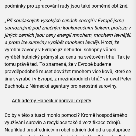
podmínky pro zpracování rudy jsou také poměrně obtížné.:
„
Při současných vysokých cenách energií v Evropě jsme
samozřejmě pod značným konkurenčním tlakem, protože v
jiných zemích jsou ceny energií mnohem, mnohem levnější,
a proto lze suroviny vyrábět mnohem levněji.
Hrozí, že
výrobní závody v Evropě již nebudou schopny vůbec
vyrábět hutnický průmysl za cenu na světovém trhu. Tak je
tomu právě teď. To znamená, že v Evropě budeme
pravděpodobně muset dovážet mnohem více kovů, které se
jinak vyrábějí v Evropě, z mezinárodních trhů,“ varoval Peter
Buchholz z Německé agentury pro nerostné suroviny.
Antijaderný Habeck ignoroval experty
Co by v této situaci mohlo pomoci? Kromě hospodárného
využívání surovin a recyklace také diverzifikace zdrojů.
Například prostřednictvím obchodních dohod a spolupráce