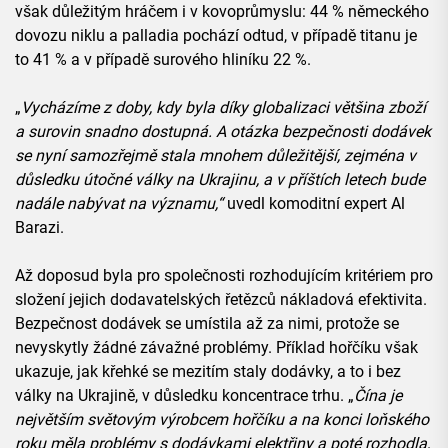
však důležitým hráčem i v kovoprůmyslu: 44 % německého
dovozu niklu a palladia pochází odtud, v případě titanu je
to 41 % a v případě surového hliníku 22 %.
„
Vycházíme z doby, kdy byla díky globalizaci většina zboží
a surovin snadno dostupná. A otázka bezpečnosti dodávek
se nyní samozřejmě stala mnohem důležitější, zejména v
důsledku útočné války na Ukrajinu, a v příštích letech bude
nadále nabývat na významu,“
uvedl komoditní expert Al
Barazi.
Až doposud byla pro společnosti rozhodujícím kritériem pro
složení jejich dodavatelských řetězců nákladová efektivita.
Bezpečnost dodávek se umístila až za nimi, protože se
nevyskytly žádné závažné problémy. Příklad hořčíku však
ukazuje, jak křehké se mezitím staly dodávky, a to i bez
války na Ukrajině, v důsledku koncentrace trhu. „
Čína je
největším světovým výrobcem hořčíku a na konci loňského
roku měla problémy s dodávkami elektřiny a poté rozhodla,