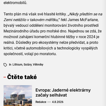
elektromobilů.
Tento plán má však své hlasité kritiky. „
Nikdy předtím se na
Zemi netěžilo v takovém měřítku,
“ řekl James McFarlane,
bývalý vedoucí oddělení monitorování životního prostředí
Mezinárodního úřadu pro mořské dno. Najednou se zdá, že
možnost zahájení komerční hlubinné těžby v roce 2024 je
reálná. Důsledky pro ekosystémy nelze předvídat, a proto
kritici, včetně automobilových a technologicky vyspělých
společností, volají po moratoriu.
In
Lithium
,
Soláry
,
Větrníky
Čtěte také
Evropa: Jaderné elektrárny
začaly selhávat
Redakce
4.8.2026