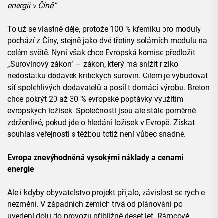
energii v Číně.
“
To už se vlastně děje, protože 100 % křemíku pro moduly
pochází z Číny, stejně jako dvě třetiny solárních modulů na
celém světě. Nyní však chce Evropská komise předložit
„Surovinový zákon“ – zákon, který má snížit riziko
nedostatku dodávek kritických surovin. Cílem je vybudovat
síť spolehlivých dodavatelů a posílit domácí výrobu. Breton
chce pokrýt 20 až 30 % evropské poptávky využitím
evropských ložisek. Společnosti jsou ale stále poměrně
zdrženlivé, pokud jde o hledání ložisek v Evropě. Získat
souhlas veřejnosti s těžbou totiž není vůbec snadné.
Evropa znevýhodněná vysokými náklady a cenami
energie
Ale i kdyby obyvatelstvo projekt přijalo, závislost se rychle
nezmění. V západních zemích trvá od plánování po
uvedení dolu do provozu přibližně deset let. Rámcové