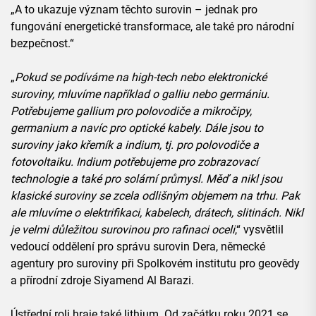
„A to ukazuje význam těchto surovin – jednak pro
fungování energetické transformace, ale také pro národní
bezpečnost.“
„
Pokud se podíváme na high-tech nebo elektronické
suroviny, mluvíme například o galliu nebo germániu.
Potřebujeme gallium pro polovodiče a mikročipy,
germanium a navíc pro optické kabely. Dále jsou to
suroviny jako křemík a indium, tj. pro polovodiče a
fotovoltaiku. Indium potřebujeme pro zobrazovací
technologie a také pro solární průmysl. Měď a nikl jsou
klasické suroviny se zcela odlišným objemem na trhu. Pak
ale mluvíme o elektrifikaci, kabelech, drátech, slitinách. Nikl
je velmi důležitou surovinou pro rafinaci oceli
,“ vysvětlil
vedoucí oddělení pro správu surovin Dera, německé
agentury pro suroviny při Spolkovém institutu pro geovědy
a přírodní zdroje Siyamend Al Barazi.
Ústřední roli hraje také lithium. Od začátku roku 2021 se