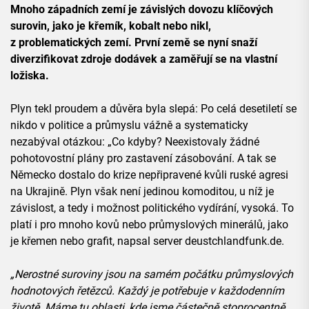
Mnoho západních zemí je závislých dovozu klíčových
surovin, jako je křemík, kobalt nebo nikl,
z problematických zemí. První země se nyní snaží
diverzifikovat zdroje dodávek a zaměřují se na vlastní
ložiska.
Plyn tekl proudem a důvěra byla slepá: Po celá desetiletí se
nikdo v politice a průmyslu vážně a systematicky
nezabýval otázkou: „Co kdyby? Neexistovaly žádné
pohotovostní plány pro zastavení zásobování. A tak se
Německo dostalo do krize nepřipravené kvůli ruské agresi
na Ukrajině. Plyn však není jedinou komoditou, u níž je
závislost, a tedy i možnost politického vydírání, vysoká. To
platí i pro mnoho kovů nebo průmyslových minerálů, jako
je křemen nebo grafit, napsal server deustchlandfunk.de.
„Nerostné suroviny jsou na samém počátku průmyslových
hodnotových řetězců. Každý je potřebuje v každodenním
životě. Máme tu oblasti, kde jsme částečně stoprocentně