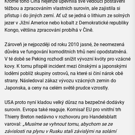
Kromě toho Čína nejenže upevnila své vedoucí postavení
těžbou a zpracováním vlastních surovin, ale zajistila si
přístup i do jiných zemí. Ať už se jedná o lithium ze solných
jezer v Jižní Americe nebo kobalt z Demokratické republiky
Kongo, většina zpracování probíhá v Číně.
Zároveň je nejpozději od roku 2010 jasné, že neomezená
důvěra ve fungování komoditních trhů není opodstatněná.
V té době se Peking rozhodl snížit vývozní kvóty pro vzácné
kovy. K tomu přispěl incident mezi čínskými a japonskými
loděmi poblíž skupiny ostrovů, na které si činí nárok obě
strany. Následoval zákaz vývozu vzácných zemin do
Japonska, a ceny na celém světě prudce vzrostly.
USA proto nyní kladou velký důraz na bezpečné dodávky
surovin. Evropa také reaguje. Komisař EU pro vnitřní trh
Thierry Breton nedávno v rozhovoru pro Handelsblatt
varoval: „
Musíme se vyhnout tomu, abychom se ze
závislosti na plynu v Rusku stali závislými na solární