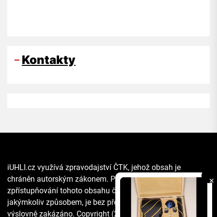
Kontakty
iUHLI.cz využívá zpravodajství ČTK, jehož obsah je
chráněn autorským zákonem. Přepis, šíření či další
✕
zpřístupňování tohoto obsahu či jeho části veřejnosti, a to
jakýmkoliv způsobem, je bez předchozího souhlasu ČTK
výslovně zakázáno. Copyright (2021) The Associated Press