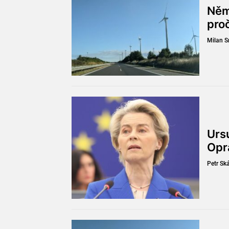
Něm
pro
Milan 
Ursu
Opr
Petr Sk