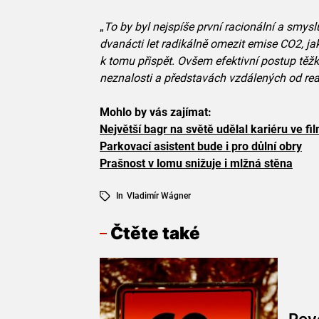
„
To by byl nejspíše první racionální a smysl
dvanácti let radikálně omezit emise CO2, ja
k tomu přispět. Ovšem efektivní postup tě
neznalosti a představách vzdálených od real
Mohlo by vás zajímat:
Největší bagr na světě udělal kariéru ve fi
Parkovací asistent bude i pro důlní obry
Prašnost v lomu snižuje i mlžná stěna
In
Vladimír Wágner
Čtěte také
Pov