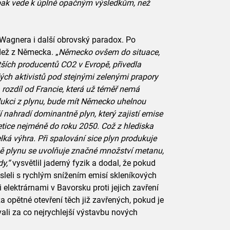
o pak vede k úplně opačným výsledkům, než
Wagnera i další obrovský paradox. Po
dež z Německa. „
Německo ovšem do situace,
ětších producentů CO2 v Evropě, přivedla
h aktivistů pod stejnými zelenými prapory
a rozdíl od Francie, která už téměř nemá
odukci z plynu, bude mít Německo uhelnou
í nahradí dominantně plyn, který zajistí emise
tice nejméně do roku 2050. Což z hlediska
ká výhra. Při spalování sice plyn produkuje
žbě plynu se uvolňuje značné množství metanu,
dy,“
vysvětlil jaderný fyzik a dodal, že pokud
sleli s rychlým snížením emisí skleníkových
 elektrárnami v Bavorsku proti jejich zavření
 za opětné otevření těch již zavřených, pokud je
ali za co nejrychlejší výstavbu nových