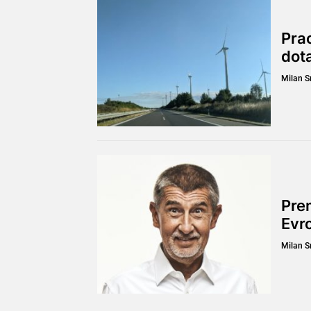
Pra
dot
Milan 
Prem
Evro
Milan 