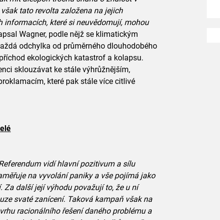
 však tato revolta založena na jejich
h informacích, které si neuvědomují, mohou
napsal Wagner, podle nějž se klimatickým
aždá odchylka od průměrného dlouhodobého
 příchod ekologických katastrof a kolapsu.
nci sklouzávat ke stále výhrůžnějším,
oklamacím, které pak stále více citlivé
elé
eferendum vidí hlavní pozitivum a sílu
měřuje na vyvolání paniky a vše pojímá jako
 Za další její výhodu považují to, že u ní
ouze svaté zanícení. Taková kampaň však na
ávrhu racionálního řešení daného problému a