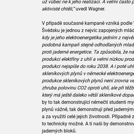
už vůbec ne k jeho realizaci. A velmi čast
aktivisté chtěli,“
uvedl Wagner.
V případě současné kampaně vzniká podle 
Švédsku je jednou z nejvíc zapojených mlá
kdy je jeho elektroenergetika jedním z nejv
podobná kampaň stejně odhodlaných mladýc
proti jaderné energetice. Ta způsobila, že n
produkci elektřiny z uhlí a velmi nízkou pr
produkci nejspíše do roku 2038. A i poté uhl
skleníkových plynů v německé elektroenerge
produkce skleníkových plynů není zrovna vel
zhruba polovinu CO2 oproti uhlí, ale při tě
který má ještě daleko větší skleníkové dopa
by to tak demonstrující němečtí studenti my
plynů vážně, tak demonstrují před jadernými
a za využití celé jejich životnosti. Případně
to technicky možné. A ti naši by demonstrov
jaderných bloků.