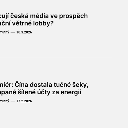
cují česká média ve prospěch
ační větrné lobby?
Smutný
10.3.2026
iér: Čína dostala tučné šeky,
pané šílené účty za energii
Smutný
17.2.2026