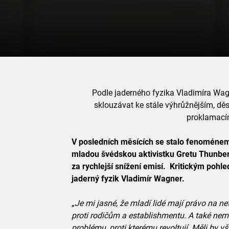
Podle jaderného fyzika Vladimíra Wa
sklouzávat ke stále výhrůžnějším, dě
proklamacím
V posledních měsících se stalo fenoménem 
mladou švédskou aktivistku Gretu Thunber
za rychlejší snížení emisí. Kritickým pohle
jaderný fyzik Vladimír Wagner.
„Je mi jasné, že mladí lidé mají právo na net
proti rodičům a establishmentu. A také nem
problému, proti kterému revoltují. Měli by v