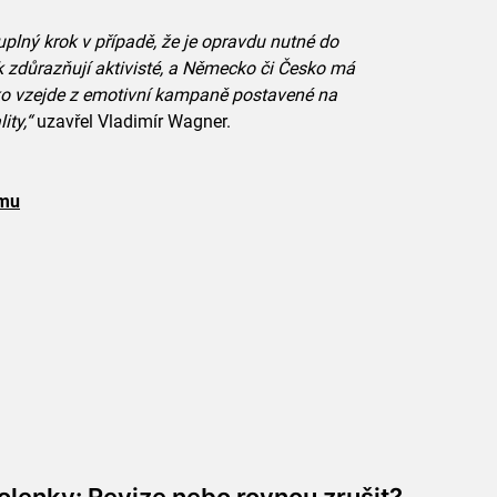
uplný krok v případě, že je opravdu nutné do
k zdůrazňují aktivisté, a Německo či Česko má
žko vzejde z emotivní kampaně postavené na
ity,“
uzavřel Vladimír Wagner.
lmu
olenky: Revize nebo rovnou zrušit?