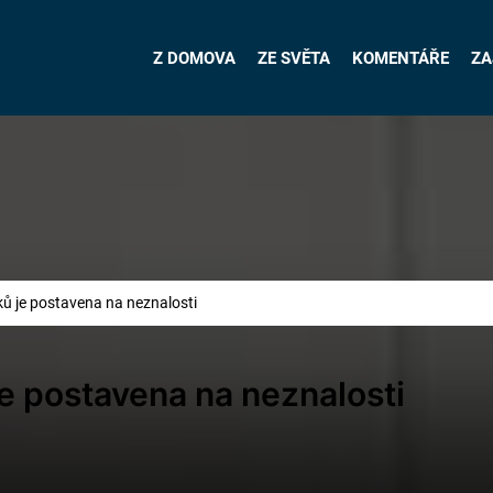
Z DOMOVA
ZE SVĚTA
KOMENTÁŘE
ZA
 je postavena na neznalosti
e postavena na neznalosti