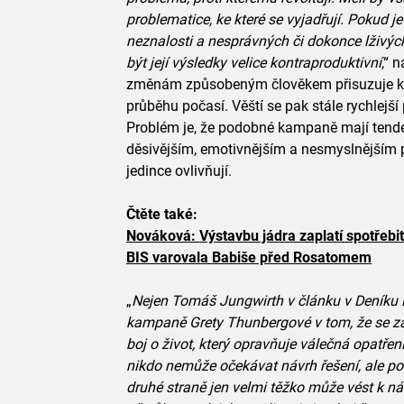
problematice, ke které se vyjadřují. Pokud je
neznalosti a nesprávných či dokonce lživýc
být její výsledky velice kontraproduktivní
,“ 
změnám způsobeným člověkem přisuzuje k
průběhu počasí. Věští se pak stále rychlejší
Problém je, že podobné kampaně mají tende
děsivějším, emotivnějším a nesmyslnějším pr
jedince ovlivňují.
Čtěte také:
Nováková: Výstavbu jádra zaplatí spotřebit
BIS varovala Babiše před Rosatomem
„
Nejen Tomáš Jungwirth v článku v Deníku R
kampaně Grety Thunbergové v tom, že se za
boj o život, který opravňuje válečná opatření.
nikdo nemůže očekávat návrh řešení, ale p
druhé straně jen velmi těžko může vést k n