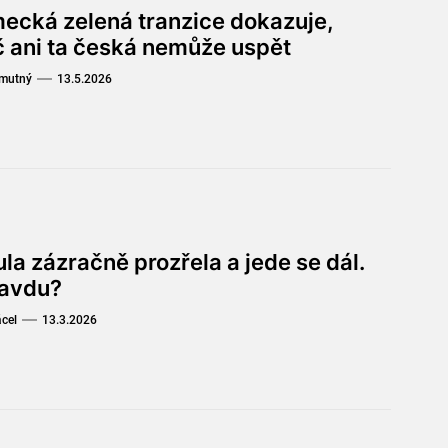
ecká zelená tranzice dokazuje,
č ani ta česká nemůže uspět
Smutný
13.5.2026
la zázračně prozřela a jede se dál.
avdu?
ácel
13.3.2026