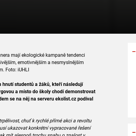
gnera mají ekologické kampaně tendenci
sivějším, emotivnějším a nesmyslnějším
. Foto: iUHLI
Y
p
hnutí studentů a žáků, kteří následují
s
govou a místo do školy chodí demonstrovat
dem se na něj na serveru ekolist.cz podíval
rpělivost, chuť k rychlé přímé akci a revoltu
usí ukazovat konkrétní vypracované řešení
šak mít alespoň trochu snahu o znalost v