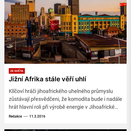
ZE SVĚTA
Jižní Afrika stále věří uhlí
Klíčoví hráči jihoafrického uhelného průmyslu
zůstávají přesvědčeni, že komodita bude i nadále
hrát hlavní roli při výrobě energie v Jihoafrické
republice a ve světě, a to navzdory depresi na
Redakce
11.3.2016
uhelném trhu, která by mohla vést k dalšímu
uzavírání dolů.