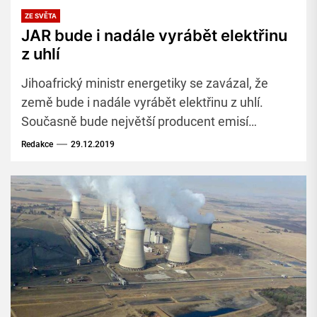
ZE SVĚTA
JAR bude i nadále vyrábět elektřinu
z uhlí
Jihoafrický ministr energetiky se zavázal, že
země bude i nadále vyrábět elektřinu z uhlí.
Současně bude největší producent emisí
skleníkových plynů na africkém kontinentu
Redakce
29.12.2019
zavádět více obnovitelných zdrojů energie.