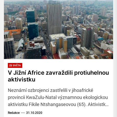
ZE SVĚTA
V Jižní Africe zavraždili protiuhelnou
aktivistku
Neznámí ozbrojenci zastřelili v jihoafrické
provincii KwaZulu-Natal významnou ekologickou
aktivistku Fikile Ntshangaseovou (65). Aktivistka
byla velkou kritičkou navrhovaného rozšíření
Redakce
31.10.2020