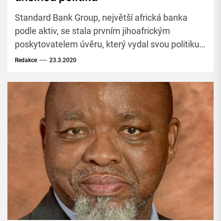
Standard Bank Group, největší africká banka
podle aktiv, se stala prvním jihoafrickým
poskytovatelem úvěru, který vydal svou politiku
financování těžby uhlí a energetických projektů.
Redakce
23.3.2020