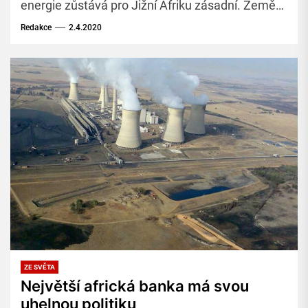
energie zůstává pro Jižní Afriku zásadní. Země
kvůli pandemii koronaviru utlumí těžbu uhlí. Bude
Redakce
2.4.2020
se těžit pouze pro elektrárny společnosti Eskom.
ZE SVĚTA
Největší africká banka má svou
uhelnou politiku