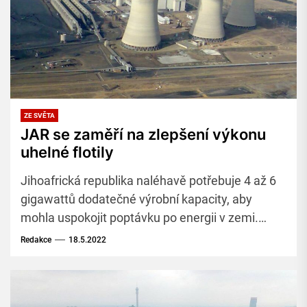
ZE SVĚTA
JAR se zaměří na zlepšení výkonu
uhelné flotily
Jihoafrická republika naléhavě potřebuje 4 až 6
gigawattů dodatečné výrobní kapacity, aby
mohla uspokojit poptávku po energii v zemi.
Největší výrobce elektřiny v zemi, společnost
Redakce
18.5.2022
ESKOM, se zaměří mimo jiné na zlepšení
výkonnosti uhelné flotily.