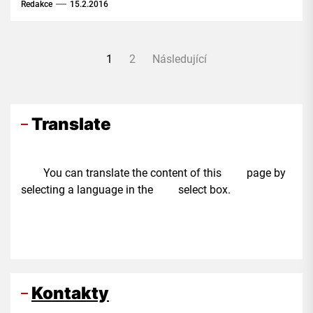
do Číny. V současné době se zaměřují především
Redakce
15.2.2016
na Etiopii, Keňu a Pákistán.
Stránkování
1
2
Následující
příspěvků
Translate
You can translate the content of this page by
selecting a language in the select box.
Kontakty