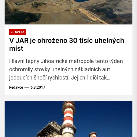
ZE SVĚTA
V JAR je ohroženo 30 tisíc uhelných
míst
Hlavní tepny Jihoafrické metropole tento týden
ochromily stovky uhelných nákladních aut
jedoucích šnečí rychlostí. Jejich řidiči tak
protestovali proti rozšíření podpory
Redakce
6.3.2017
obnovitelných zdrojů energie (OZE).