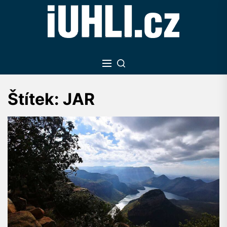
Skip
to
the
content
Štítek:
JAR