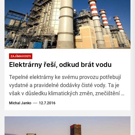
ZAJÍMAVOSTI
Elektrárny řeší, odkud brát vodu
Tepelné elektrárny ke svému provozu potřebují
vydatné a pravidelné dodávky čisté vody. Ta je
však v důsledku klimatických změn, znečištění a
populačního růstu stále vzácnější.
Michal Janko
12.7.2016