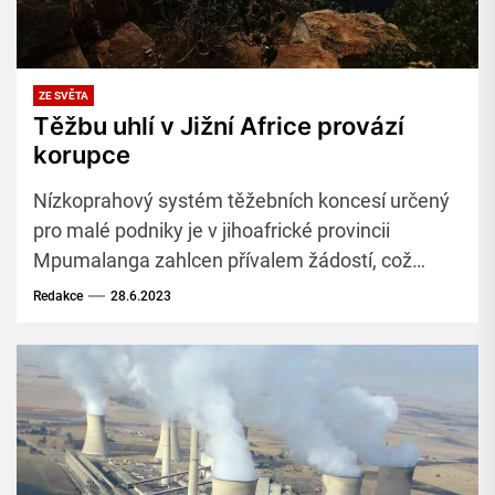
ZE SVĚTA
Těžbu uhlí v Jižní Africe provází
korupce
Nízkoprahový systém těžebních koncesí určený
pro malé podniky je v jihoafrické provincii
Mpumalanga zahlcen přívalem žádostí, což
vyvolává podezření. Žádosti se týkají
Redakce
28.6.2023
povrchových provozů, které nepřesahují rozlohu
pěti hektarů.