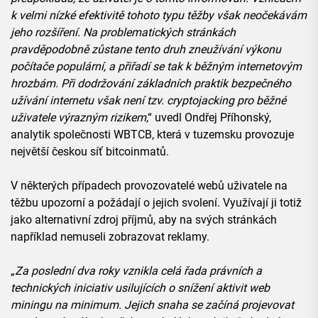
k velmi nízké efektivitě tohoto typu těžby však neočekávám
jeho rozšíření. Na problematických stránkách
pravděpodobně zůstane tento druh zneužívání výkonu
počítače populární, a přiřadí se tak k běžným internetovým
hrozbám. Při dodržování základních praktik bezpečného
užívání internetu však není tzv. cryptojacking pro běžné
uživatele výrazným rizikem
,“ uvedl Ondřej Příhonský,
analytik společnosti WBTCB, která v tuzemsku provozuje
největší českou síť bitcoinmatů.
V některých případech provozovatelé webů uživatele na
těžbu upozorní a požádají o jejich svolení. Využívají ji totiž
jako alternativní zdroj příjmů, aby na svých stránkách
například nemuseli zobrazovat reklamy.
„
Za poslední dva roky vznikla celá řada právních a
technických iniciativ usilujících o snížení aktivit web
miningu na minimum. Jejich snaha se začíná projevovat