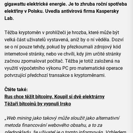
gigawattu elektrické energie. Je to zhruba roční spotřeba
elektřiny v Polsku. Uvedla antivirová firma Kaspersky
Lab.
Těžba kryptoměn v prohlížeči je hrozba, které může být
velká část uživatelů vystavená, aniž by o ní věděla. Dozví
se o ní pouze tehdy, pokud by přezkoumali zdrojový kód
internetové stránky, nebo ve chvíli, kdy jim určité stránky
začnou zpomalovat počítač. Těžba je totiž založená na
využití výpočetního výkonu PC pro matematické operace
potvrzující předchozí transakce s kryptoměnami.
Čtěte také:
Rus chce těžit bitcoiny. Koupil si dvě elektrárny
Těžaři bitcoinů by vypnuli Irsko
„
Web mining jako takový může sloužit jako alternativní
metoda financování webového obsahu, a to za
předpokladu, že uživatel je o tomto informován. Vzhledem