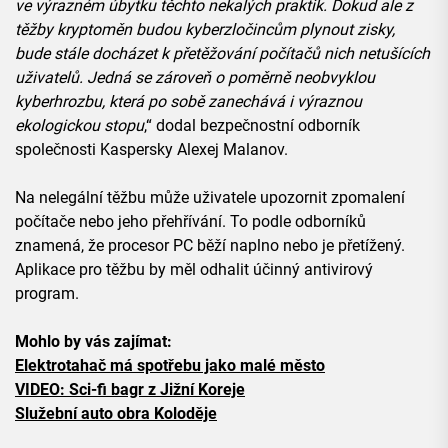
ve výrazném úbytku těchto nekalých praktik. Dokud ale z
těžby kryptoměn budou kyberzločincům plynout zisky,
bude stále docházet k přetěžování počítačů nich netušících
uživatelů. Jedná se zároveň o poměrně neobvyklou
kyberhrozbu, která po sobě zanechává i výraznou
ekologickou stopu
,“ dodal bezpečnostní odborník
společnosti Kaspersky Alexej Malanov.
Na nelegální těžbu může uživatele upozornit zpomalení
počítače nebo jeho přehřívání. To podle odborníků
znamená, že procesor PC běží naplno nebo je přetížený.
Aplikace pro těžbu by měl odhalit účinný antivirový
program.
Mohlo by vás zajímat:
Elektrotahač má spotřebu jako malé město
VIDEO: Sci-fi bagr z Jižní Koreje
Služební auto obra Koloděje