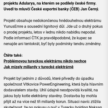
projektu Adularya, na kterém se podílely české firmy.
Uvedl to mluvčí České exportní banky (ČEB) Jan Černý.
Projekt obsahuje nedokončenou hnědouhelnou elektrárnu
YunusEmre a sousední lignitový důl. Jde už o druhý pokus
o prodej projektu, letos v lednu nikdo nabídku nepodal.
Podle informací ČTK je pravděpodobné, že kupec se
nenajde ani tentokrát, byť byly podmínky tendru změněny.
Čtěte také:
Problémovou tureckou elektrárnu nikdo nechce
Jak mizely miliardy v turecké elektrárně
Projekt byl jedním z důvodů, které přivedly do úpadku
společnost Vítkovice PowerEngineering, která byla hlavním
dodavatelem stavby. Uhlí údajně neodpovídá kvalitě, na
jakou byly kotle elektrárny stavěny. Dostavba by mohla
přijít až na více než tři miliardy korun. Situaci navíc ztížila
skutečnost, že po pokusu o puč v Turecku holding Naksan,