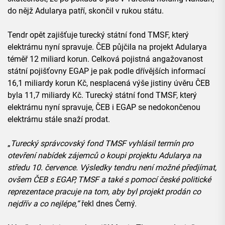
do nějž Adularya patří, skončil v rukou státu.
Tendr opět zajišťuje turecký státní fond TMSF, který
elektrárnu nyní spravuje. ČEB půjčila na projekt Adularya
téměř 12 miliard korun. Celková pojistná angažovanost
státní pojišťovny EGAP je pak podle dřívějších informací
16,1 miliardy korun Kč, nesplacená výše jistiny úvěru ČEB
byla 11,7 miliardy Kč. Turecký státní fond TMSF, který
elektrárnu nyní spravuje, ČEB i EGAP se nedokončenou
elektrárnu stále snaží prodat.
„
Turecký správcovský fond TMSF vyhlásil termín pro
otevření nabídek zájemců o koupi projektu Adularya na
středu 10. července. Výsledky tendru není možné předjímat,
ovšem ČEB s EGAP, TMSF a také s pomocí české politické
reprezentace pracuje na tom, aby byl projekt prodán co
nejdřív a co nejlépe,“
řekl dnes Černý.