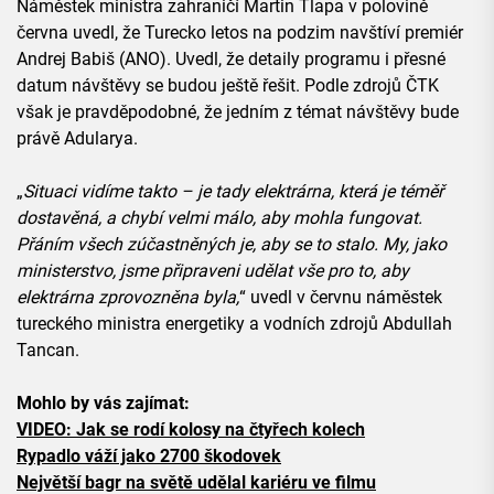
Náměstek ministra zahraničí Martin Tlapa v polovině
června uvedl, že Turecko letos na podzim navštíví premiér
Andrej Babiš (ANO). Uvedl, že detaily programu i přesné
datum návštěvy se budou ještě řešit. Podle zdrojů ČTK
však je pravděpodobné, že jedním z témat návštěvy bude
právě Adularya.
„
Situaci vidíme takto – je tady elektrárna, která je téměř
dostavěná, a chybí velmi málo, aby mohla fungovat.
Přáním všech zúčastněných je, aby se to stalo. My, jako
ministerstvo, jsme připraveni udělat vše pro to, aby
elektrárna zprovozněna byla,
“ uvedl v červnu náměstek
tureckého ministra energetiky a vodních zdrojů Abdullah
Tancan.
Mohlo by vás zajímat:
VIDEO: Jak se rodí kolosy na čtyřech kolech
Rypadlo váží jako 2700 škodovek
Největší bagr na světě udělal kariéru ve filmu