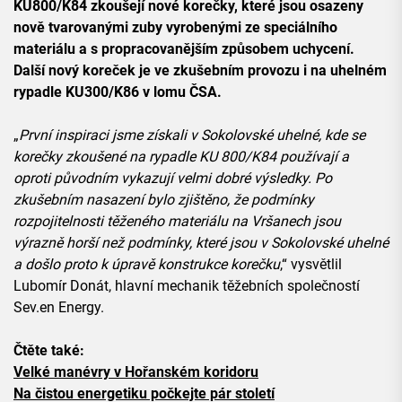
KU800/K84 zkoušejí nové korečky, které jsou osazeny
nově tvarovanými zuby vyrobenými ze speciálního
materiálu a s propracovanějším způsobem uchycení.
Další nový koreček je ve zkušebním provozu i na uhelném
rypadle KU300/K86 v lomu ČSA.
„
První inspiraci jsme získali v Sokolovské uhelné, kde se
korečky zkoušené na rypadle KU 800/K84 používají a
oproti původním vykazují velmi dobré výsledky. Po
zkušebním nasazení bylo zjištěno, že podmínky
rozpojitelnosti těženého materiálu na Vršanech jsou
výrazně horší než podmínky, které jsou v Sokolovské uhelné
a došlo proto k úpravě konstrukce korečku
,“ vysvětlil
Lubomír Donát, hlavní mechanik těžebních společností
Sev.en Energy.
Čtěte také:
Velké manévry v Hořanském koridoru
Na čistou energetiku počkejte pár století