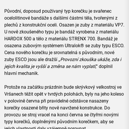
Původní, doposud používaný typ korečku je svařenec
ocelolitinové bandáže s dalšími částmi těla, tvořenými z
plechů z konstrukční oceli. Osazen je zuby z materiálu VP7.
U nově zkoušeného typu je bandáž vyrobena z materiálu
HARDOX 500 a tělo z materiálu STRENX 700. Bandáž je
osazena zubovým systémem Ultralok® se zuby typu ESCO.
Cena nového korečku je srovnatelná s původním, nové
zuby ESCO jsou ale dražší „
Provozní zkouška ukáže, zda i
jejich kvalita je vyšší a změna se nám vyplatí
,“ doplnil
hlavní mechanik.
Protože na začátku prázdnin bude skrývkový velkostroj ve
Vršanech těžit opět v tvrdých polohách, byly na jeho koleso
v polovině června při pravidelné odstávce nasazeny
korečky osazené břity nově navržené konstrukce. Do
provozu se stroj vracel na konci června se čtyřmi novými
typy korečků, doplněnými původním korečkem, aby se
jejich vlastnosti daly vzájemně porovnat.