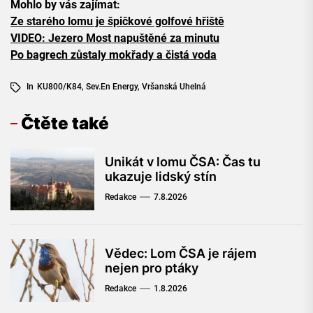
Mohlo by vás zajímat:
Ze starého lomu je špičkové golfové hřiště
VIDEO: Jezero Most napuštěné za minutu
Po bagrech zůstaly mokřady a čistá voda
In
KU800/K84
,
Sev.en Energy
,
Vršanská Uhelná
Čtěte také
Unikát v lomu ČSA: Čas tu
ukazuje lidský stín
Redakce
7.8.2026
Vědec: Lom ČSA je rájem
nejen pro ptáky
Redakce
1.8.2026