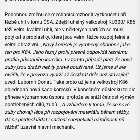
Podobnou změnu se mechanici rozhodli vyzkoušet i při
těžbě uhlí v lomu ČSA. Zdejší uhelný velkostroj KU300/ K86
těží velmi kvalitní uhlí, ale v některých partiích se musí
potýkat s proplástky, které jsou velmi těžce rozpojitelné a
velmi abrazivní. „
Nový koreček je vyrobený obdobně jako
ten pro K84. Jeho řezný profil přesně odpovídá řeznému
profilu původního korečku. I v tomto případě platí, že nové
zuby jsou dražší než ty právě používané. Už jsme si ale
ověřili, že v provozu vydrží až šestkrát déle než stávající,
“
uvedl Lubomír Donát. Také proto už je na velkostroj K86
objednaná nová sada korečků. V konečném důsledku to ale
přinese významnou úsporu, protože se sníží četnost výměn
opotřebených dílů, zubů. „
A vzhledem k tomu, že se nové
zuby chovají lépe při rozpojování materiálu během těžby,
dá se předpokládat i snížení energetické náročnosti při
těžbě
,“ uzavřel hlavní mechanik.