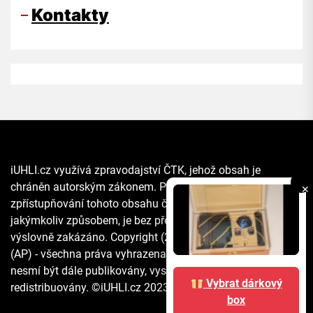
Kontakty
iUHLI.cz využívá zpravodajství ČTK, jehož obsah je
chráněn autorským zákonem. Přepis, šíření či další
✕
zpřístupňování tohoto obsahu či jeho části veřejnosti, a to
jakýmkoliv způsobem, je bez předchozího souhlasu ČTK
výslovně zakázáno. Copyright (2021) The Associated Press
(AP) - všechna práva vyhrazena. Materiály agentury AP
nesmí být dále publikovány, vysílány, přepisovány nebo
Vybrat dárkový
redistribuovány. ©iUHLI.cz 2023 All rights reserved.
box