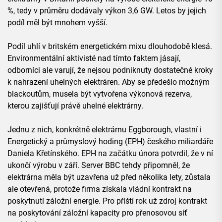
%, tedy v průměru dodávaly výkon 3,6 GW. Letos by jejich
podíl měl být mnohem vyšší.
Podíl uhlí v britském energetickém mixu dlouhodobě klesá.
Environmentální aktivisté nad tímto faktem jásají,
odborníci ale varují, že nejsou podniknuty dostatečné kroky
k nahrazení uhelných elektráren. Aby se předešlo možným
blackoutům, musela být vytvořena výkonová rezerva,
kterou zajišťují právě uhelné elektrárny.
Jednu z nich, konkrétně elektrárnu Eggborough, vlastní i
Energetický a průmyslový hoding (EPH) českého miliardáře
Daniela Křetínského. EPH na začátku února potvrdil, že v ní
ukončí výrobu v září. Server BBC tehdy připomněl, že
elektrárna měla být uzavřena už před několika lety, zůstala
ale otevřená, protože firma získala vládní kontrakt na
poskytnutí záložní energie. Pro příští rok už zdroj kontrakt
na poskytování záložní kapacity pro přenosovou síť