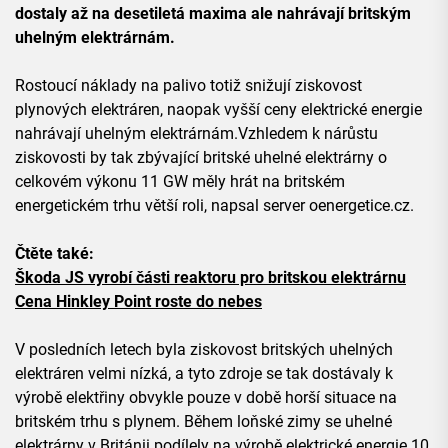
dostaly až na desetiletá maxima ale nahrávají britským
uhelným elektrárnám.
Rostoucí náklady na palivo totiž snižují ziskovost
plynových elektráren, naopak vyšší ceny elektrické energie
nahrávají uhelným elektrárnám.Vzhledem k nárůstu
ziskovosti by tak zbývající britské uhelné elektrárny o
celkovém výkonu 11 GW měly hrát na britském
energetickém trhu větší roli, napsal server oenergetice.cz.
Čtěte také:
Škoda JS vyrobí části reaktoru pro britskou elektrárnu
Cena Hinkley Point roste do nebes
V posledních letech byla ziskovost britských uhelných
elektráren velmi nízká, a tyto zdroje se tak dostávaly k
výrobě elektřiny obvykle pouze v době horší situace na
britském trhu s plynem. Během loňské zimy se uhelné
elektrárny v Británii podílely na výrobě elektrické energie 10