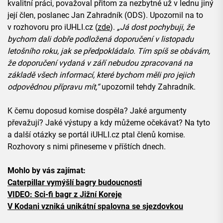
kvalitní práci, považoval přitom za nezbytné už v lednu jiný
její člen, poslanec Jan Zahradník (ODS). Upozornil na to
v rozhovoru pro iUHLI.cz (
zde
).
„Já dost pochybuji, že
bychom dali dobře podložená doporučení v listopadu
letošního roku, jak se předpokládalo. Tím spíš se obávám,
že doporučení vydaná v září nebudou zpracovaná na
základě všech informací, které bychom měli pro jejich
odpovědnou přípravu mít,“
upozornil tehdy Zahradník.
K čemu doposud komise dospěla? Jaké argumenty
převažují? Jaké výstupy a kdy můžeme očekávat? Na tyto
a další otázky se portál iUHLI.cz ptal členů komise.
Rozhovory s nimi přineseme v příštích dnech.
Mohlo by vás zajímat:
Caterpillar vymýšlí bagry budoucnosti
VIDEO: Sci-fi bagr z Jižní Koreje
V Kodani vzniká unikátní spalovna se sjezdovkou