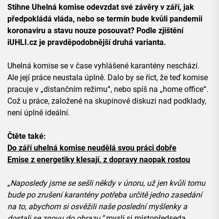
Stihne Uhelná komise odevzdat své závěry v září, jak
předpokládá vláda, nebo se termín bude kvůli pandemii
koronaviru a stavu nouze posouvat? Podle zjištění
iUHLI.cz je pravděpodobnější druhá varianta.
Uhelná komise se v čase vyhlášené karantény neschází.
Ale její práce neustala úplně. Dalo by se říct, že teď komise
pracuje v „distančním režimu“, nebo spíš na „home office“.
Což u práce, založené na skupinové diskuzi nad podklady,
není úplně ideální.
Čtěte také:
Do září uhelná komise neudělá svou práci dobře
Emise z energetiky klesají, z dopravy naopak rostou
„Naposledy jsme se sešli někdy v únoru, už jen kvůli tomu
bude po zrušení karantény potřeba určitě jedno zasedání
na to, abychom si osvěžili naše poslední myšlenky a
dostali se znovu do obrazu,“
myslí si místopředseda