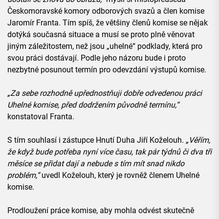
Českomoravské komory odborových svazů a člen komise
Jaromír Franta. Tím spíš, že většiny členů komise se nějak
dotýká současná situace a musí se proto plně věnovat
jiným záležitostem, než jsou „uhelné“ podklady, která pro
svou práci dostávají. Podle jeho názoru bude i proto
nezbytné posunout termín pro odevzdání výstupů komise.
„Za sebe rozhodně upřednostňuji dobře odvedenou práci
Uhelné komise, před dodržením původně termínu,“
konstatoval Franta.
S tím souhlasí i zástupce Hnutí Duha Jiří Koželouh.
„Věřím,
že když bude potřeba nyní více času, tak pár týdnů či dva tři
měsíce se přidat dají a nebude s tím mít snad nikdo
problém,“
uvedl Koželouh, který je rovněž členem Uhelné
komise.
Prodloužení práce komise, aby mohla odvést skutečně