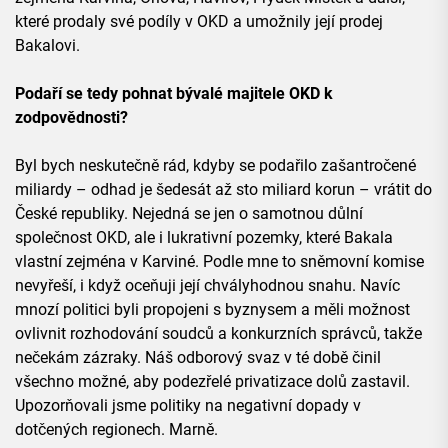
které prodaly své podíly v OKD a umožnily její prodej
Bakalovi.
Podaří se tedy pohnat bývalé majitele OKD k
zodpovědnosti?
Byl bych neskutečně rád, kdyby se podařilo zašantročené
miliardy – odhad je šedesát až sto miliard korun – vrátit do
České republiky. Nejedná se jen o samotnou důlní
společnost OKD, ale i lukrativní pozemky, které Bakala
vlastní zejména v Karviné. Podle mne to sněmovní komise
nevyřeší, i když oceňuji její chvályhodnou snahu. Navíc
mnozí politici byli propojeni s byznysem a měli možnost
ovlivnit rozhodování soudců a konkurzních správců, takže
nečekám zázraky. Náš odborový svaz v té době činil
všechno možné, aby podezřelé privatizace dolů zastavil.
Upozorňovali jsme politiky na negativní dopady v
dotčených regionech. Marně.