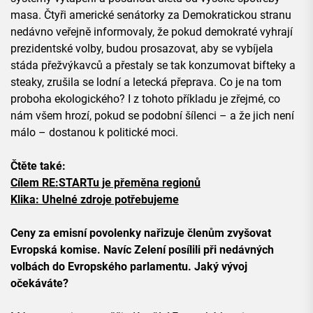
masa. Čtyři americké senátorky za Demokratickou stranu
nedávno veřejně informovaly, že pokud demokraté vyhrají
prezidentské volby, budou prosazovat, aby se vybíjela
stáda přežvýkavců a přestaly se tak konzumovat bifteky a
steaky, zrušila se lodní a letecká přeprava. Co je na tom
proboha ekologického? I z tohoto příkladu je zřejmé, co
nám všem hrozí, pokud se podobní šílenci – a že jich není
málo – dostanou k politické moci.
Čtěte také:
Cílem RE:STARTu je přeměna regionů
Klika: Uhelné zdroje potřebujeme
Ceny za emisní povolenky nařizuje členům zvyšovat
Evropská komise. Navíc Zelení posílili při nedávných
volbách do Evropského parlamentu. Jaký vývoj
očekáváte?