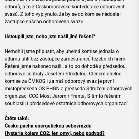
odborů, a to z Českomoravské konfederace odborových
svazů. Z toho vyplynulo, že by se do komise nedostal
zástupce našeho odborového svazu.
Ustoupili jste, nebo jste našli jiné řešení?
Nemohli jsme připustit, aby uhelná komise jednala o
útlumu uhlí bez zástupce zaměstnanců těžebních firem.
Řešení jsme nakonec našli, a to po dohodě s předsedou
odborové centrály Josefem Středulou. Členem uhelné
komise za ČMKOS i za náš odborový svaz je první
místopředseda OS PHGN a předseda Sdružení odborových
organizací CCG Most Jaromír Franta. S tímto řešením
souhlasili i předsedové ostatních odborových organizací.
Čtěte také:
Česko páchá energetickou sebevraždu
Hysterie kolem CO2: jen omyl, nebo podvod?