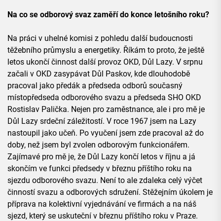
Na co se odborový svaz zaměří do konce letošního roku?
Na práci v uhelné komisi z pohledu další budoucnosti
těžebního průmyslu a energetiky. Říkám to proto, že ještě
letos ukončí činnost další provoz OKD, Důl Lazy. V srpnu
začali v OKD zasypávat Důl Paskov, kde dlouhodobě
pracoval jako předák a předseda odborů současný
místopředseda odborového svazu a předseda SHO OKD
Rostislav Palička. Nejen pro zaměstnance, ale i pro mě je
Důl Lazy srdeční záležitostí. V roce 1967 jsem na Lazy
nastoupil jako učeň. Po vyučení jsem zde pracoval až do
doby, než jsem byl zvolen odborovým funkcionářem.
Zajímavé pro mě je, že Důl Lazy končí letos v říjnu a já
skončím ve funkci předsedy v březnu příštího roku na
sjezdu odborového svazu. Není to ale zdaleka celý výčet
činností svazu a odborových sdružení. Stěžejním úkolem je
příprava na kolektivní vyjednávání ve firmách a na náš
sjezd, který se uskuteční v březnu příštího roku v Praze.