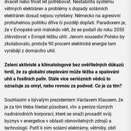
dvacet nebo třicet let potřebovat. Nestabilita systému
větrných elektráren a problémy s dopady solárních
elektráren dosud nejsou vyřešeny. Německo na agresivní
protiuhelnou politiku dříve či později doplatí. Paradoxem je,
že v Evropské unii málokdo věří, že se podaří do roku 2050
zlikvidovat v Evropě těžbu uhlí. Jenom sousední Polsko by
zkolabovalo, protože 90 procent elektrické energie tam
vyrábějí z domácího uhlí.
Zelení aktivisté a klimatologové bez ověřitelných důkazů
tvrdí, že za globální oteplování může těžba a spalování
uhlí a fosilních paliv. Stále více seriózních vědců to
označuje za omyl, nebo rovnou za podvod. Co je za tím?
Souhlasím s bývalým prezidentem Václavem Klausem, že
je za tím třeba hledat působení, vliv a peníze různých
nadnárodních korporací, které se snaží prosadit svůj
byznys v energetice v oblasti obnovitelných zdrojů a
technologií. Patří k nim solární elektrárny, větrníky, obří