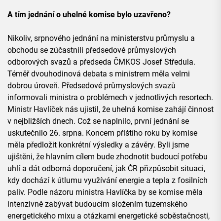
A tím jednání o uhelné komise bylo uzavřeno?
Nikoliv, srpnového jednání na ministerstvu průmyslu a
obchodu se zúčastnili předsedové průmyslových
odborových svazů a předseda ČMKOS Josef Středula.
Téměř dvouhodinová debata s ministrem měla velmi
dobrou úroveň. Předsedové průmyslových svazů
informovali ministra o problémech v jednotlivých resortech.
Ministr Havlíček nás ujistil, že uhelná komise zahájí činnost
v nejbližších dnech. Což se naplnilo, první jednání se
uskutečnilo 26. srpna. Koncem příštího roku by komise
měla předložit konkrétní výsledky a závěry. Byli jsme
ujištěni, že hlavním cílem bude zhodnotit budoucí potřebu
uhlí a dát odborná doporučení, jak ČR přizpůsobit situaci,
kdy dochází k útlumu využívání energie a tepla z fosilních
paliv. Podle názoru ministra Havlíčka by se komise měla
intenzivně zabývat budoucím složením tuzemského
energetického mixu a otázkami energetické soběstačnosti,