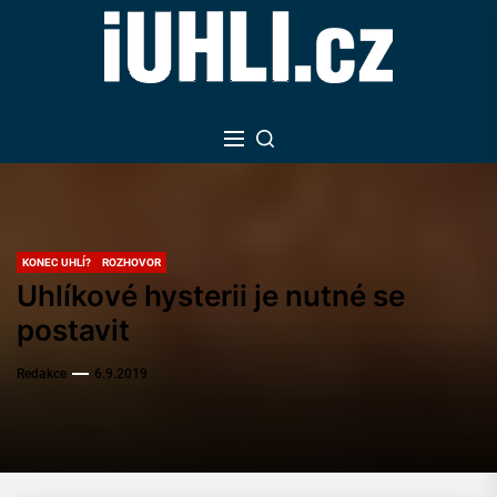
Skip
to
the
content
KONEC UHLÍ?
ROZHOVOR
Uhlíkové hysterii je nutné se
postavit
Redakce
6.9.2019