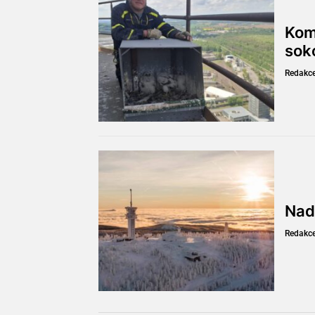
Komí
sok
Redakc
Nad
Redakc