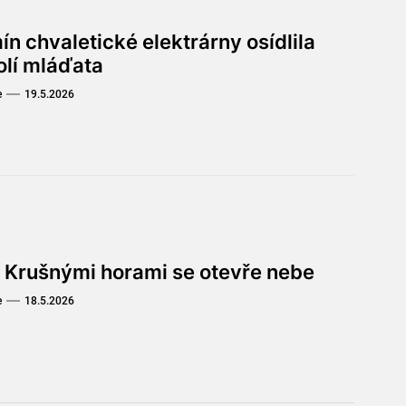
n chvaletické elektrárny osídlila
olí mláďata
e
19.5.2026
 Krušnými horami se otevře nebe
e
18.5.2026