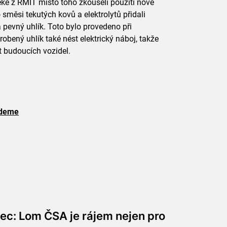
ke z RMIT místo toho zkoušeli použití nové
 směsi tekutých kovů a elektrolytů přidali
 pevný uhlík. Toto bylo provedeno při
bený uhlík také nést elektrický náboj, takže
t budoucích vozidel.
budeme
ec: Lom ČSA je rájem nejen pro