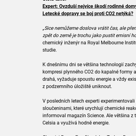
Expert: Ovzduší nejvíce škodí rodinné dom
Letecké dopravy se boj proti CO2 netýká?
„Sice nemůžeme doslova vrátit čas, ale přemě
zpět do země je trochu jako pustit emisní h
chemický inženýr na Royal Melbourne Insti
studie.
K dnešnímu dni se většina technologií zach
kompresi plynného CO2 do kapalné formy a j
drahá, vyžaduje spoustu energie a vždy exis
z podzemního úložiště uniknout.
V posledních letech experti experimentoval
sloučeninami, které urychlují chemické reak
informoval magazín Science. Ale většina z 
Celsia a využívá hodně energie.