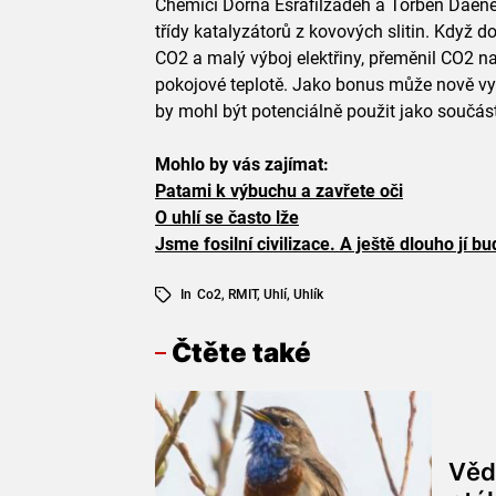
Chemici Dorna Esrafilzadeh a Torben Daene
třídy katalyzátorů z kovových slitin. Když do
CO2 a malý výboj elektřiny, přeměnil CO2 na
pokojové teplotě. Jako bonus může nově vyro
by mohl být potenciálně použit jako součás
Mohlo by vás zajímat:
Patami k výbuchu a zavřete oči
O uhlí se často lže
Jsme fosilní civilizace. A ještě dlouho jí 
In
Co2
,
RMIT
,
Uhlí
,
Uhlík
Čtěte také
Věd