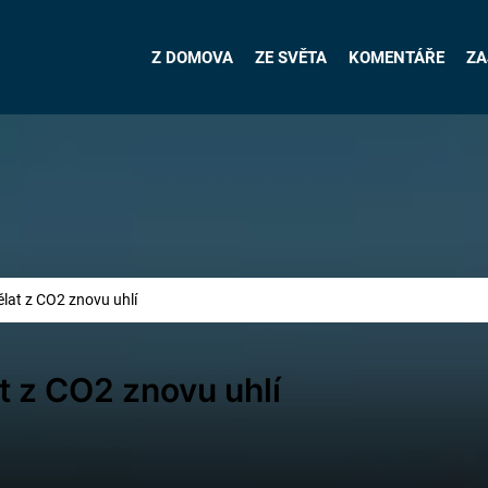
Z DOMOVA
ZE SVĚTA
KOMENTÁŘE
ZA
ělat z CO2 znovu uhlí
t z CO2 znovu uhlí