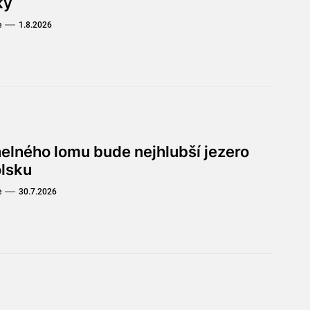
ky
e
1.8.2026
helného lomu bude nejhlubší jezero
olsku
e
30.7.2026