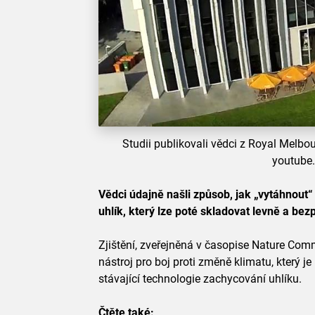
Studii publikovali vědci z Royal Melbou
youtube
Vědci údajně našli způsob, jak „vytáhnout“ 
uhlík, který lze poté skladovat levně a be
Zjištění, zveřejněná v časopise Nature Com
nástroj pro boj proti změně klimatu, který j
stávající technologie zachycování uhlíku.
Čtěte také: