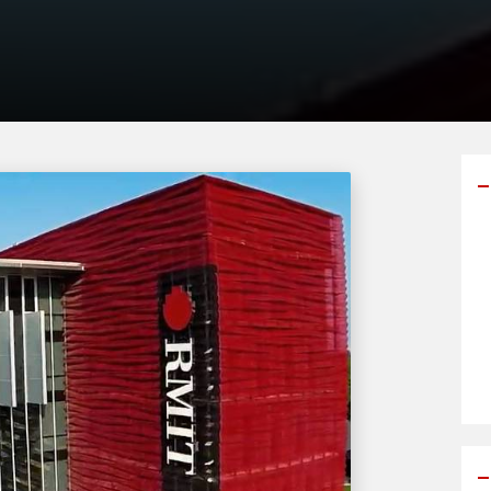
Y
p
s