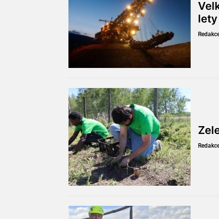
Velk
let
Redakc
Zel
Redakc