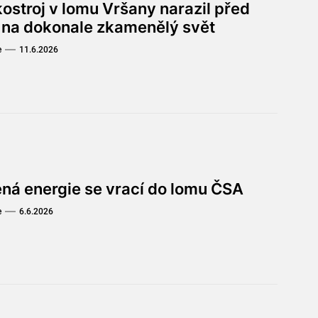
ostroj v lomu Vršany narazil před
y na dokonale zkamenělý svět
e
11.6.2026
ená energie se vrací do lomu ČSA
e
6.6.2026