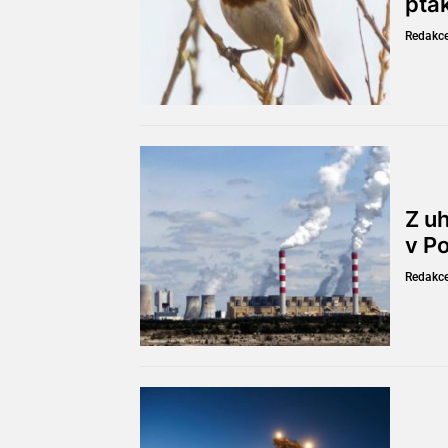
ptá
Redakc
Z u
v P
Redakc