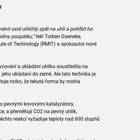
y
nit oxid uhličitý zpět na uhlí a pohřbít ho
odiny pozpátku,“
řekl Torben Daeneke,
tute of Technology (RMIT) a spoluautor nové
ycování a ukládání uhlíku soustředila na
eho ukládaní do země. Ale tato technika je
tuje riziko, že tekutá forma by mohla
i s pevnými kovovými katalyzátory,
ce, a přeměňují CO2 na pevný uhlík,
těchto reakcí vyžaduje teploty nad 600 stupňů