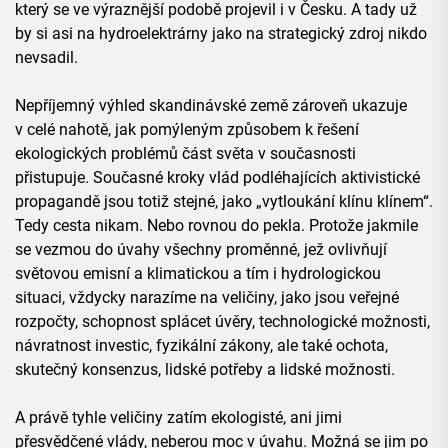
který se ve výraznější podobě projevil i v Česku. A tady už
by si asi na hydroelektrárny jako na strategický zdroj nikdo
nevsadil.
Nepříjemný výhled skandinávské země zároveň ukazuje
v celé nahotě, jak pomýleným způsobem k řešení
ekologických problémů část světa v současnosti
přistupuje. Současné kroky vlád podléhajících aktivistické
propagandě jsou totiž stejné, jako „vytloukání klínu klínem“.
Tedy cesta nikam. Nebo rovnou do pekla. Protože jakmile
se vezmou do úvahy všechny proměnné, jež ovlivňují
světovou emisní a klimatickou a tím i hydrologickou
situaci, vždycky narazíme na veličiny, jako jsou veřejné
rozpočty, schopnost splácet úvěry, technologické možnosti,
návratnost investic, fyzikální zákony, ale také ochota,
skutečný konsenzus, lidské potřeby a lidské možnosti.
A právě tyhle veličiny zatím ekologisté, ani jimi
přesvědčené vlády, neberou moc v úvahu. Možná se jim po