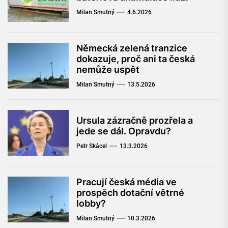
Milan Smutný
4.6.2026
Německá zelená tranzice
dokazuje, proč ani ta česká
nemůže uspět
Milan Smutný
13.5.2026
Ursula zázračně prozřela a
jede se dál. Opravdu?
Petr Skácel
13.3.2026
Pracují česká média ve
prospěch dotační větrné
lobby?
Milan Smutný
10.3.2026