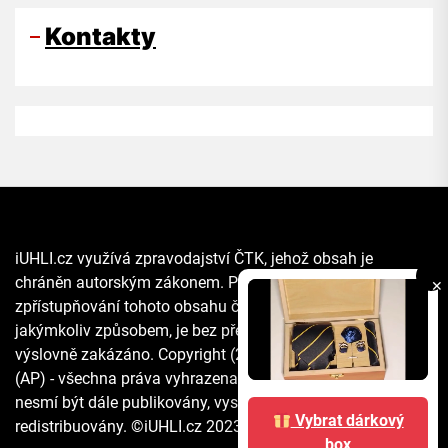
Kontakty
iUHLI.cz využívá zpravodajství ČTK, jehož obsah je
chráněn autorským zákonem. Přepis, šíření či další
✕
zpřístupňování tohoto obsahu či jeho části veřejnosti, a to
jakýmkoliv způsobem, je bez předchozího souhlasu ČTK
výslovně zakázáno. Copyright (2021) The Associated Press
(AP) - všechna práva vyhrazena. Materiály agentury AP
nesmí být dále publikovány, vysílány, přepisovány nebo
Vybrat dárkový
redistribuovány. ©iUHLI.cz 2023 All rights reserved.
box