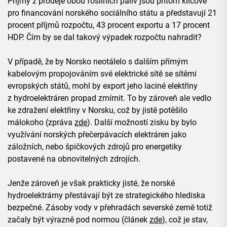
Příjmy z prodeje obou fosilních paliv jsou přitom klíčové
pro financování norského sociálního státu a představují 21
procent příjmů rozpočtu, 43 procent exportu a 17 procent
HDP. Čím by se dal takový výpadek rozpočtu nahradit?
V případě, že by Norsko neotálelo s dalším přímým
kabelovým propojováním své elektrické sítě se sítěmi
evropských států, mohl by export jeho laciné elektřiny
z hydroelektráren propad zmírnit. To by zároveň ale vedlo
ke zdražení elektřiny v Norsku, což by jistě potěšilo
málokoho (zpráva
zde
). Další možností zisku by bylo
využívání norských přečerpávacích elektráren jako
záložních, nebo špičkových zdrojů pro energetiky
postavené na obnovitelných zdrojích.
Jenže zároveň je však prakticky jisté, že norské
hydroelektrárny přestávají být ze strategického hlediska
bezpečné. Zásoby vody v přehradách severské země totiž
začaly být výrazně pod normou (článek
zde
), což je stav,